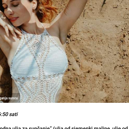
aganja suncu
6:50 sati
irodna ulja za sunčanje” (ulja od sjemenki maline, u
lje od