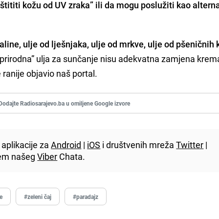
tititi kožu od UV zraka” ili da mogu poslužiti kao altern
aline, u
lje od lješnjaka, u
lje od mrkve, u
lje od pšeničnih k
prirodna” ulja za sunčanje nisu adekvatna zamjena kre
 ranije objavio naš portal.
Dodajte Radiosarajevo.ba u omiljene Google izvore
aplikacije za
Android
|
iOS
i društvenih mreža
Twitter
|
utem našeg
Viber
Chata.
e
#zeleni čaj
#paradajz