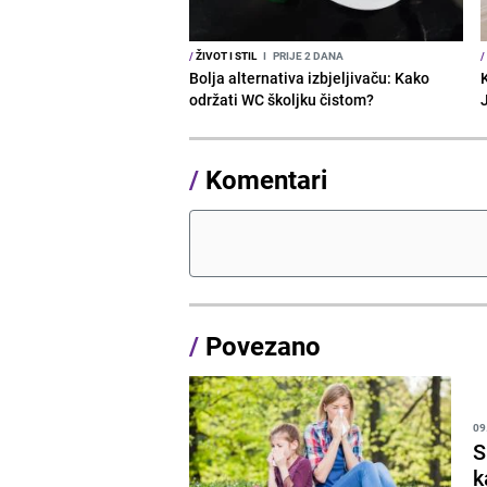
/
ŽIVOT I STIL
I
PRIJE 2 DANA
/
Bolja alternativa izbjeljivaču: Kako
održati WC školjku čistom?
/
Komentari
/
Povezano
09
S
k