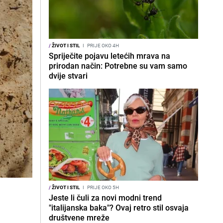
/
ŽIVOT I STIL
I
PRIJE OKO 4H
Spriječite pojavu letećih mrava na
prirodan način: Potrebne su vam samo
dvije stvari
/
ŽIVOT I STIL
I
PRIJE OKO 5H
Jeste li čuli za novi modni trend
"italijanska baka"? Ovaj retro stil osvaja
društvene mreže