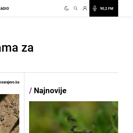
RADIO
90,2 FM
mama za
osarajevo.ba
/
Najnovije