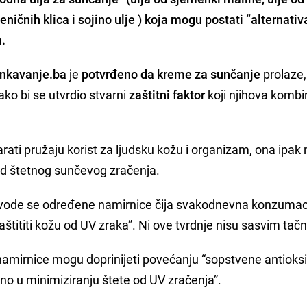
eničnih klica i s
ojino ulje
)
koja mogu postati “alternativ
a.
inkavanje.ba
je
potvrđeno da kreme za sunčanje
prolaze,
ako bi se utvrdio stvarni
zaštitni faktor
koji njihova kombi
arati pružaju korist za ljudsku kožu i organizam, ona ipak 
od štetnog sunčevog zračenja.
avode se određene namirnice čija svakodnevna konzumac
tititi kožu od UV zraka”. Ni ove tvrdnje nisu sasvim tačn
amirnice mogu doprinijeti povećanju “sopstvene antioks
isno u minimiziranju štete od UV zračenja”.