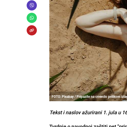
FOTO: Pixabay / Pripazite na crvenilo prilikom izl
Tekst i naslov ažurirani 1. jula u 1
Tvrdnje o navodnoj zaštiti pet "pr