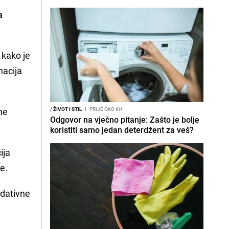
a
 kako je
nacija
ne
/
ŽIVOT I STIL
I
PRIJE OKO 6H
Odgovor na vječno pitanje: Zašto je bolje
koristiti samo jedan deterdžent za veš?
ija
e.
idativne