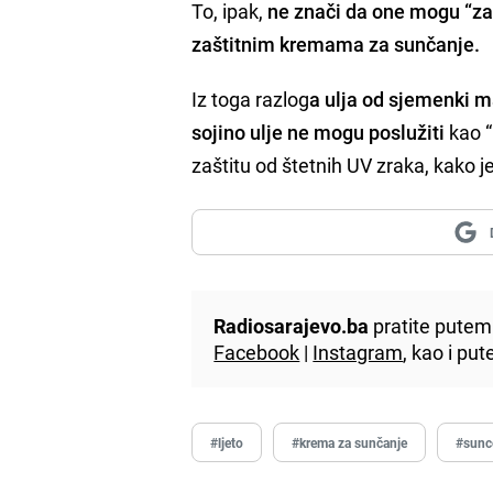
To, ipak,
ne znači da one mogu “zaš
zaštitnim kremama za sunčanje.
Iz toga razlog
a ulja od sjemenki m
s
ojino ulje ne mogu poslužiti
kao “
zaštitu od štetnih UV zraka, kako je
Radiosarajevo.ba
pratite putem 
Facebook
|
Instagram
, kao i p
#ljeto
#krema za sunčanje
#sunc