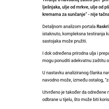
lješnjaka, u
lje od mrkve, u
lje od pš
kremama za sunčanje” - nije tačn
Detaljnom analizom portala
Raskr
istaknuto, kompleksna testiranja k
sastojaka može pružiti.
I dok određena prirodna ulja i prep
mogu ponuditi adekvatnu zaštitu 
U nastavku analiziranog članka n
navodno može, između ostalog, “zaš
Utvrđeno je također da određene n
odbrane u tijelu, što može biti kor