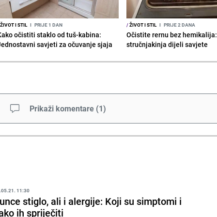
ŽIVOT I STIL
I
PRIJE 1 DAN
/
ŽIVOT I STIL
I
PRIJE 2 DANA
Kako očistiti staklo od tuš-kabina:
Očistite rernu bez hemikalija
Jednostavni savjeti za očuvanje sjaja
stručnjakinja dijeli savjete
Prikaži komentare
(
1
)
.05.21. 11:30
unce stiglo, ali i alergije: Koji su simptomi i
ako ih spriječiti