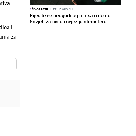
ativa
/
ŽIVOT I STIL
I
PRIJE OKO 6H
Riješite se neugodnog mirisa u domu:
Savjeti za čistu i svježiju atmosferu
lica i
mama za