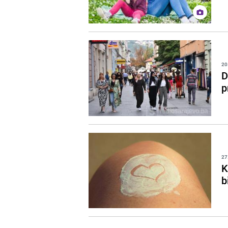
20
D
p
27
K
b