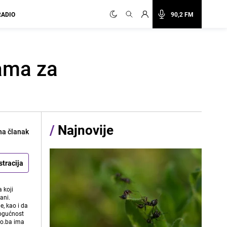
RADIO
90,2 FM
mama za
/
Najnovije
na članak
stracija
 koji
ani.
e, kao i da
mogućnost
vo.ba ima