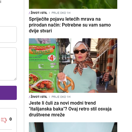
i
/
ŽIVOT I STIL
I
PRIJE OKO 1H
Spriječite pojavu letećih mrava na
prirodan način: Potrebne su vam samo
dvije stvari
/
ŽIVOT I STIL
I
PRIJE OKO 1H
Jeste li čuli za novi modni trend
"italijanska baka"? Ovaj retro stil osvaja
društvene mreže
0