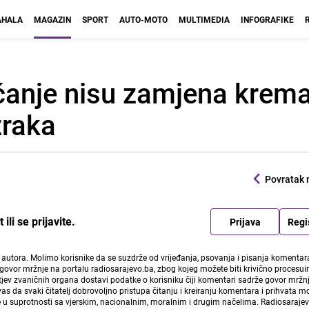
HALA
MAGAZIN
SPORT
AUTO-MOTO
MULTIMEDIA
INFOGRAFIKE
nčanje nisu zamjena kre
zraka
Povratak 
li se prijavite.
Prijava
Regi
i autora. Molimo korisnike da se suzdrže od vrijeđanja, psovanja i pisanja komentara
govor mržnje na portalu radiosarajevo.ba, zbog kojeg možete biti krivično procesuir
ev zvaničnih organa dostavi podatke o korisniku čiji komentari sadrže govor mržnj
vas da svaki čitatelj dobrovoljno pristupa čitanju i kreiranju komentara i prihvata 
e u suprotnosti sa vjerskim, nacionalnim, moralnim i drugim načelima. Radiosaraje