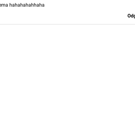
 krema hahahahahhaha
Odg