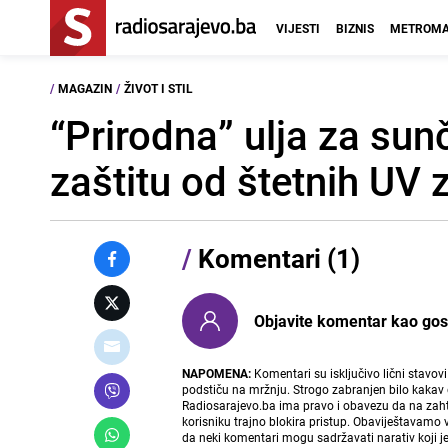
VIJESTI
BIZNIS
METROMA
/
MAGAZIN
/
ŽIVOT I STIL
“Prirodna” ulja za su
zaštitu od štetnih UV 
/
Komentari (1)
Objavite komentar kao gost i
NAPOMENA:
Komentari su isključivo lični stavov
podstiču na mržnju. Strogo zabranjen bilo kakav 
Radiosarajevo.ba ima pravo i obavezu da na zahtj
korisniku trajno blokira pristup. Obaviještavamo 
da neki komentari mogu sadržavati narativ koji j