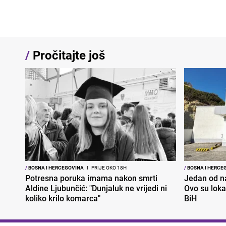
/
Pročitajte još
/
BOSNA I HERCEGOVINA
I
PRIJE OKO 18H
/
BOSNA I HERCE
Potresna poruka imama nakon smrti
Jedan od na
Aldine Ljubunčić: "Dunjaluk ne vrijedi ni
Ovo su loka
koliko krilo komarca"
BiH