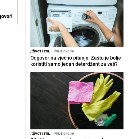
ovori
/
ŽIVOT I STIL
I
PRIJE OKO 3H
Odgovor na vječno pitanje: Zašto je bolje
koristiti samo jedan deterdžent za veš?
/
ŽIVOT I STIL
I
PRIJE OKO 3H