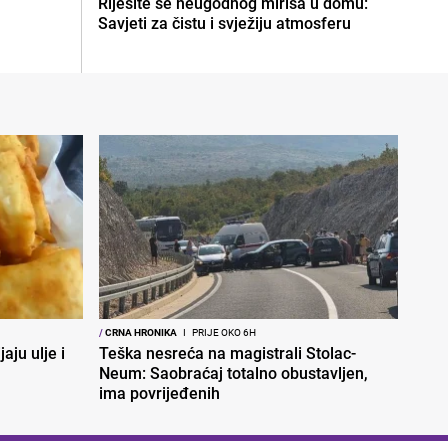
Riješite se neugodnog mirisa u domu:
Savjeti za čistu i svježiju atmosferu
/
CRNA HRONIKA
I
PRIJE OKO 6H
aju ulje i
Teška nesreća na magistrali Stolac-
Neum: Saobraćaj totalno obustavljen,
ima povrijeđenih