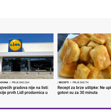
GOVINA
I
PRIJE OKO 22H
/
RECEPTI
I
PRIJE OKO 7H
jvećih gradova nije na listi:
Recept za brze uštipke: Ne upij
cije prvih Lidl prodavnica u
gotovi su za 30 minuta