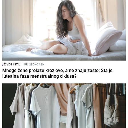
/
ŽIVOT I STIL
I
PRIJE OKO 12H
Mnoge žene prolaze kroz ovo, a ne znaju zašto: Šta je
lutealna faza menstrualnog ciklusa?