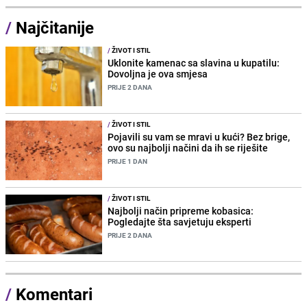
/
Najčitanije
/
ŽIVOT I STIL
Uklonite kamenac sa slavina u kupatilu:
Dovoljna je ova smjesa
PRIJE 2 DANA
/
ŽIVOT I STIL
Pojavili su vam se mravi u kući? Bez brige,
ovo su najbolji načini da ih se riješite
PRIJE 1 DAN
/
ŽIVOT I STIL
Najbolji način pripreme kobasica:
Pogledajte šta savjetuju eksperti
PRIJE 2 DANA
/
Komentari