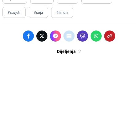
#savjeti
#soja
#limun
2
Dijeljenja