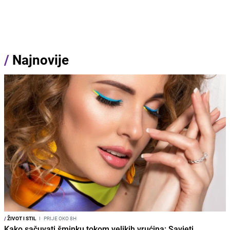
/
Najnovije
/
ŽIVOT I STIL
I
PRIJE OKO 8H
Kako sačuvati šminku tokom velikih vrućina: Savjeti