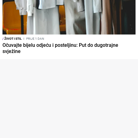
/
ŽIVOT I STIL
I
PRIJE 1 DAN
Očuvajte bijelu odjeću i posteljinu: Put do dugotrajne
svježine