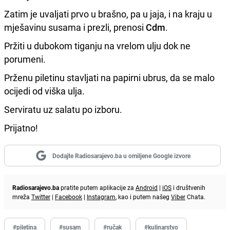
Zatim je uvaljati prvo u brašno, pa u jaja, i na kraju u
mješavinu susama i prezli, prenosi
Cdm
.
Pržiti u dubokom tiganju na vrelom ulju dok ne
porumeni.
Prženu piletinu stavljati na papirni ubrus, da se malo
ocijedi od viška ulja.
Serviratu uz salatu po izboru.
Prijatno!
Dodajte Radiosarajevo.ba u omiljene Google izvore
Radiosarajevo.ba
pratite putem aplikacije za
Android
|
iOS
i društvenih
mreža
Twitter
|
Facebook
|
Instagram
, kao i putem našeg
Viber
Chata.
#piletina
#susam
#ručak
#kulinarstvo