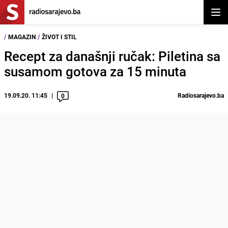
Otvor
/
MAGAZIN
/
ŽIVOT I STIL
Recept za današnji ručak: Piletina sa
susamom gotova za 15 minuta
19.09.20. 11:45
Radiosarajevo.ba
0