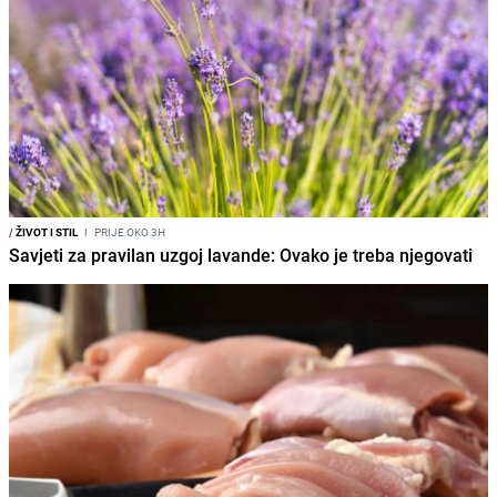
/
ŽIVOT I STIL
I
PRIJE OKO 3H
Savjeti za pravilan uzgoj lavande: Ovako je treba njegovati