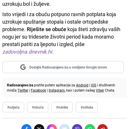
uzrokuju bol i žuljeve.
Isto vrijedi i za obuću potpuno ravnih potplata koja
uzrokuje spuštanje stopala i ostale ortopedske
probleme.
Riješite se obuće
koja šteti zdravlju vaših
nogu jer su tridesete životni period kada moramo
prestati patiti za ljepotu i izgled, piše
zadovoljna.dnevnik.hr.
Dodajte Radiosarajevo.ba u omiljene Google izvore
Radiosarajevo.ba
pratite putem aplikacije za
Android
|
iOS
i društvenih
mreža
Twitter
|
Facebook
|
Instagram
, kao i putem našeg
Viber
Chata.
#odjeća
#obuća
#navike
#odluka