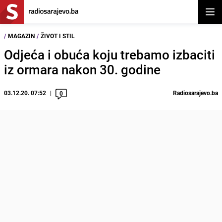
Otvor
/
MAGAZIN
/
ŽIVOT I STIL
Odjeća i obuća koju trebamo izbaciti
iz ormara nakon 30. godine
03.12.20. 07:52
Radiosarajevo.ba
0