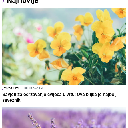
/
Najnovije
/
ŽIVOT I STIL
I
PRIJE OKO 3H
Savjeti za održavanje cvijeća u vrtu: Ova biljka je najbolji
saveznik