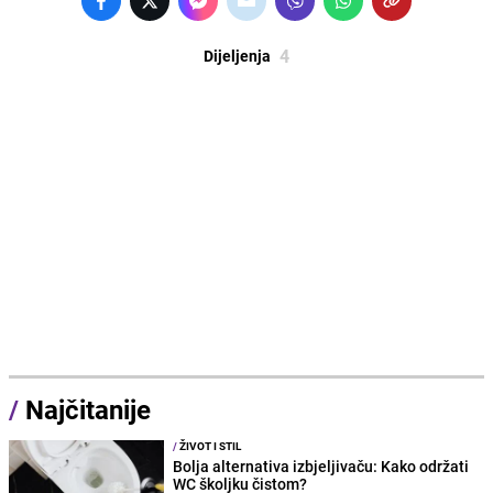
4
Dijeljenja
/
Najčitanije
/
ŽIVOT I STIL
Bolja alternativa izbjeljivaču: Kako održati
WC školjku čistom?