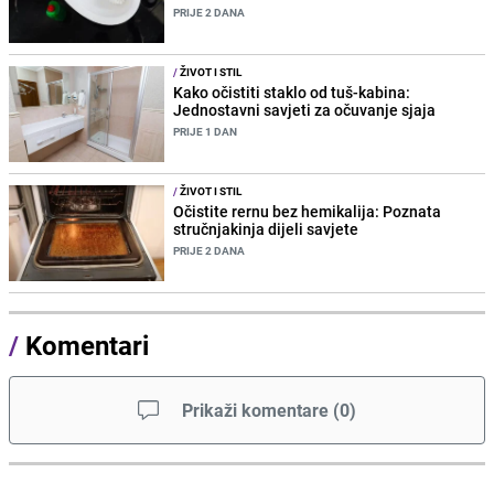
PRIJE 2 DANA
/
ŽIVOT I STIL
Kako očistiti staklo od tuš-kabina:
Jednostavni savjeti za očuvanje sjaja
PRIJE 1 DAN
/
ŽIVOT I STIL
Očistite rernu bez hemikalija: Poznata
stručnjakinja dijeli savjete
PRIJE 2 DANA
/
Komentari
Prikaži komentare
(
0
)