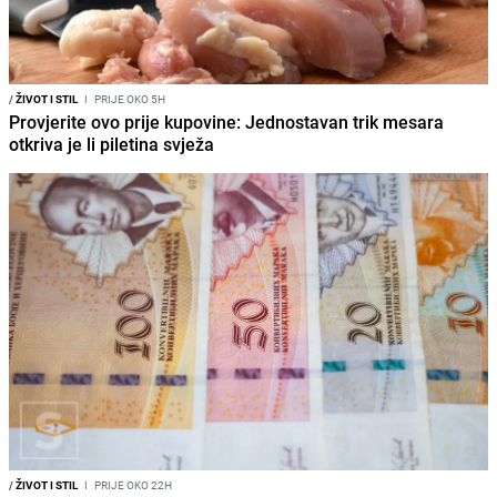
/
ŽIVOT I STIL
I
PRIJE OKO 5H
Provjerite ovo prije kupovine: Jednostavan trik mesara
otkriva je li piletina svježa
/
ŽIVOT I STIL
I
PRIJE OKO 22H