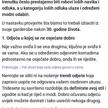
trenutku često prestajemo biti
robovi loših navika i
odluka
, a u kategoriju loših odluka ulaze i određeni
modni odabiri.
U nastavku provjerite šta bismo to trebali izbaciti iz
svoje garderobe nakon
30. godine života.
1. Odjeća u kojoj se ne osjećate dobro
Nije važno sviđa li se ona drugima, ključno je sviđa li
se vama. Ako se u određenim odjevnim komadima
jednostavno ne osjećate dobro, onda ih se riješite.
Psihologija /
Pet stvari koje vaša odjeća govori o vama
Nemojte se siliti ni na nošenje
trendi odjeće
koja
zapravo uopće ne odgovara vašem osobnom ukusu.
Tridesete su savršeno razdoblje da
definirate svoj stil
i
ugodite si kad je riječ o modi. Dobro očuvanu odjeću
uvijek možete donirati i tako usrećiti nekoga drugog.