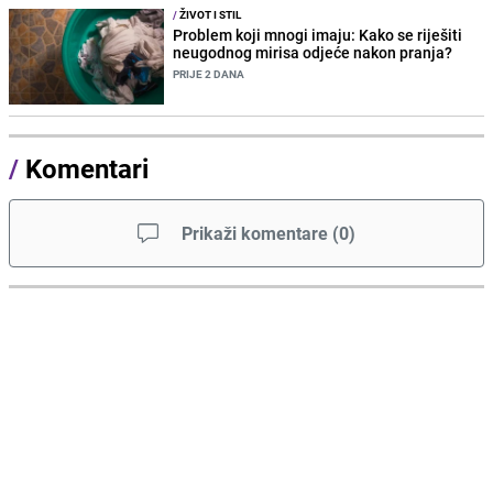
/
ŽIVOT I STIL
Problem koji mnogi imaju: Kako se riješiti
neugodnog mirisa odjeće nakon pranja?
PRIJE 2 DANA
/
Komentari
Prikaži komentare
(
0
)