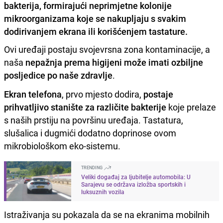
bakterija, formirajući neprimjetne kolonije
mikroorganizama koje se nakupljaju s svakim
dodirivanjem ekrana ili korišćenjem tastature.
Ovi uređaji postaju svojevrsna zona kontaminacije, a
naša
nepažnja prema higijeni može imati ozbiljne
posljedice po naše zdravlje
.
Ekran telefona
, prvo mjesto dodira,
postaje
prihvatljivo stanište za različite bakterije
koje prelaze
s naših prstiju na površinu uređaja. Tastatura,
slušalica i dugmići dodatno doprinose ovom
mikrobiološkom eko-sistemu.
TRENDING
Veliki događaj za ljubitelje automobila: U
Sarajevu se održava izložba sportskih i
luksuznih vozila
Istraživanja su pokazala da se na ekranima mobilnih