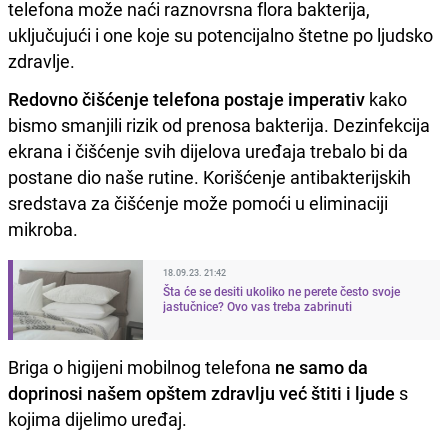
telefona može naći raznovrsna flora bakterija,
uključujući i one koje su potencijalno štetne po ljudsko
zdravlje.
Redovno čišćenje telefona postaje imperativ
kako
bismo smanjili rizik od prenosa bakterija. Dezinfekcija
ekrana i čišćenje svih dijelova uređaja trebalo bi da
postane dio naše rutine. Korišćenje antibakterijskih
sredstava za čišćenje može pomoći u eliminaciji
mikroba.
18.09.23. 21:42
Šta će se desiti ukoliko ne perete često svoje
jastučnice? Ovo vas treba zabrinuti
Briga o higijeni mobilnog telefona
ne samo da
doprinosi našem opštem zdravlju već štiti i ljude
s
kojima dijelimo uređaj.