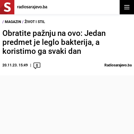
Otvor
/
MAGAZIN
/
ŽIVOT I STIL
Obratite pažnju na ovo: Jedan
predmet je leglo bakterija, a
koristimo ga svaki dan
20.11.23. 15:49
Radiosarajevo.ba
0