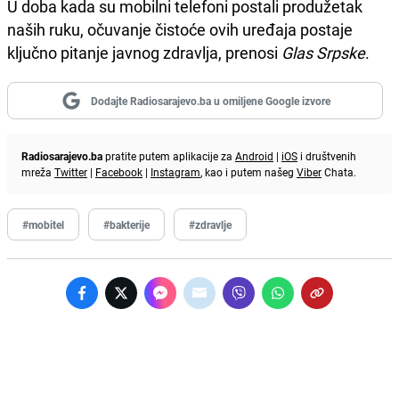
U doba kada su mobilni telefoni postali produžetak
naših ruku, očuvanje čistoće ovih uređaja postaje
ključno pitanje javnog zdravlja, prenosi
Glas Srpske
.
Dodajte Radiosarajevo.ba u omiljene Google izvore
Radiosarajevo.ba
pratite putem aplikacije za
Android
|
iOS
i društvenih
mreža
Twitter
|
Facebook
|
Instagram
, kao i putem našeg
Viber
Chata.
#mobitel
#bakterije
#zdravlje