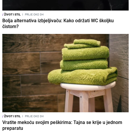
/
ŽIVOT I STIL
I
PRIJE OKO 3H
Bolja alternativa izbjeljivaču: Kako održati WC školjku
čistom?
/
ŽIVOT I STIL
I
PRIJE OKO 3H
Vratite mekoću svojim peškirima: Tajna se krije u jednom
preparatu