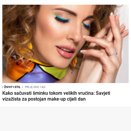
/
ŽIVOT I STIL
I
PRIJE OKO 14H
Kako sačuvati šminku tokom velikih vrućina: Savjeti
vizažista za postojan make-up cijeli dan