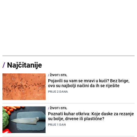
/
Najčitanije
/
ŽIVOT I STIL
Pojavili su vam se mravi u kući? Bez brige,
ovo su najbolji načini da ih se riješite
PRIJE 2 DANA
/
ŽIVOT I STIL
Poznati kuhar otkriva: Koje daske za rezanje
su bolje, drvene ili plastične?
PRIJE 1 DAN