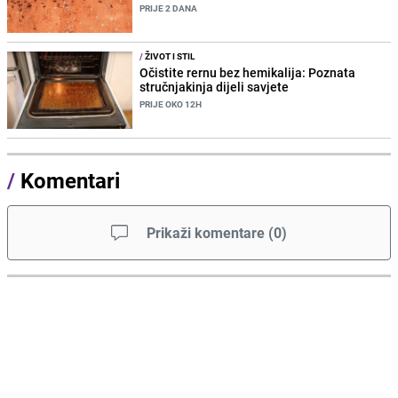
PRIJE 2 DANA
/
ŽIVOT I STIL
Očistite rernu bez hemikalija: Poznata
stručnjakinja dijeli savjete
PRIJE OKO 12H
/
Komentari
Prikaži komentare
(
0
)