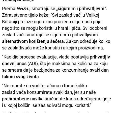
Prema
NHS
-u, smatraju se „
sigurnim i prihvatljivim
“.
Zdravstveno tijelo kaže: "Svi zaslađivači u Velikoj
Britaniji prolaze rigoroznu procjenu sigurnosti prije
nego što se mogu koristiti u
hrani i piću
. Svi odobreni
zaslađivači smatraju se sigurnom i prihvatljivom
alternativom korištenju šećera
. Zakon određuje koliko
se zaslađivača može koristiti i u kojim proizvodima.
"Kao dio procesa evaluacije, vlada postavlja
prihvatljiv
dnevni unos
(ADI), što je maksimalna količina za koju
se smatra da je bezbjedna za konzumiranje svaki dan
tokom svog života
.
"Ne morate da vodite računa o tome koliko
zaslađivača konzumirate svaki dan, jer su naše
prehrambene navike
uračunate kada određujemo gdje
i u kojoj količini se zaslađivači mogu koristiti."