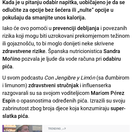
Kada je u pitanju odabir napitka, uobičajeno je da se
odlučite za opcije bez šećera ili „nulte“ opcije u
pokušaju da smanjite unos kalorija.
Iako će ovo pomoći u
prevenciji debljanja
i povezanih
rizika koji mogu biti uzrokovani prekomjernom težinom
ili gojaznošću, to bi moglo donijeti neke skrivene
zdravstvene rizike
. Španska nutricionistica
Sandra
Moñino
pozvala je ljude da vode računa pri
odabiru
pića
.
U svom podcastu
Con Jengibre y Limón
(sa đumbirom
i limunom)
zdravstveni stručnjak
i influenserka
razgovarali su sa svojom voditeljicom
Maríom Pérez
Espín
o opasnostima određenih pića. Izrazili su svoju
zabrinutost zbog broja djece koja konzumiraju
super-
slatka pića
.
TRENDING