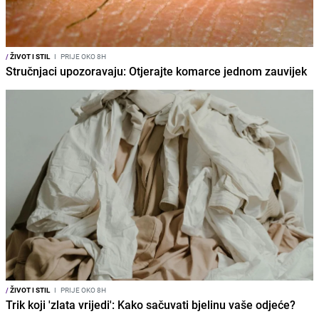
/
ŽIVOT I STIL
I
PRIJE OKO 8H
Stručnjaci upozoravaju: Otjerajte komarce jednom zauvijek
/
ŽIVOT I STIL
I
PRIJE OKO 8H
Trik koji 'zlata vrijedi': Kako sačuvati bjelinu vaše odjeće?