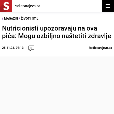
Otvor
/
MAGAZIN
/
ŽIVOT I STIL
Nutricionisti upozoravaju na ova
pića: Mogu ozbiljno naštetiti zdravlje
25.11.24. 07:13
Radiosarajevo.ba
0