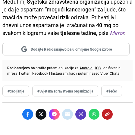
Međutim,
Svjetska zdravstvena organizacija
upozorila
je da je aspartam “
mogući kancerogen
” za ljude, što
znači da može povećati rizik od raka. Prihvatljivi
dnevni unos aspartama je izračunat na
40 mg
po
svakom kilogramu vaše
tjelesne težine
, piše
Mirror
.
Dodajte Radiosarajevo.ba u omiljene Google izvore
Radiosarajevo.ba
pratite putem aplikacije za
Android
|
iOS
i društvenih
mreža
Twitter
|
Facebook
|
Instagram
, kao i putem našeg
Viber
Chata.
#debljanje
#Svjetska zdravstvena organizacija
#šećer