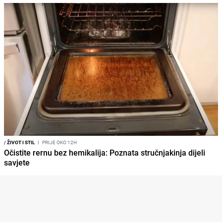
/
ŽIVOT I STIL
I
PRIJE OKO 12H
Očistite rernu bez hemikalija: Poznata stručnjakinja dijeli
savjete