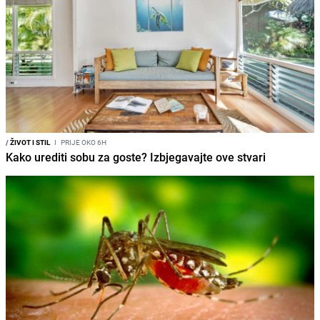
/
ŽIVOT I STIL
I
PRIJE OKO 6H
Kako urediti sobu za goste? Izbjegavajte ove stvari