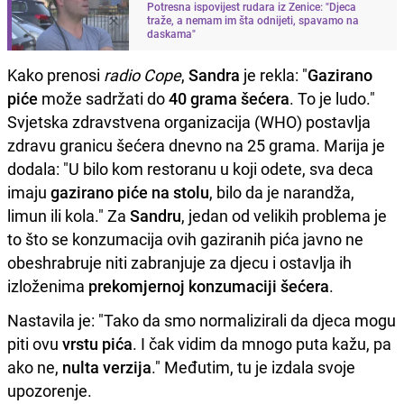
Potresna ispovijest rudara iz Zenice: "Djeca
traže, a nemam im šta odnijeti, spavamo na
daskama"
Kako prenosi
radio Cope
,
Sandra
je rekla: "
Gazirano
piće
može sadržati do
40 grama šećera
. To je ludo."
Svjetska zdravstvena organizacija (WHO) postavlja
zdravu granicu šećera dnevno na 25 grama. Marija je
dodala: "U bilo kom restoranu u koji odete, sva deca
imaju
gazirano piće na stolu
, bilo da je narandža,
limun ili kola." Za
Sandru
, jedan od velikih problema je
to što se konzumacija ovih gaziranih pića javno ne
obeshrabruje niti zabranjuje za djecu i ostavlja ih
izloženima
prekomjernoj konzumaciji šećera
.
Nastavila je: "Tako da smo normalizirali da djeca mogu
piti ovu
vrstu pića
. I čak vidim da mnogo puta kažu, pa
ako ne,
nulta verzija
." Međutim, tu je izdala svoje
upozorenje.