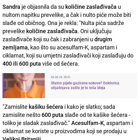
Sandra
je objasnila da su
količine zaslađivača
u
nultom napitku prevelike, a čak i nulto piće može biti
slađe od običnog. Ona je rekla: "Nulta pića sadrže
prevelike
količine zaslađivača
. Oni uključuju
zaslađivače koji su čak i zabranjeni u
drugim
zemljama
, kao što su acesulfam-K, aspartam i
ciklamat, koji su umjetni zaslađivači koji zaslađuju do
400 ili 600 puta
više od šećera.
06.08.24. 06:51
Stalno pijete gazirane sokove? Doktorica
objašnjava zašto je to loša ideja
"Zamislite
kašiku šećera
i kako je slatko; sada
zamislite nešto
600 puta
slađe od te kašike šećera -
toliko je sladak zaslađivač."
Acesulfam-K
, aspartam i
ciklamat se koriste u proizvodima koji se prodaju u
Velikoj Britaniji
.