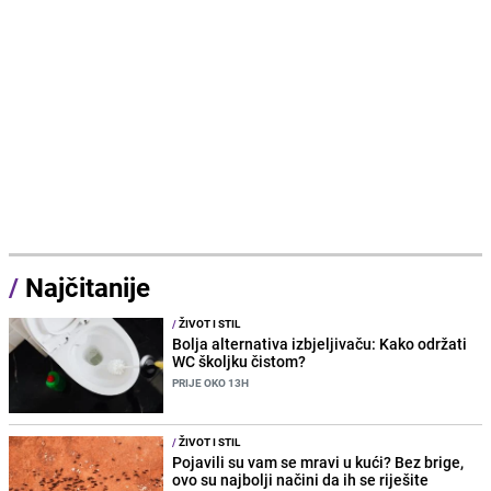
/
Najčitanije
/
ŽIVOT I STIL
Bolja alternativa izbjeljivaču: Kako održati
WC školjku čistom?
PRIJE OKO 13H
/
ŽIVOT I STIL
Pojavili su vam se mravi u kući? Bez brige,
ovo su najbolji načini da ih se riješite