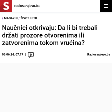
Otvor
/
MAGAZIN
/
ŽIVOT I STIL
Naučnici otkrivaju: Da li bi trebali
držati prozore otvorenima ili
zatvorenima tokom vrućina?
06.06.24. 07:17
Radiosarajevo.ba
0