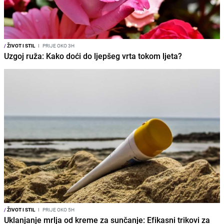
/
ŽIVOT I STIL
I
PRIJE OKO 3H
Uzgoj ruža: Kako doći do ljepšeg vrta tokom ljeta?
/
ŽIVOT I STIL
I
PRIJE OKO 5H
Uklanjanje mrlja od kreme za sunčanje: Efikasni trikovi za