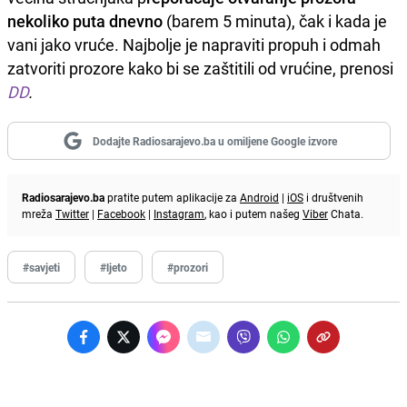
nekoliko puta dnevno
(barem 5 minuta), čak i kada je
vani jako vruće. Najbolje je napraviti propuh i odmah
zatvoriti prozore kako bi se zaštitili od vrućine, prenosi
DD
.
Dodajte Radiosarajevo.ba u omiljene Google izvore
Radiosarajevo.ba
pratite putem aplikacije za
Android
|
iOS
i društvenih
mreža
Twitter
|
Facebook
|
Instagram
, kao i putem našeg
Viber
Chata.
#savjeti
#ljeto
#prozori