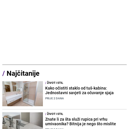
/
Najčitanije
/
ŽIVOT I STIL
Kako očistiti staklo od tuš-kabina:
Jednostavni savjeti za očuvanje sjaja
PRIJE 2 DANA
/
ŽIVOT I STIL
Znate li za šta služi rupica pri vrhu
umivaonika? Bitnija je nego što mislite