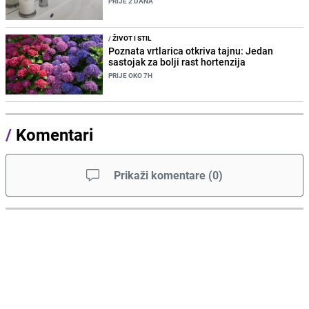
PRIJE 2 DANA
/
ŽIVOT I STIL
Poznata vrtlarica otkriva tajnu: Jedan
sastojak za bolji rast hortenzija
PRIJE OKO 7H
/
Komentari
Prikaži komentare
(
0
)