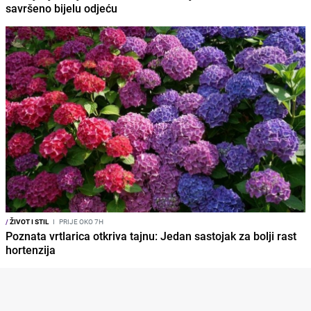
savršeno bijelu odjeću
/
ŽIVOT I STIL
I
PRIJE OKO 7H
Poznata vrtlarica otkriva tajnu: Jedan sastojak za bolji rast
hortenzija