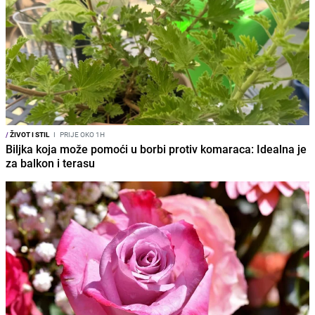
/
ŽIVOT I STIL
I
PRIJE OKO 1H
Biljka koja može pomoći u borbi protiv komaraca: Idealna je
za balkon i terasu