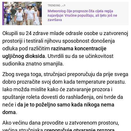
TRENDING
Meteorolog čije prognoze čita cijela regija
najavljuje: Vrućine popuštaju, ali ljeto još ne
završava
Okupili su 24 zdrave mlade odrasle osobe u zatvorenoj
prostoriji i testirali njihovu sposobnost donošenja
odluka pod različitim
razinama koncentracije
ugljičnog dioksida
. Utvrdili su da se učinkovitost
sudionika znatno smanjila.
Zbog svega toga, stručnjaci preporučuju da prije svega
dobro prozračite svoj dom kada temperature porastu.
Iako možda mislite kako će zatvaranje prozora i
spuštanje roleta dovesti do rashlađenja, oni tvrde da
neće i
da je to poželjno samo kada nikoga nema
doma
.
Ako većinu dana provodite u zatvorenom prostoru,
većina stručnjaka p
reporučuje otvaranje prozora