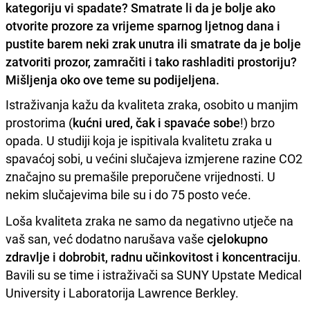
kategoriju vi spadate? Smatrate li da je bolje ako
otvorite prozore za vrijeme sparnog ljetnog dana i
pustite barem neki zrak unutra ili smatrate da je bolje
zatvoriti prozor, zamračiti i tako rashladiti prostoriju?
Mišljenja oko ove teme su podijeljena.
Istraživanja kažu da kvaliteta zraka, osobito u manjim
prostorima (
kućni ured, čak i spavaće sobe
!) brzo
opada. U studiji koja je ispitivala kvalitetu zraka u
spavaćoj sobi, u većini slučajeva izmjerene razine CO2
značajno su premašile preporučene vrijednosti. U
nekim slučajevima bile su i do 75 posto veće.
Loša kvaliteta zraka ne samo da negativno utječe na
vaš san, već dodatno narušava vaše
cjelokupno
zdravlje i dobrobit, radnu učinkovitost i koncentraciju
.
Bavili su se time i istraživači sa SUNY Upstate Medical
University i Laboratorija Lawrence Berkley.