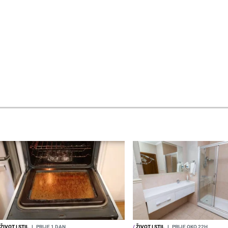
ŽIVOT I STIL
I
PRIJE 1 DAN
/
ŽIVOT I STIL
I
PRIJE OKO 22H