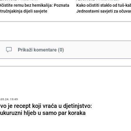
Očistite rernu bez hemikalija: Poznata
Kako očistiti staklo od tuš-ka
tručnjakinja dijeli savjete
Jednostavni savjeti za očuvan
Prikaži komentare
(
0
)
.05.24. 19:49
vo je recept koji vraća u djetinjstvo:
ukuruzni hljeb u samo par koraka