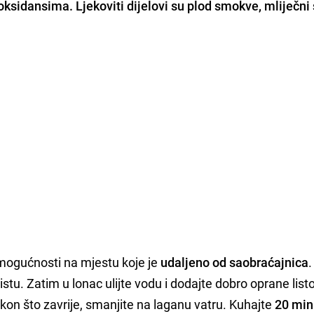
oksidansima. Ljekoviti dijelovi su plod smokve, mliječni s
mogućnosti na mjestu koje je
udaljeno od saobraćajnica
.
 listu. Zatim u lonac ulijte vodu i dodajte dobro oprane list
akon što zavrije, smanjite na laganu vatru. Kuhajte
20 min