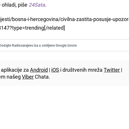
e ohladi, piše
24Sata
.
vijesti/bosna-i-hercegovina/civilna-zastita-posusje-upozo
8147?type=trending[/related]
Dodajte Radiosarajevo.ba u omiljene Google izvore
aplikacije za
Android
|
iOS
i društvenih mreža
Twitter
|
utem našeg
Viber
Chata.