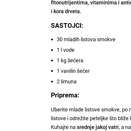
fitonutrijentima, vitaminima i anti
i kora drveta.
SASTOJCI:
30 mladih listova smokve
1 l vode
1 kg šećera
1 vanilin šećer
2 limuna
Priprema:
Uberite mlade listove smokve, po 
listove i odrežite peteljke što bliže
Kuhajte na
srednje jakoj vatri
, a n