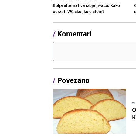
Bolja alternativa izbjeljivaču: Kako
održati WC školjku čistom?
s
/
Komentari
/
Povezano
28
O
K