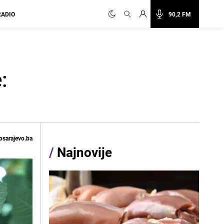
RADIO
90,2 FM
:
osarajevo.ba
/
Najnovije