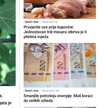
/
ŽIVOT I STIL
I
PRIJE OKO 1H
Provjerite ovo prije kupovine:
Jednostavan trik mesara otkriva je li
piletina svježa
/
ŽIVOT I STIL
I
PRIJE OKO 18H
a.
Smanjite potrošnju energije: Mali koraci
do velikih ušteda
ata je