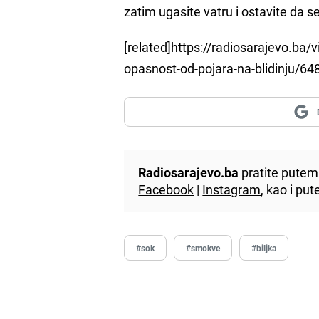
zatim ugasite vatru i ostavite da s
[related]https://radiosarajevo.ba/
opasnost-od-pojara-na-blidinju/64
Radiosarajevo.ba
pratite putem 
Facebook
|
Instagram
, kao i p
#sok
#smokve
#biljka