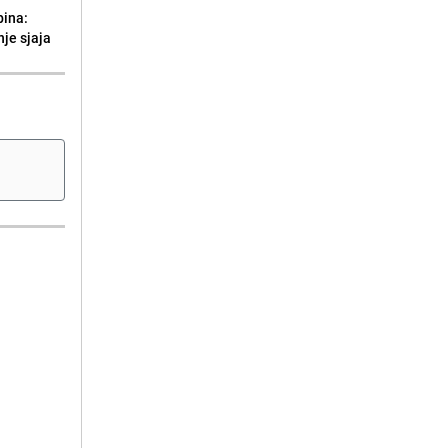
bina:
je sjaja