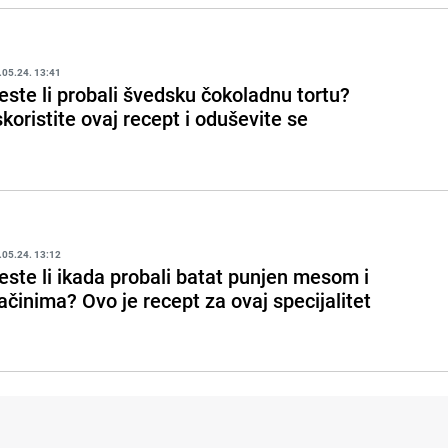
.05.24. 13:41
este li probali švedsku čokoladnu tortu?
skoristite ovaj recept i oduševite se
.05.24. 13:12
este li ikada probali batat punjen mesom i
ačinima? Ovo je recept za ovaj specijalitet