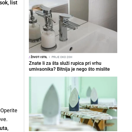
ok, list
/
ŽIVOT I STIL
I
PRIJE OKO 20H
Znate li za šta služi rupica pri vrhu
umivaonika? Bitnija je nego što mislite
 Operite
ove.
uta
,