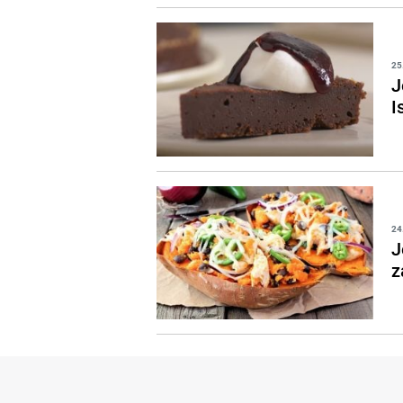
25
J
I
24
J
z