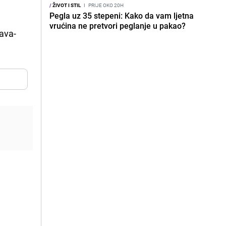
/
ŽIVOT I STIL
I
PRIJE OKO 20H
Pegla uz 35 stepeni: Kako da vam ljetna
vrućina ne pretvori peglanje u pakao?
rava-