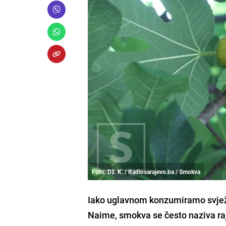
Foto: Dž. K. / Radiosarajevo.ba / Smokva
Iako uglavnom konzumiramo svježe 
Naime, smokva se često naziva raj