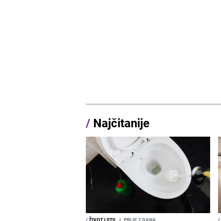
/
Najčitanije
/
ŽIVOT I STIL
I
PRIJE 2 DANA
/