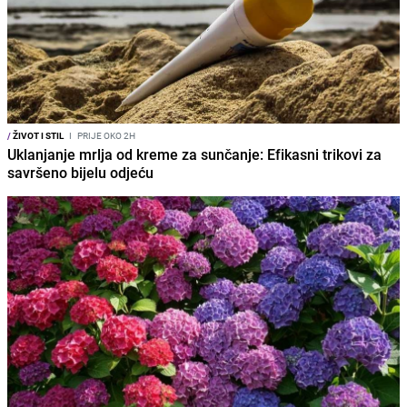
/
ŽIVOT I STIL
I
PRIJE OKO 2H
Uklanjanje mrlja od kreme za sunčanje: Efikasni trikovi za
savršeno bijelu odjeću