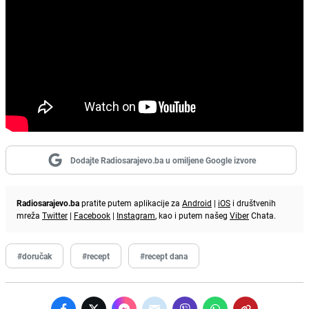
Dodajte Radiosarajevo.ba u omiljene Google izvore
Radiosarajevo.ba
pratite putem aplikacije za
Android
|
iOS
i društvenih
mreža
Twitter
|
Facebook
|
Instagram
, kao i putem našeg
Viber
Chata.
#doručak
#recept
#recept dana