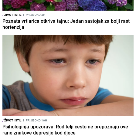
/
ŽIVOT I STIL
I
PRIJE OKO 4H
Poznata vrtlarica otkriva tajnu: Jedan sastojak za bolji rast
hortenzija
/
ŽIVOT I STIL
I
PRIJE OKO 16H
Psihologinja upozorava: Roditelji često ne prepoznaju ove
rane znakove depresije kod djece