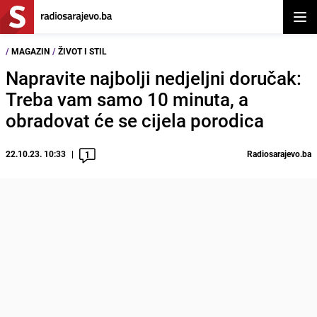
Otvor
/
MAGAZIN
/
ŽIVOT I STIL
Napravite najbolji nedjeljni doručak:
Treba vam samo 10 minuta, a
obradovat će se cijela porodica
22.10.23. 10:33
Radiosarajevo.ba
1