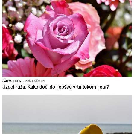
/
ŽIVOT I STIL
I
PRIJE OKO 1H
Uzgoj ruža: Kako doći do ljepšeg vrta tokom ljeta?