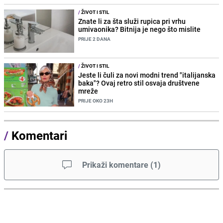
/
ŽIVOT I STIL
Znate li za šta služi rupica pri vrhu
umivaonika? Bitnija je nego što mislite
PRIJE 2 DANA
/
ŽIVOT I STIL
Jeste li čuli za novi modni trend "italijanska
baka"? Ovaj retro stil osvaja društvene
mreže
PRIJE OKO 23H
/
Komentari
Prikaži komentare
(
1
)