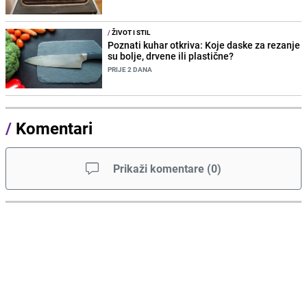
/
ŽIVOT I STIL
Poznati kuhar otkriva: Koje daske za rezanje
su bolje, drvene ili plastične?
PRIJE 2 DANA
/
Komentari
Prikaži komentare
(
0
)