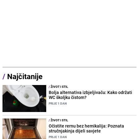
/
Najčitanije
/
ŽIVOT I STIL
Bolja alternativa izbjeljivaču: Kako održati
WC školjku čistom?
PRIJE 1 DAN
/
ŽIVOT I STIL
Očistite rernu bez hemikalija: Poznata
stručnjakinja dijeli savjete
PRIJE 1 DAN