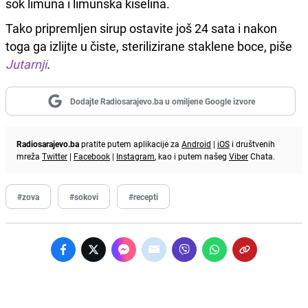
sok limuna i limunska kiselina.
Tako pripremljen sirup ostavite još 24 sata i nakon
toga ga izlijte u čiste, sterilizirane staklene boce, piše
Jutarnji
.
Dodajte Radiosarajevo.ba u omiljene Google izvore
Radiosarajevo.ba
pratite putem aplikacije za
Android
|
iOS
i društvenih
mreža
Twitter
|
Facebook
|
Instagram
, kao i putem našeg
Viber
Chata.
#zova
#sokovi
#recepti