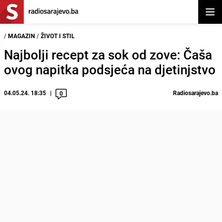
Otvor
/
MAGAZIN
/
ŽIVOT I STIL
Najbolji recept za sok od zove: Čaša
ovog napitka podsjeća na djetinjstvo
04.05.24. 18:35
Radiosarajevo.ba
0