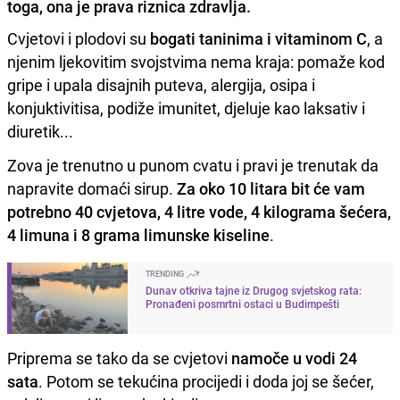
toga, ona je prava riznica zdravlja.
Cvjetovi i plodovi su
bogati taninima i vitaminom C
, a
njenim ljekovitim svojstvima nema kraja: pomaže kod
gripe i upala disajnih puteva, alergija, osipa i
konjuktivitisa, podiže imunitet, djeluje kao laksativ i
diuretik...
Zova je trenutno u punom cvatu i pravi je trenutak da
napravite domaći sirup.
Za oko 10 litara bit će vam
potrebno 40 cvjetova, 4 litre vode, 4 kilograma šećera,
4 limuna i 8 grama limunske kiseline
.
TRENDING
Dunav otkriva tajne iz Drugog svjetskog rata:
Pronađeni posmrtni ostaci u Budimpešti
Priprema se tako da se cvjetovi
namoče u vodi 24
sata
. Potom se tekućina procijedi i doda joj se šećer,