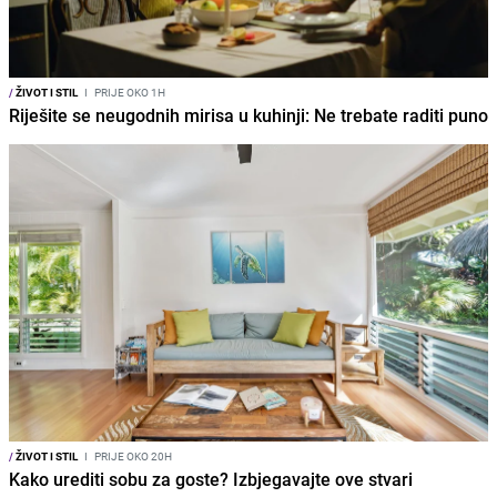
/
ŽIVOT I STIL
I
PRIJE OKO 1H
Riješite se neugodnih mirisa u kuhinji: Ne trebate raditi puno
/
ŽIVOT I STIL
I
PRIJE OKO 20H
Kako urediti sobu za goste? Izbjegavajte ove stvari