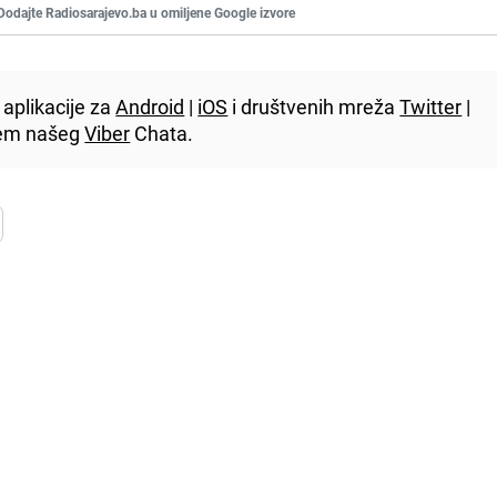
Dodajte Radiosarajevo.ba u omiljene Google izvore
aplikacije za
Android
|
iOS
i društvenih mreža
Twitter
|
utem našeg
Viber
Chata.