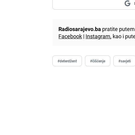
Radiosarajevo.ba
pratite putem 
Facebook
|
Instagram
, kao i p
#deterdžent
#čišćenje
#savjeti