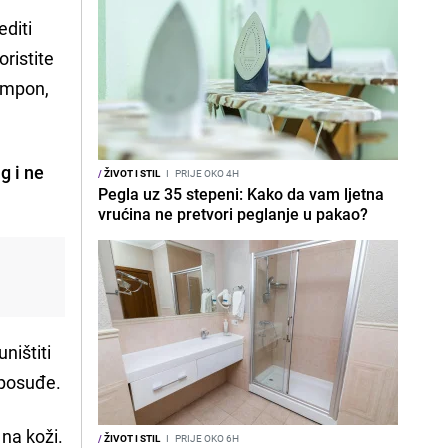
editi
oristite
šampon,
g i ne
/
ŽIVOT I STIL
I
PRIJE OKO 4H
Pegla uz 35 stepeni: Kako da vam ljetna
vrućina ne pretvori peglanje u pakao?
ništiti
 posuđe.
 na koži.
/
ŽIVOT I STIL
I
PRIJE OKO 6H