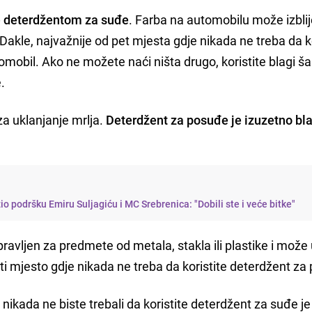
e deterdžentom za suđe
. Farba na automobilu može izblij
Dakle, najvažnije od pet mjesta gdje nikada ne treba da k
tomobil. Ako ne možete naći ništa drugo, koristite blagi 
.
za uklanjanje mrlja.
Deterdžent za posuđe je izuzetno bla
o podršku Emiru Suljagiću i MC Srebrenica: "Dobili ste i veće bitke"
avljen za predmete od metala, stakla ili plastike i može u
isti mjesto gdje nikada ne treba da koristite deterdžent za
 nikada ne biste trebali da koristite deterdžent za suđe je