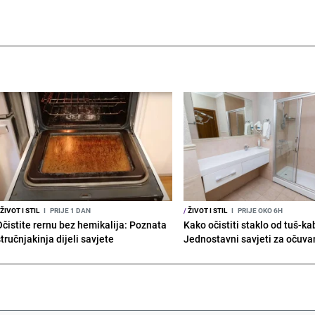
ŽIVOT I STIL
I
PRIJE 1 DAN
/
ŽIVOT I STIL
I
PRIJE OKO 6H
Očistite rernu bez hemikalija: Poznata
Kako očistiti staklo od tuš-ka
tručnjakinja dijeli savjete
Jednostavni savjeti za očuvan