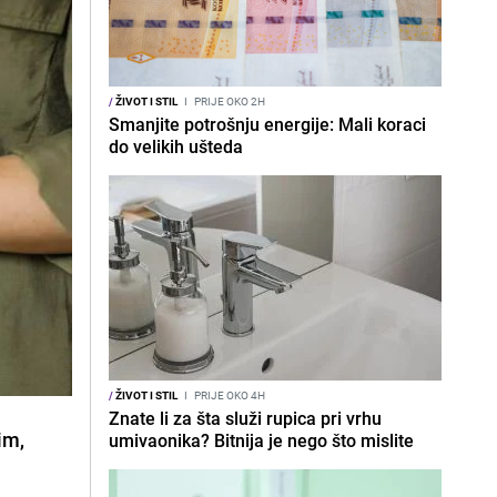
/
ŽIVOT I STIL
I
PRIJE OKO 2H
Smanjite potrošnju energije: Mali koraci
do velikih ušteda
/
ŽIVOT I STIL
I
PRIJE OKO 4H
Znate li za šta služi rupica pri vrhu
im,
umivaonika? Bitnija je nego što mislite