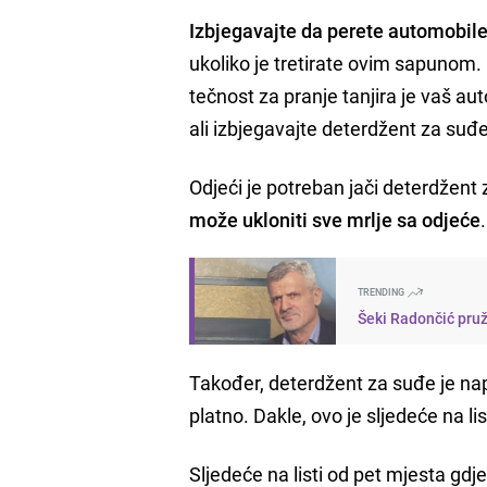
Izbjegavajte da perete automobil
ukoliko je tretirate ovim sapunom. 
tečnost za pranje tanjira je vaš au
ali izbjegavajte deterdžent za suđe
Odjeći je potreban jači deterdžent 
može ukloniti sve mrlje sa odjeće
.
TRENDING
Šeki Radončić pruži
Također, deterdžent za suđe je napr
platno. Dakle, ovo je sljedeće na l
Sljedeće na listi od pet mjesta gdje