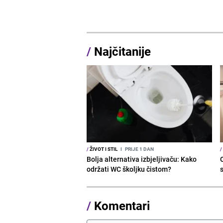
/
Najčitanije
/
ŽIVOT I STIL
I
PRIJE 1 DAN
/
Bolja alternativa izbjeljivaču: Kako
održati WC školjku čistom?
s
/
Komentari