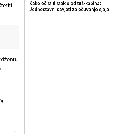
Kako očistiti staklo od tuš-kabina:
tetiti
Jednostavni savjeti za očuvanje sjaja
erdžentu
a
u
.
đa