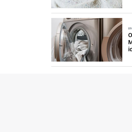
09
O
M
i