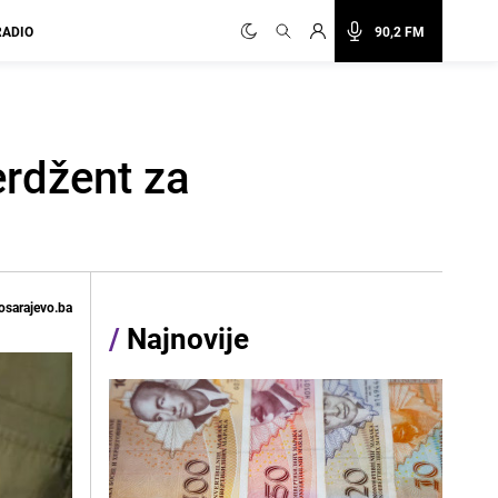
RADIO
90,2 FM
erdžent za
osarajevo.ba
/
Najnovije