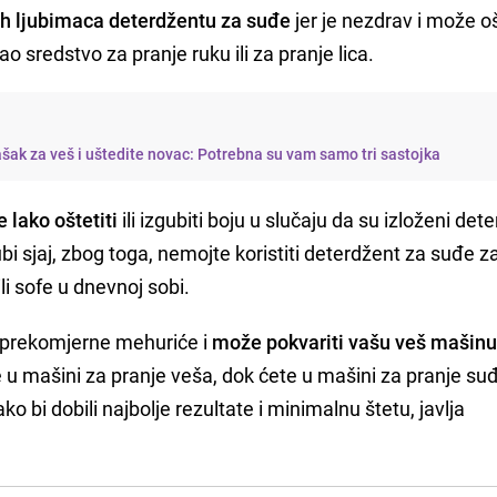
ših ljubimaca deterdžentu za suđe
jer je nezdrav i može oš
ao sredstvo za pranje ruku ili za pranje lica.
šak za veš i uštedite novac: Potrebna su vam samo tri sastojka
 lako oštetiti
ili izgubiti boju u slučaju da su izloženi det
i sjaj, zbog toga, nemojte koristiti deterdžent za suđe z
li sofe u dnevnoj sobi.
a prekomjerne mehuriće i
može pokvariti vašu veš mašin
e u mašini za pranje veša, dok ćete u mašini za pranje su
ko bi dobili najbolje rezultate i minimalnu štetu, javlja