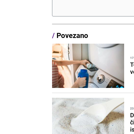
/
Povezano
17
T
v
23
D
č
i