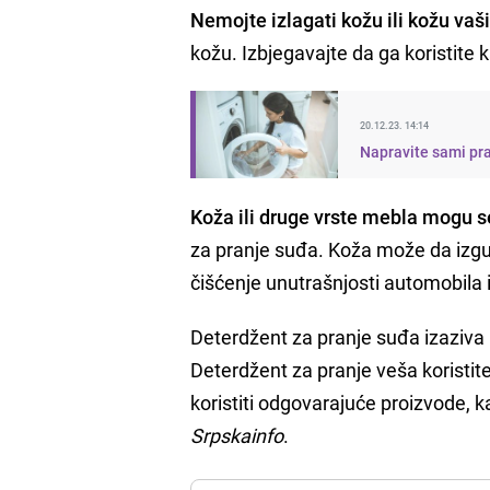
Nemojte izlagati kožu ili kožu va
kožu. Izbjegavajte da ga koristite k
20.12.23. 14:14
Napravite sami pra
Koža ili druge vrste mebla mogu se
za pranje suđa. Koža može da izgub
čišćenje unutrašnjosti automobila i
Deterdžent za pranje suđa izaziv
Deterdžent za pranje veša koristit
koristiti odgovarajuće proizvode, ka
Srpskainfo
.