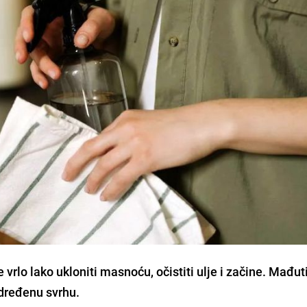
rlo lako ukloniti masnoću, očistiti ulje i začine. Mađut
određenu svrhu.