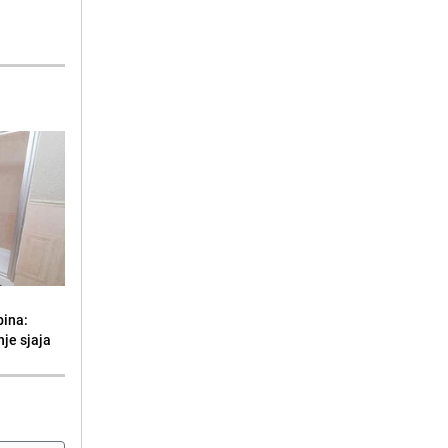
bina:
je sjaja