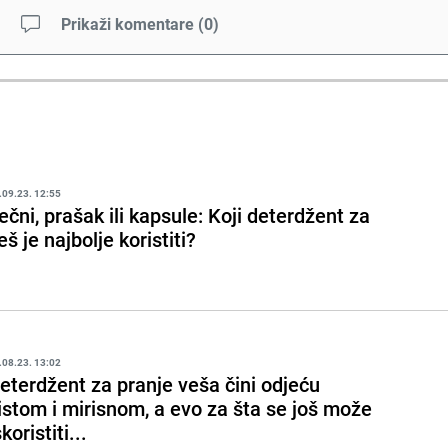
Prikaži komentare
(
0
)
.09.23. 12:55
ečni, prašak ili kapsule: Koji deterdžent za
eš je najbolje koristiti?
.08.23. 13:02
eterdžent za pranje veša čini odjeću
istom i mirisnom, a evo za šta se još može
skoristiti...