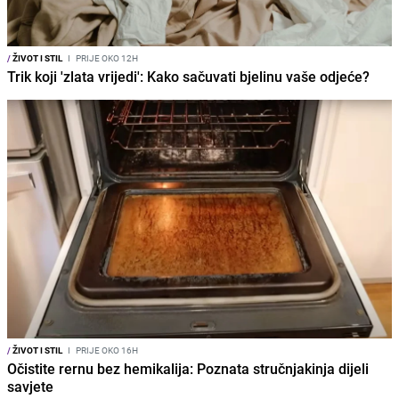
/
ŽIVOT I STIL
I
PRIJE OKO 12H
Trik koji 'zlata vrijedi': Kako sačuvati bjelinu vaše odjeće?
/
ŽIVOT I STIL
I
PRIJE OKO 16H
Očistite rernu bez hemikalija: Poznata stručnjakinja dijeli
savjete