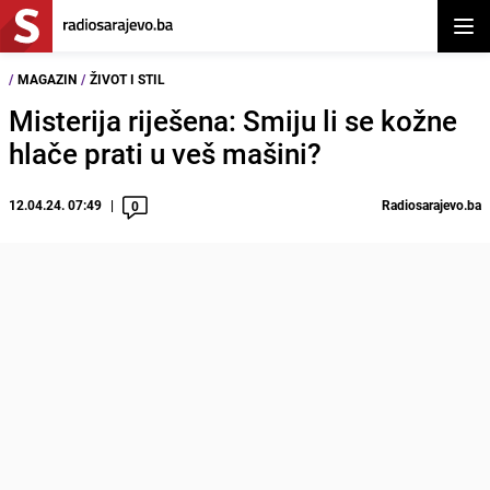
Otvor
/
MAGAZIN
/
ŽIVOT I STIL
Misterija riješena: Smiju li se kožne
hlače prati u veš mašini?
12.04.24. 07:49
Radiosarajevo.ba
0