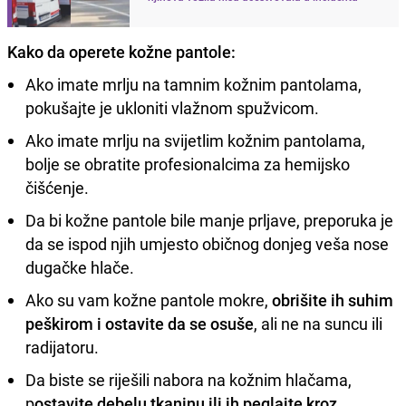
Kako da operete kožne pantole:
Ako imate mrlju na tamnim kožnim pantolama,
pokušajte je ukloniti vlažnom spužvicom.
Ako imate mrlju na svijetlim kožnim pantolama,
bolje se obratite profesionalcima za hemijsko
čišćenje.
Da bi kožne pantole bile manje prljave, preporuka je
da se ispod njih umjesto običnog donjeg veša nose
dugačke hlače.
Ako su vam kožne pantole mokre,
obrišite ih suhim
peškirom i ostavite da se osuše
, ali ne na suncu ili
radijatoru.
Da biste se riješili nabora na kožnim hlačama,
p
ostavite debelu tkaninu ili ih peglajte kroz