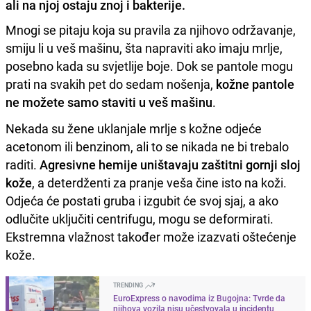
ali na njoj ostaju znoj i bakterije.
Mnogi se pitaju koja su pravila za njihovo održavanje,
smiju li u veš mašinu, šta napraviti ako imaju mrlje,
posebno kada su svjetlije boje. Dok se pantole mogu
prati na svakih pet do sedam nošenja,
kožne pantole
ne možete samo staviti u veš mašinu
.
Nekada su žene uklanjale mrlje s kožne odjeće
acetonom ili benzinom, ali to se nikada ne bi trebalo
raditi.
Agresivne hemije uništavaju zaštitni gornji sloj
kože
, a deterdženti za pranje veša čine isto na koži.
Odjeća će postati gruba i izgubit će svoj sjaj, a ako
odlučite uključiti centrifugu, mogu se deformirati.
Ekstremna vlažnost također može izazvati oštećenje
kože.
TRENDING
EuroExpress o navodima iz Bugojna: Tvrde da
njihova vozila nisu učestvovala u incidentu