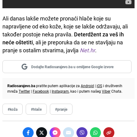
Ali danas lakše možete pronaći hlače koje su
napravljene od eko kože, koje se lakše održavaju, ali
također postoje neka pravila.
Deterdžent za veš ih
neće oštetiti
, ali je preporuka da se ne stavljaju na
pranje s ostalim stvarima, javlja
Net.hr
.
Dodajte Radiosarajevo.ba u omiljene Google izvore
Radiosarajevo.ba
pratite putem aplikacije za
Android
|
iOS
i društvenih
mreža
Twitter
|
Facebook
|
Instagram
, kao i putem našeg
Viber
Chata.
#koža
#hlače
#pranje