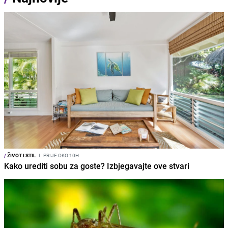
/
ŽIVOT I STIL
I
PRIJE OKO 10H
Kako urediti sobu za goste? Izbjegavajte ove stvari