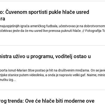
: Čuvenom sportisti pukle hlače usred
ira
najuspješnijih igrača američkog fudbala, učestvovao je na dobrotvornom
vao jeste da će mu usred live prenosa puknuti hlače. // Fotografija Toma s
nistra uživo u programu, voditelj ostao u
orta Ionut-Marian Stoe postao je hit na društvenim mrežama. On se javi
ijske stanice putem videolinka, a onda je napravio veliki gaf. Naime, minis
utku izg...
rog trenda: Ove će hlače biti moderne ove