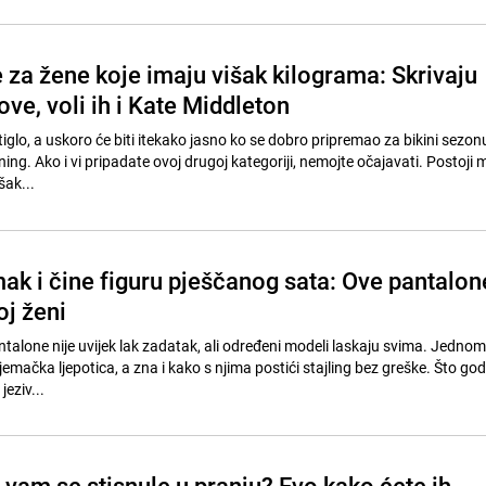
 za žene koje imaju višak kilograma: Skrivaju
ve, voli ih i Kate Middleton
tiglo, a uskoro će biti itekako jasno ko se dobro pripremao za bikini sezonu
ng. Ako i vi pripadate ovoj drugoj kategoriji, nemojte očajavati. Postoji m
šak...
mak i čine figuru pješčanog sata: Ove pantalon
oj ženi
talone nije uvijek lak zadatak, ali određeni modeli laskaju svima. Jednom
njemačka ljepotica, a zna i kako s njima postići stajling bez greške. Što go
 jeziv...
 vam se stisnule u pranju? Evo kako ćete ih