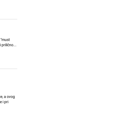
Svijet sve više pretražuje našu
15
zemlju: Bosna i Hercegovina
najveći turistički hit nakon
Mundijala
25.07.26. 21:30
|
ZANIMLJIVOSTI
d "must
pe i prilično...
če, a ovog
 i pri