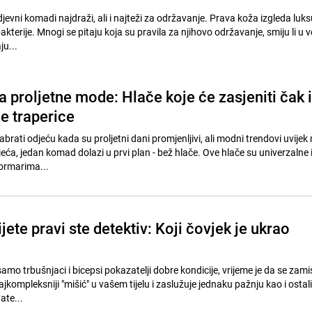
vni komadi najdraži, ali i najteži za održavanje. Prava koža izgleda luks
bakterije. Mnogi se pitaju koja su pravila za njihovo održavanje, smiju li u 
ju...
 proljetne mode: Hlače koje će zasjeniti čak i
e traperice
abrati odjeću kada su proljetni dani promjenljivi, ali modni trendovi uvijek
eća, jedan komad dolazi u prvi plan - bež hlače. Ove hlače su univerzalne i
ormarima...
jete pravi ste detektiv: Koji čovjek je ukrao
samo trbušnjaci i bicepsi pokazatelji dobre kondicije, vrijeme je da se zami
jkompleksniji "mišić" u vašem tijelu i zaslužuje jednaku pažnju kao i ostali 
ate...