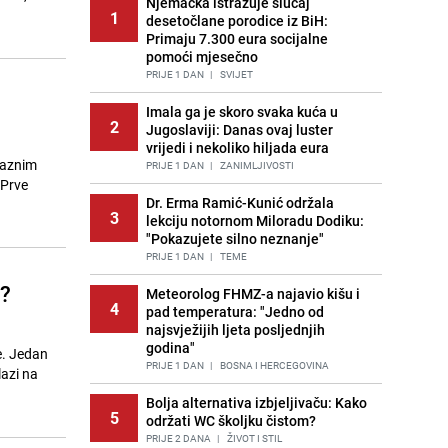
Njemačka istražuje slučaj
1
desetočlane porodice iz BiH:
Primaju 7.300 eura socijalne
pomoći mjesečno
PRIJE 1 DAN
|
SVIJET
Imala ga je skoro svaka kuća u
2
Jugoslaviji: Danas ovaj luster
vrijedi i nekoliko hiljada eura
raznim
PRIJE 1 DAN
|
ZANIMLJIVOSTI
 Prve
Dr. Erma Ramić-Kunić održala
3
lekciju notornom Miloradu Dodiku:
"Pokazujete silno neznanje"
PRIJE 1 DAN
|
TEME
a?
Meteorolog FHMZ-a najavio kišu i
4
pad temperatura: "Jedno od
najsvježijih ljeta posljednjih
godina"
e. Jedan
PRIJE 1 DAN
|
BOSNA I HERCEGOVINA
lazi na
Bolja alternativa izbjeljivaču: Kako
5
održati WC školjku čistom?
PRIJE 2 DANA
|
ŽIVOT I STIL