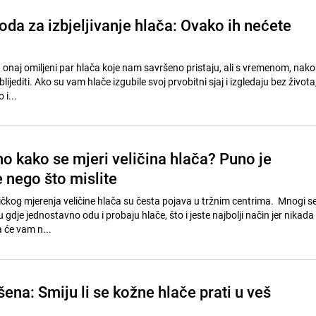
da za izbjeljivanje hlača: Ovako ih nećete
onaj omiljeni par hlača koje nam savršeno pristaju, ali s vremenom, nako
lijediti. Ako su vam hlače izgubile svoj prvobitni sjaj i izgledaju bez života,
 i...
o kako se mjeri veličina hlača? Puno je
 nego što mislite
kog mjerenja veličine hlača su česta pojava u tržnim centrima. Mnogi se
dje jednostavno odu i probaju hlače, što i jeste najbolji način jer nikad
 će vam n...
ešena: Smiju li se kožne hlače prati u veš