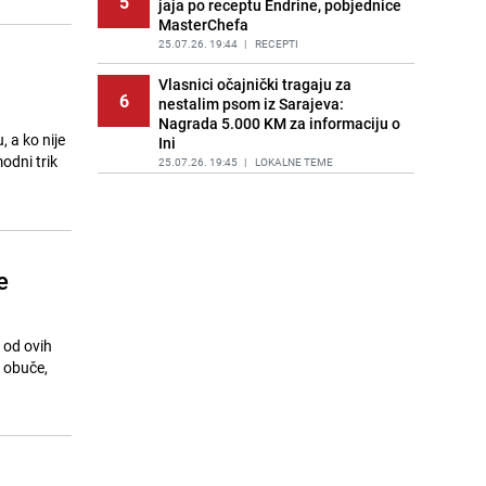
5
jaja po receptu Endrine, pobjednice
MasterChefa
25.07.26. 19:44
|
RECEPTI
Vlasnici očajnički tragaju za
6
nestalim psom iz Sarajeva:
Nagrada 5.000 KM za informaciju o
, a ko nije
Ini
odni trik
25.07.26. 19:45
|
LOKALNE TEME
Sve je kristalno jasno: Poznato gdje
7
Ermedin Demirović nastavlja
karijeru
25.07.26. 20:06
|
NOGOMET
e
Zanimljiv slučaj u susjedstvu:
8
Hrvatska odbila kupiti vojne dušeke
jer se proizvode u Srbiji
 od ovih
25.07.26. 20:16
|
REGIJA
d obuče,
Sramni grafiti u bh. susjedstvu: U
9
Crnoj Gori osvanuli natpisi 'Nož,
žica, Srebrenica'
25.07.26. 20:25
|
REGIJA