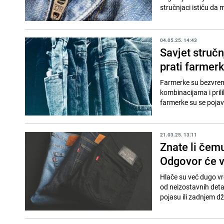
stručnjaci ističu da m
04.05.25. 14:43
Savjet stručn
prati farmer
Farmerke su bezvreme
kombinacijama i prili
farmerke su se pojavi
21.03.25. 13:11
Znate li čemu
Odgovor će v
Hlače su već dugo vr
od neizostavnih detal
pojasu ili zadnjem dž