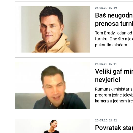
26.05.20. 07:49
Baš neugodno
prenosa turn
Tom Brady, jedan od 
turniru. Ono što nije očeki
puknutim hlačam...
25.05.20. 07:11
Veliki gaf mi
nevjerici
Rumunski ministar sp
program jedne televiz
kamera u jednom tren
20.05.20. 21:52
Povratak sta