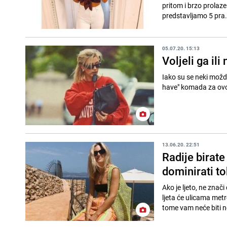
pritom i brzo prolaze
predstavljamo 5 pra.
05.07.20. 15:13
Voljeli ga il
Iako su se neki možda 
13.06.20. 22:51
Radije birat
dominirati to
Ako je ljeto, ne znač
ljeta će ulicama metr
tome vam neće biti n