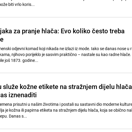
ože biti vrlo koris...
jaka za pranje hlača: Evo koliko često treba
ke
nski odjevni komad koji nikada ne izlazi iz mode. Iako se danas nose u 
kama, njihovo porijeklo je sasvim praktično – nastale su kao radne hlače.
le još 1873. godine...
 služe kožne etikete na stražnjem dijelu hlač
as iznenaditi
emena prisutni u našim životima i postali su sastavni dio moderne kultur
ja je kožna ili papirna etiketa na stražnjem dijelu hlača, koja se obično na
epu. Danas s...