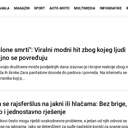
HALA
MAGAZIN
SPORT
AUTO-MOTO
MULTIMEDIA
INFOGRAFIKE
lone smrti": Viralni modni hit zbog kojeg ljudi
ljno se povređuju
svojio društvene mreže posljednjih dana izazvao je i brojne reakcije zbog
 da ih široke Zara pantalone dovode do padova i povreda. Na internetu se 
snika koji p...
se rajsferšlus na jakni ili hlačama: Bez brige,
no i jednostavno rješenje
kovi često mogu riješiti svakodnevne probleme, a jedan od njih odnosi se 
luse na jaknama. Iako se deterdžent za suđe najčešće koristi za pranje po