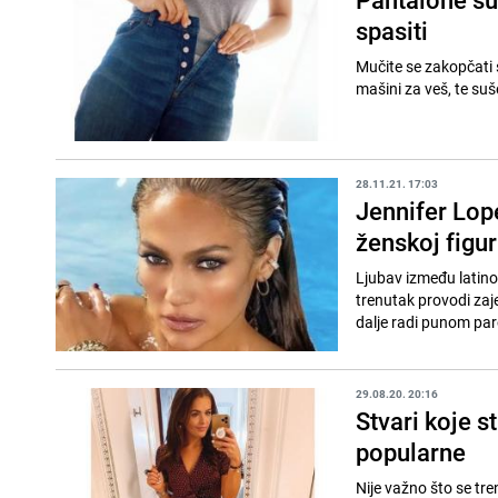
spasiti
Mučite se zakopčati s
mašini za veš, te suše
28.11.21. 17:03
Jennifer Lop
ženskoj figur
Ljubav između latino 
trenutak provodi zaj
dalje radi punom par
29.08.20. 20:16
Stvari koje st
popularne
Nije važno što se tre