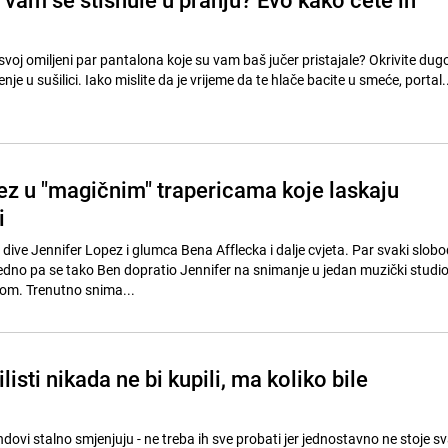
voj omiljeni par pantalona koje su vam baš jučer pristajale? Okrivite dug
nje u sušilici. Iako mislite da je vrijeme da te hlače bacite u smeće, portal..
ez u "magičnim" trapericama koje laskaju
i
dive Jennifer Lopez i glumca Bena Afflecka i dalje cvjeta. Par svaki slobo
edno pa se tako Ben dopratio Jennifer na snimanje u jedan muzički studio.
om. Trenutno snima...
ilisti nikada ne bi kupili, ma koliko bile
ndovi stalno smjenjuju - ne treba ih sve probati jer jednostavno ne stoje 