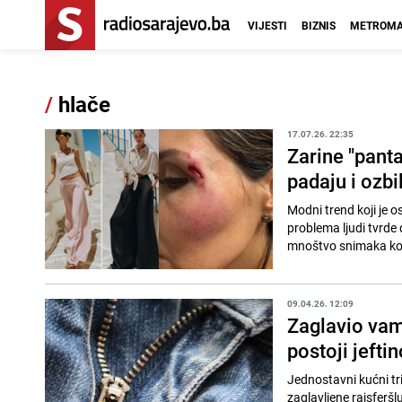
VIJESTI
BIZNIS
METROMA
/
hlače
17.07.26. 22:35
Zarine "panta
padaju i ozbi
Modni trend koji je o
problema ljudi tvrde
mnoštvo snimaka kori
09.04.26. 12:09
Zaglavio vam 
postoji jefti
Jednostavni kućni tri
zaglavljene rajsferš