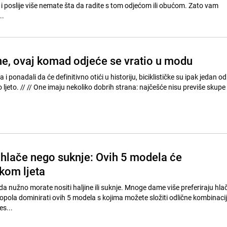
 i poslije više nemate šta da radite s tom odjećom ili obućom. Zato vam
..
i ne, ovaj komad odjeće se vratio u modu
i ponadali da će definitivno otići u historiju, biciklističke su ipak jedan o
have" komada za ovo ljeto. // // One imaju nekoliko dobrih strana: najčešće nisu previše sku
e hlače nego suknje: Ovih 5 modela će
kom ljeta
i da nužno morate nositi haljine ili suknje. Mnoge dame više preferiraju hla
opola dominirati ovih 5 modela s kojima možete složiti odlične kombinacije
es...