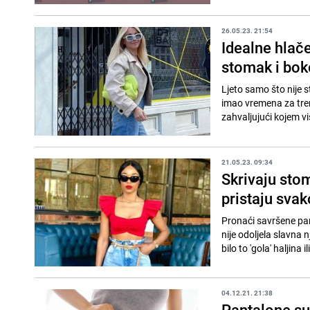
26.05.23. 21:54
Idealne hlače
stomak i boko
Ljeto samo što nije s
imao vremena za treni
zahvaljujući kojem vi
21.05.23. 09:34
Skrivaju sto
pristaju svak
Pronaći savršene pan
nije odoljela slavna 
bilo to 'gola' haljina ili
04.12.21. 21:38
Pantalone su