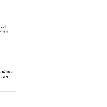
 golf
o uživo u
tru je