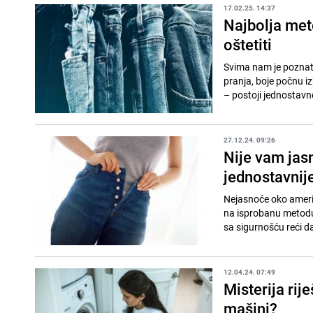
17.02.25. 14:37
Najbolja meto
oštetiti
Svima nam je poznat 
pranja, boje počnu izb
– postoji jednostavno
27.12.24. 09:26
Nije vam jasn
jednostavnije
Nejasnoće oko američ
na isprobanu metodu g
sa sigurnošću reći da
12.04.24. 07:49
Misterija rij
mašini?