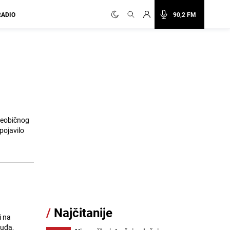
RADIO
90,2 FM
 neobičnog
pojavilo
/
Najčitanije
i na
suđa,