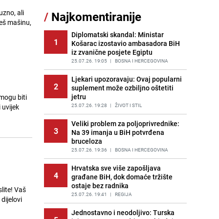
uzno, ali
/
Najkomentiranije
Recept za brze uštipke: Ne upijaju
veš mašinu,
11
ulje i gotovi su za 30 minuta
Diplomatski skandal: Ministar
PRIJE OKO 10H
|
RECEPTI
1
Košarac izostavio ambasadora BiH
iz zvanične posjete Egiptu
Gosti iz Njemačke napravili požar u
12
apartmanu u Istri, vlasniku se
25.07.26. 19:05
|
BOSNA I HERCEGOVINA
smijali i pokazivali srednji prst
Ljekari upozoravaju: Ovaj popularni
PRIJE 2 DANA
|
REGIJA
2
suplement može ozbiljno oštetiti
jetru
 mogu biti
Očistite rernu bez hemikalija:
13
Poznata stručnjakinja dijeli savjete
25.07.26. 19:28
|
ŽIVOT I STIL
 uvijek
PRIJE 2 DANA
|
ŽIVOT I STIL
Veliki problem za poljoprivrednike:
3
Na 39 imanja u BiH potvrđena
Užas u bh. susjedstvu, mladići
14
bruceloza
bludničili nad maloljetnicom i sve
snimali: "Stari te gleda u lajvu"
25.07.26. 19:36
|
BOSNA I HERCEGOVINA
PRIJE 1 DAN
|
REGIJA
Hrvatska sve više zapošljava
4
građane BiH, dok domaće tržište
Novi detalji istrage: Ruske službe
15
ostaje bez radnika
otkrile moguć uzrok tragedije bh.
slite! Vaš
planinara na Elbrusu
25.07.26. 19:41
|
REGIJA
dijelovi
PRIJE 2 DANA
|
SVIJET
Jednostavno i neodoljivo: Turska