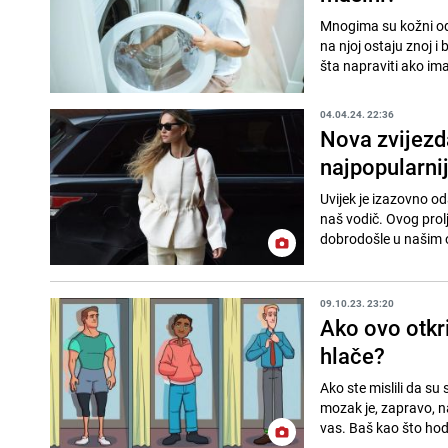
Mnogima su kožni odje
na njoj ostaju znoj i 
šta napraviti ako ima
04.04.24. 22:36
Nova zvijezda
najpopularnij
Uvijek je izazovno od
naš vodič. Ovog prolj
dobrodošle u našim 
09.10.23. 23:20
Ako ovo otkri
hlače?
Ako ste mislili da su 
mozak je, zapravo, na
vas. Baš kao što hod