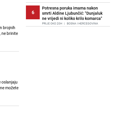
Potresna poruka imama nakon
6
smrti Aldine Ljubunčić: "Dunjaluk
ne vrijedi ni koliko krilo komarca"
PRIJE OKO 20H
|
BOSNA I HERCEGOVINA
n brojnih
 ne brinite
Cijela regija čeka njegovu
7
progonozu: Poznati meteorolog
najavljuje veću promjenu vremena
PRIJE 1 DAN
|
REGIJA
Stručnjaci upozoravaju: Izrael ulaže
8
milione kako bi utjecao na
odgovore ChatGPT-a o Gazi
PRIJE 1 DAN
|
SVIJET
 oslanjaju
Kako očistiti staklo od tuš-kabina:
a ne možete
9
Jednostavni savjeti za očuvanje
sjaja
PRIJE 1 DAN
|
ŽIVOT I STIL
Jedan od najvećih gradova nije na
10
listi: Ovo su lokacije prvih Lidl
prodavnica u BiH
PRIJE 1 DAN
|
BOSNA I HERCEGOVINA