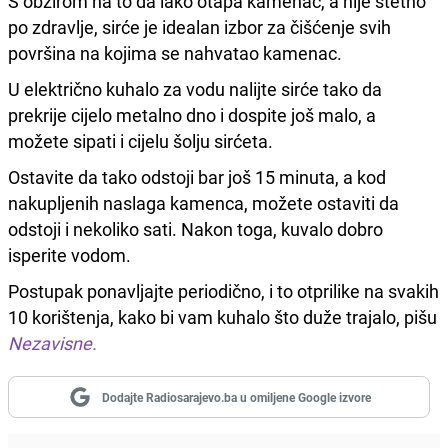
S obzirom na to da lako otapa kamenac, a nije štetno
po zdravlje, sirće je idealan izbor za čišćenje svih
površina na kojima se nahvatao kamenac.
U električno kuhalo za vodu nalijte sirće tako da
prekrije cijelo metalno dno i dospite još malo, a
možete sipati i cijelu šolju sirćeta.
Ostavite da tako odstoji bar još 15 minuta, a kod
nakupljenih naslaga kamenca, možete ostaviti da
odstoji i nekoliko sati. Nakon toga, kuvalo dobro
isperite vodom.
Postupak ponavljajte periodično, i to otprilike na svakih
10 korištenja, kako bi vam kuhalo što duže trajalo, pišu
Nezavisne.
Dodajte Radiosarajevo.ba u omiljene Google izvore