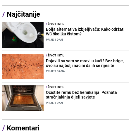
/
Najčitanije
/
ŽIVOT I STIL
Bolja alternativa izbjeljivaču: Kako održati
WC školjku čistom?
PRIJE 1 DAN
/
ŽIVOT I STIL
Pojavili su vam se mravi u kući? Bez brige,
ovo su najbolji načini da ih se riješite
PRIJE 3 DANA
/
ŽIVOT I STIL
Očistite rernu bez hemikalija: Poznata
stručnjakinja dijeli savjete
PRIJE 1 DAN
/
Komentari