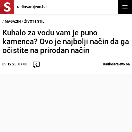
Otvor
/
MAGAZIN
/
ŽIVOT I STIL
Kuhalo za vodu vam je puno
kamenca? Ovo je najbolji način da ga
očistite na prirodan način
09.12.23. 07:00
Radiosarajevo.ba
0