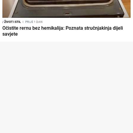
/
ŽIVOT I STIL
I
PRIJE 1 DAN
Očistite rernu bez hemikalija: Poznata stručnjakinja dijeli
savjete