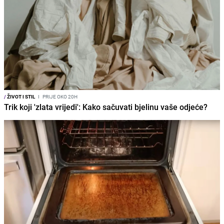
/
ŽIVOT I STIL
I
PRIJE OKO 20H
Trik koji 'zlata vrijedi': Kako sačuvati bjelinu vaše odjeće?