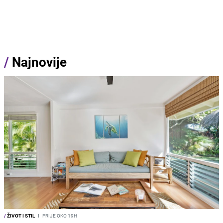
/
Najnovije
/
ŽIVOT I STIL
I
PRIJE OKO 19H