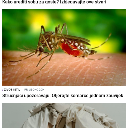
Kako urediti sobu za goste? Izbjegavajte ove stvari
/
ŽIVOT I STIL
I
PRIJE OKO 20H
Stručnjaci upozoravaju: Otjerajte komarce jednom zauvijek