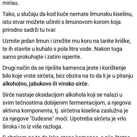
mirisu.
Tako, u slučaju da kod kuće nemate limunsku kiselinu,
istu stvar možete učiniti s limunovom korom koja
prirodno sadrži tu tvar.
Uzmite jedan limun i izrežite mu koru na tanke kriške,
te ih stavite u kuhalo s pola litra vode. Nakon toga
samo prokuhajte i zatim isperite.
Drugi način da se riješite kamenca jeste i korištenje
bilo koje vrste sirćeta, bez obzira na to da li je u pitanju
alkoholno, jabukovo ili vinsko sirće.
Sirće nastaje oksidacijom alkohola koji se nalazi u
svim tečnostima dobijenim fermentacijom, a njegova
aktivna komponenta, tj. sirćetna kiselina zaslužna je
za njegove "čudesne" moći. Upotreba sirćeta je vrlo
široka i to iz više razloga.