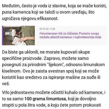
Međutim, često je voda iz slavine, koja se inače koristi,
puna kamenca koji se taloži u ovom uređaju, što
ugrožava njegovu efikasnost.
04.10.23. 11:28
Fenomenalan trik za čišćenje: Pomoću ovoga
možete ukloniti kamenac i najtvrdokornije mrlje
Da biste ga uklonili, ne morate kupovati skupe
specifične proizvode. Zapravo, možete samo
posegnuti za prirodnim "lijekom", odnosno limunskom
kiselinom. Ovo je zaista svestran spoj koji se može
koristiti kao sredstvo za ispiranje mašine za suđe ili
veš.
Vrlo jednostavno možete očistiti kuhalo od kamence, i
to sa samo
100 grama limuntusa
, koji je dovoljno
otopiti u pola litra vode, a koju ćete potom prokuvati