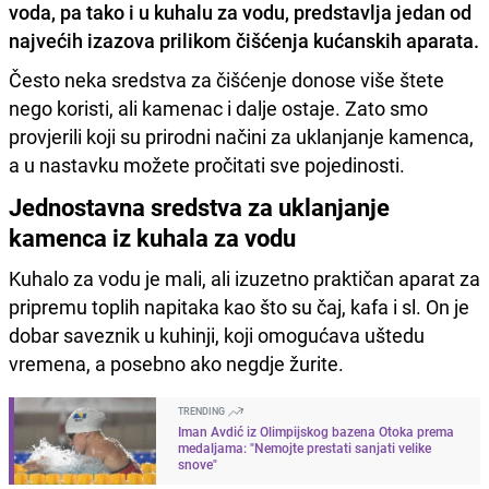
voda, pa tako i u kuhalu za vodu, predstavlja jedan od
najvećih izazova prilikom čišćenja kućanskih aparata.
Često neka sredstva za čišćenje donose više štete
nego koristi, ali kamenac i dalje ostaje. Zato smo
provjerili koji su prirodni načini za uklanjanje kamenca,
a u nastavku možete pročitati sve pojedinosti.
Jednostavna sredstva za uklanjanje
kamenca iz kuhala za vodu
Kuhalo za vodu je mali, ali izuzetno praktičan aparat za
pripremu toplih napitaka kao što su čaj, kafa i sl. On je
dobar saveznik u kuhinji, koji omogućava uštedu
vremena, a posebno ako negdje žurite.
TRENDING
Iman Avdić iz Olimpijskog bazena Otoka prema
medaljama: "Nemojte prestati sanjati velike
snove"