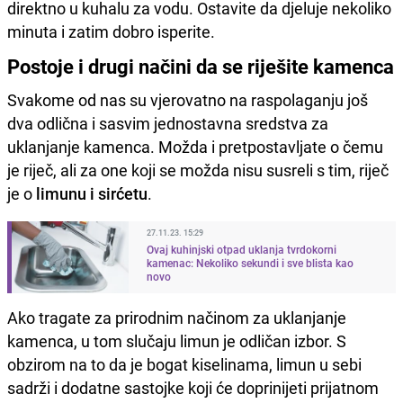
direktno u kuhalu za vodu. Ostavite da djeluje nekoliko
minuta i zatim dobro isperite.
Postoje i drugi načini da se riješite kamenca
Svakome od nas su vjerovatno na raspolaganju još
dva odlična i sasvim jednostavna sredstva za
uklanjanje kamenca. Možda i pretpostavljate o čemu
je riječ, ali za one koji se možda nisu susreli s tim, riječ
je o
limunu i sirćetu
.
27.11.23. 15:29
Ovaj kuhinjski otpad uklanja tvrdokorni
kamenac: Nekoliko sekundi i sve blista kao
novo
Ako tragate za prirodnim načinom za uklanjanje
kamenca, u tom slučaju limun je odličan izbor. S
obzirom na to da je bogat kiselinama, limun u sebi
sadrži i dodatne sastojke koji će doprinijeti prijatnom