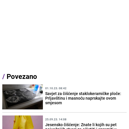
/
Povezano
01.10.23. 08:42
Savjet za čišćenje staklokeramičke ploče:
Prljavštinu i masnoću naprskajte ovom
smjesom
25.09.23. 14:08
Jesensko čišćenje: Znate li kojih su pet