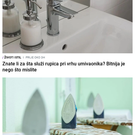
/
ŽIVOT I STIL
I
PRIJE OKO 3H
Znate li za šta služi rupica pri vrhu umivaonika? Bitnija je
nego što mislite