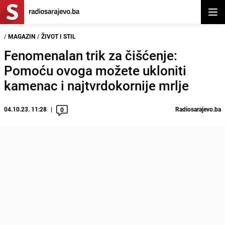
Otvor
/
MAGAZIN
/
ŽIVOT I STIL
Fenomenalan trik za čišćenje:
Pomoću ovoga možete ukloniti
kamenac i najtvrdokornije mrlje
04.10.23. 11:28
Radiosarajevo.ba
0