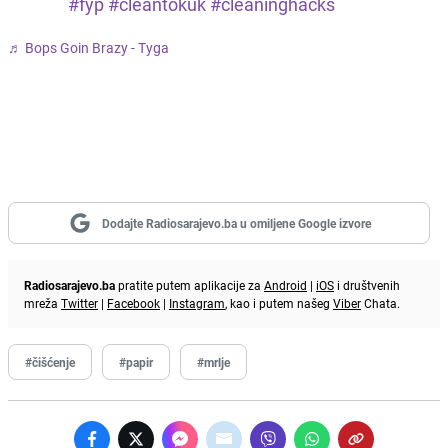
#fyp
#cleantokuk
#cleaninghacks
♬ Bops Goin Brazy - Tyga
Dodajte Radiosarajevo.ba u omiljene Google izvore
Radiosarajevo.ba
pratite putem aplikacije za
Android
|
iOS
i društvenih
mreža
Twitter
|
Facebook
|
Instagram
, kao i putem našeg
Viber
Chata.
#čišćenje
#papir
#mrlje