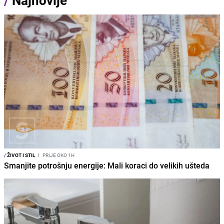
/
Najnovije
/
ŽIVOT I STIL
I
PRIJE OKO 1H
Smanjite potrošnju energije: Mali koraci do velikih ušteda