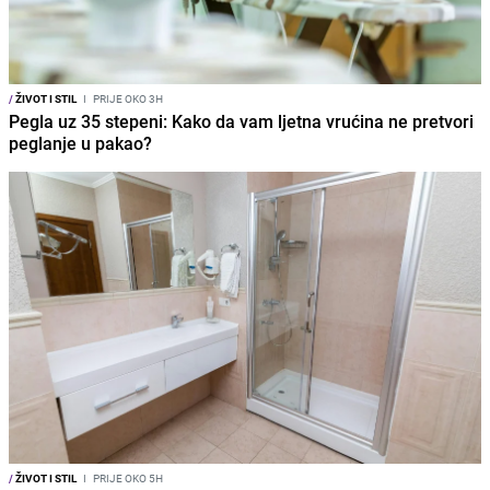
/
ŽIVOT I STIL
I
PRIJE OKO 3H
Pegla uz 35 stepeni: Kako da vam ljetna vrućina ne pretvori
peglanje u pakao?
/
ŽIVOT I STIL
I
PRIJE OKO 5H