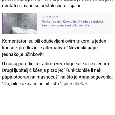
nestali
i slavine su postale čiste i sjajne.
02.10.23. 21:33
Odličan savjet: Kako očistiti kadu da izgleda
kao nova u svega nekoliko minuta
Komentatori su bili oduševljeni ovim trikom, a jedan
korisnik predložio je alternativu: "
Novinski papir
jednako je
učinkovit!
U našoj porodici to radimo već dugo koliko se sjećam".
Drugi ljubitelj čišćenja pitao je: "Funkcioniše li neki
papir otporan na masnoću?" na što je Anna odgovorila:
"Da, bilo kakav će učiniti isto.", piše
skuhaj
.