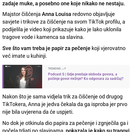
zadaje muke, a posebno one koje nikako ne nestaju.
Majstor čišćenja
Anna Louisa
redovno objavljuje
savjete i trikove za čišćenje na svom TikTok profilu, a
podijelila je video koji prikazuje kako je lako uklonila
tragove vode i kamenca sa slavina.
Sve što vam treba je papir za pečenje
koji vjerovatno
već imate u kuhinji.
TRENDING
Podcast S | Gdje prestaje sloboda govora, a
počinje govor mržnje? Ko odgovara za sadržaj?
Nakon što je sama vidjela trik za čišćenje od drugog
TikTokera, Anna je jedva čekala da ga isproba jer prvo
nije bila uvjerena da će uspjeti.
No dok je otkinula dio papira za pečenje i zgnječila ga i
počela trljati po slavinama,
pokazala je kako su tragovi