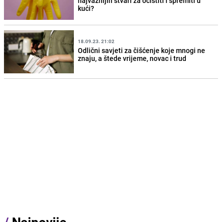
najvažnijih stvari za očistiti i spremiti u
kući?
18.09.23. 21:02
Odlični savjeti za čišćenje koje mnogi ne
znaju, a štede vrijeme, novac i trud