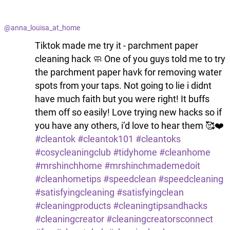
@anna_louisa_at_home
Tiktok made me try it - parchment paper
cleaning hack 🧼 One of you guys told me to try
the parchment paper havk for removing water
spots from your taps. Not going to lie i didnt
have much faith but you were right! It buffs
them off so easily! Love trying new hacks so if
you have any others, i’d love to hear them 🥰❤️
#cleantok
#cleantok101
#cleantoks
#cosycleaningclub
#tidyhome
#cleanhome
#mrshinchhome
#mrshinchmademedoit
#cleanhometips
#speedclean
#speedcleaning
#satisfyingcleaning
#satisfyingclean
#cleaningproducts
#cleaningtipsandhacks
#cleaningcreator
#cleaningcreatorsconnect