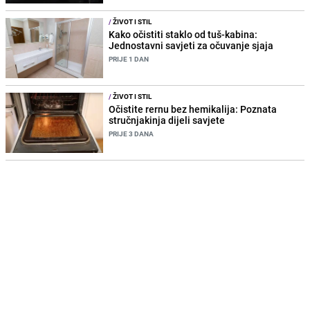
/
ŽIVOT I STIL
Kako očistiti staklo od tuš-kabina:
Jednostavni savjeti za očuvanje sjaja
PRIJE 1 DAN
/
ŽIVOT I STIL
Očistite rernu bez hemikalija: Poznata
stručnjakinja dijeli savjete
PRIJE 3 DANA