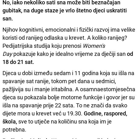
No, iako nekoliko sati sna može biti beznačajan
gubitak, na duge staze je vrlo štetno djeci uskratiti
san.
Njihov kognitivni, emocionalni i fizički razvoj ima velike
koristi od ranijeg odlaska u krevet. A koliko ranijeg?
Pedijatrijska studija koju prenosi
Women's
Day
pokazuje kako je idealno vrijeme za dječiji san
od
18 do 21 sat.
Djeca u dobi između sedam i 11 godina koja su išla na
spavanje sat ranije, tokom pet dana u sedmici,
pažljivija su i manje iritabilna. A osamnaestomjesečna
djeca su pokazala bolje motorne funkcije i govor jer su
išla na spavanje prije 22 sata. To ne znači da svako
dijete mora u krevet već u 19.30.
Godine, raspored,
škola,
sve to utječe na količinu sna koja im je
potrebna.