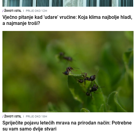
/
ŽIVOT I STIL
I
PRIJE OKO 12H
Vječno pitanje kad 'udare' vrućine: Koja klima najbolje hladi,
a najmanje troši?
/
ŽIVOT I STIL
I
PRIJE OKO 18H
Spriječite pojavu letećih mrava na prirodan način: Potrebne
su vam samo dvije stvari