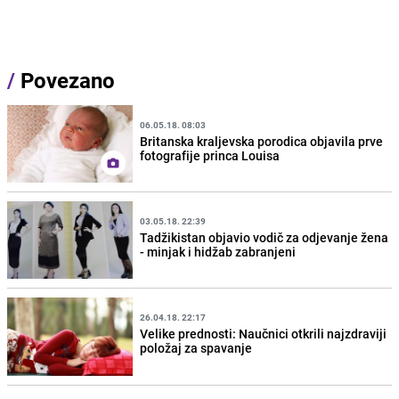
/
Povezano
06.05.18. 08:03
Britanska kraljevska porodica objavila prve
fotografije princa Louisa
03.05.18. 22:39
Tadžikistan objavio vodič za odjevanje žena
- minjak i hidžab zabranjeni
26.04.18. 22:17
Velike prednosti: Naučnici otkrili najzdraviji
položaj za spavanje