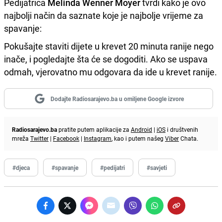
Pedijatrica
Melinda Wenner Moyer
tvrdi kako je ovo
najbolji način da saznate koje je najbolje vrijeme za
spavanje:
Pokušajte staviti dijete u krevet 20 minuta ranije nego
inače, i pogledajte šta će se dogoditi. Ako se uspava
odmah, vjerovatno mu odgovara da ide u krevet ranije.
Dodajte Radiosarajevo.ba u omiljene Google izvore
Radiosarajevo.ba
pratite putem aplikacije za
Android
|
iOS
i društvenih
mreža
Twitter
|
Facebook
|
Instagram
, kao i putem našeg
Viber
Chata.
#djeca
#spavanje
#pedijatri
#savjeti