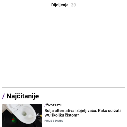
39
Dijeljenja
/
Najčitanije
/
ŽIVOT I STIL
Bolja alternativa izbjeljivaču: Kako održati
WC školjku čistom?
PRIJE 3 DANA