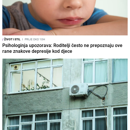
/
ŽIVOT I STIL
I
PRIJE OKO 10H
Psihologinja upozorava: Roditelji često ne prepoznaju ove
rane znakove depresije kod djece