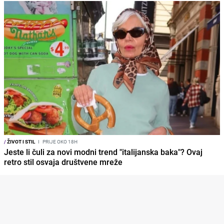
/
ŽIVOT I STIL
I
PRIJE OKO 18H
Jeste li čuli za novi modni trend "italijanska baka"? Ovaj
retro stil osvaja društvene mreže