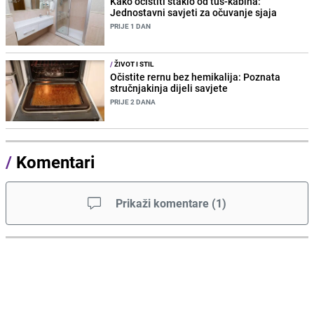
Kako očistiti staklo od tuš-kabina:
Jednostavni savjeti za očuvanje sjaja
PRIJE 1 DAN
/
ŽIVOT I STIL
Očistite rernu bez hemikalija: Poznata
stručnjakinja dijeli savjete
PRIJE 2 DANA
/
Komentari
Prikaži komentare
(
1
)