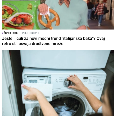
/
ŽIVOT I STIL
I
PRIJE OKO 2H
Jeste li čuli za novi modni trend "italijanska baka"? Ovaj
retro stil osvaja društvene mreže