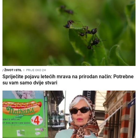
/
ŽIVOT I STIL
I
PRIJE OKO 2H
Spriječite pojavu letećih mrava na prirodan način: Potrebne
su vam samo dvije stvari