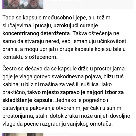
Tada se kapsule međusobno lijepe, a u težim
slučajevima i pucaju,
uzrokujući curenje
koncentriranog deterdženta
. Takva oštećenja ne
samo da stvaraju nered, već i smanjuju učinkovitost
pranja, a mogu uprljati i druge kapsule koje su bile u
kontaktu s oštećenom.
Često se dešava da se kapsule drže u prostorijama
gdje je vlaga gotovo svakodnevna pojava, blizu tuš
kabina, u blizini mašina za veš ili sušilica. Iako
praktično,
takvo mjesto zapravo je najgori izbor za
skladištenje kapsula
. Jednako je pogrešno i
ostavljanje pakovanja otvorenim, jer čak i u suhim
prostorijama, stalni dotok zraka može unijeti dovoljno
vlage da počne razgradnju vanjskog omotača.