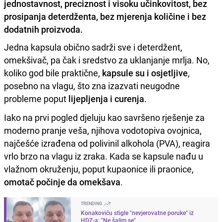
jednostavnost, preciznost i visoku učinkovitost, bez
prosipanja deterdženta, bez mjerenja količine i bez
dodatnih proizvoda.
Jedna kapsula obično sadrži sve i deterdžent,
omekšivač, pa čak i sredstvo za uklanjanje mrlja. No,
koliko god bile praktične,
kapsule su i osjetljive
,
posebno na vlagu, što zna izazvati neugodne
probleme poput
lijepljenja i curenja
.
Iako na prvi pogled djeluju kao savršeno rješenje za
moderno pranje veša, njihova vodotopiva ovojnica,
najčešće izrađena od polivinil alkohola (PVA), reagira
vrlo brzo na vlagu iz zraka. Kada se kapsule nađu u
vlažnom okruženju, poput kupaonice ili praonice,
omotač počinje da omekšava
.
TRENDING
Konakoviću stigle "nevjerovatne poruke" iz
HDZ-a: "Ne šalim se"