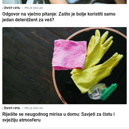
/
ŽIVOT I STIL
I
PRIJE OKO 4H
Odgovor na vječno pitanje: Zašto je bolje koristiti samo
jedan deterdžent za veš?
/
ŽIVOT I STIL
I
PRIJE OKO 4H
Riješite se neugodnog mirisa u domu: Savjeti za čistu i
svježiju atmosferu