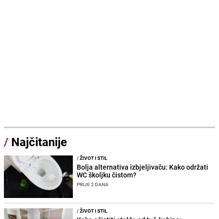
/
Najčitanije
/
ŽIVOT I STIL
Bolja alternativa izbjeljivaču: Kako održati
WC školjku čistom?
PRIJE 2 DANA
/
ŽIVOT I STIL