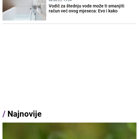
08.06.25. 19:04
Vodič za štednju vode može ti smanjiti
račun već ovog mjeseca: Evo i kako
/
Najnovije