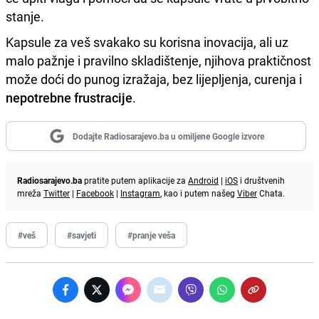
stanje.
Kapsule za veš svakako su korisna inovacija, ali uz
malo pažnje i pravilno skladištenje, njihova praktičnost
može doći do punog izražaja, bez lijepljenja, curenja i
nepotrebne frustracije
.
Dodajte Radiosarajevo.ba u omiljene Google izvore
Radiosarajevo.ba
pratite putem aplikacije za
Android
|
iOS
i društvenih
mreža
Twitter
|
Facebook
|
Instagram
, kao i putem našeg
Viber
Chata.
#veš
#savjeti
#pranje veša