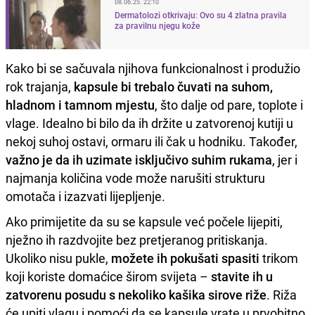
08.06.25. 22:10
Dermatolozi otkrivaju: Ovo su 4 zlatna pravila
za pravilnu njegu kože
Kako bi se sačuvala njihova funkcionalnost i produžio
rok trajanja,
kapsule bi trebalo čuvati na suhom,
hladnom i tamnom mjestu
, što dalje od pare, toplote i
vlage. Idealno bi bilo da ih držite u zatvorenoj kutiji u
nekoj suhoj ostavi, ormaru ili čak u hodniku. Također,
važno je da ih uzimate isključivo suhim rukama
, jer i
najmanja količina vode može narušiti strukturu
omotača i izazvati lijepljenje.
Ako primijetite da su se kapsule već počele lijepiti,
nježno ih razdvojite bez pretjeranog pritiskanja.
Ukoliko nisu pukle,
možete ih pokušati spasiti
trikom
koji koriste domaćice širom svijeta –
stavite ih u
zatvorenu posudu s nekoliko kašika sirove riže
. Riža
će upiti vlagu i pomoći da se kapsule vrate u prvobitno