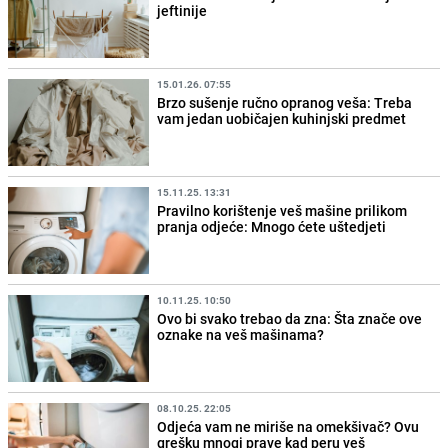
jeftinije
15.01.26. 07:55
Brzo sušenje ručno opranog veša: Treba
vam jedan uobičajen kuhinjski predmet
15.11.25. 13:31
Pravilno korištenje veš mašine prilikom
pranja odjeće: Mnogo ćete uštedjeti
10.11.25. 10:50
Ovo bi svako trebao da zna: Šta znače ove
oznake na veš mašinama?
08.10.25. 22:05
Odjeća vam ne miriše na omekšivač? Ovu
grešku mnogi prave kad peru veš