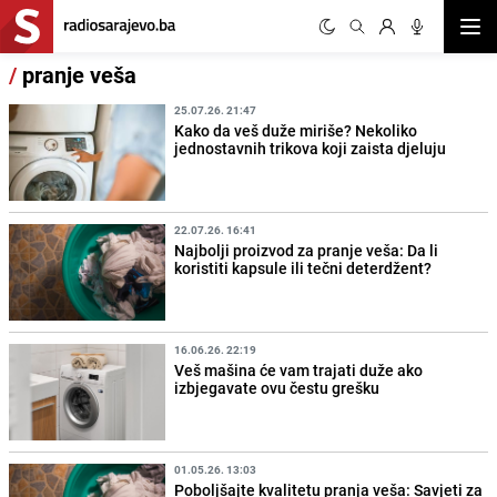
Otvor
/
pranje veša
25.07.26. 21:47
Kako da veš duže miriše? Nekoliko
jednostavnih trikova koji zaista djeluju
22.07.26. 16:41
Najbolji proizvod za pranje veša: Da li
koristiti kapsule ili tečni deterdžent?
16.06.26. 22:19
Veš mašina će vam trajati duže ako
izbjegavate ovu čestu grešku
01.05.26. 13:03
Poboljšajte kvalitetu pranja veša: Savjeti za