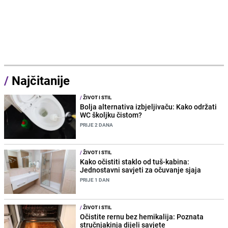
/
Najčitanije
/
ŽIVOT I STIL
Bolja alternativa izbjeljivaču: Kako održati
WC školjku čistom?
PRIJE 2 DANA
/
ŽIVOT I STIL
Kako očistiti staklo od tuš-kabina:
Jednostavni savjeti za očuvanje sjaja
PRIJE 1 DAN
/
ŽIVOT I STIL
Očistite rernu bez hemikalija: Poznata
stručnjakinja dijeli savjete