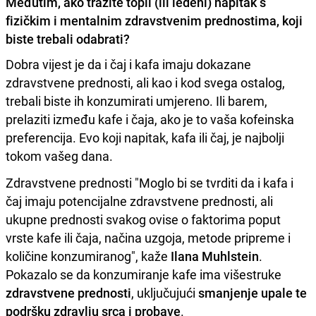
Međutim, ako tražite topli (ili ledeni) napitak s
fizičkim i mentalnim zdravstvenim prednostima, koji
biste trebali odabrati?
Dobra vijest je da i čaj i kafa imaju dokazane
zdravstvene prednosti, ali kao i kod svega ostalog,
trebali biste ih konzumirati umjereno. Ili barem,
prelaziti između kafe i čaja, ako je to vaša kofeinska
preferencija. Evo koji napitak, kafa ili čaj, je najbolji
tokom vašeg dana.
Zdravstvene prednosti "Moglo bi se tvrditi da i kafa i
čaj imaju potencijalne zdravstvene prednosti, ali
ukupne prednosti svakog ovise o faktorima poput
vrste kafe ili čaja, načina uzgoja, metode pripreme i
količine konzumiranog", kaže
Ilana Muhlstein
.
Pokazalo se da konzumiranje kafe ima višestruke
zdravstvene prednosti
, uključujući
smanjenje upale te
podršku zdravlju srca i probave
.