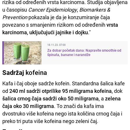
rizika od određenih vrsta karcinoma. Studija objavljena
u časopisu
Cancer Epidemiology
,
Biomarkers &
Prevention
pokazala je da je konzumiranje čaja
povezano s smanjenim rizikom od određenih
vrsta
karcinoma, uključujući jajnike i dojku
."
18.11.23. 07:00
Za dobar početak dana: Napravite smoothie od
špinata, banane i narandže
Sadržaj
kofeina
Kafa i čaj oboje sadrže kofein. Standardna šalica kafe
od
240 ml sadrži otprilike 95 miligrama kofeina
, dok
šalica crnog čaja sadrži oko 50 miligrama
, a
zelena
čaja oko 30 miligrama
. To znači da kafa ima
dvostruko više kofeina nego ista količina crnog čaja i
preko tri puta više kofeina nego zeleni čaj.