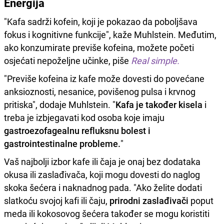
Energija
"Kafa sadrži kofein, koji je pokazao da poboljšava
fokus i kognitivne funkcije", kaže Muhlstein. Međutim,
ako konzumirate previše kofeina, možete početi
osjećati nepoželjne učinke, piše
Real simple.
"Previše kofeina iz kafe može dovesti do povećane
anksioznosti, nesanice, povišenog pulsa i krvnog
pritiska", dodaje Muhlstein. "
Kafa je također kisela
i
treba je izbjegavati kod osoba koje imaju
gastroezofagealnu refluksnu bolest i
gastrointestinalne probleme.
"
Vaš najbolji izbor kafe ili čaja je onaj bez dodataka
okusa ili zaslađivača, koji mogu dovesti do naglog
skoka šećera i naknadnog pada. "Ako želite dodati
slatkoću svojoj kafi ili čaju,
prirodni zaslađivači
poput
meda ili kokosovog šećera također se mogu koristiti