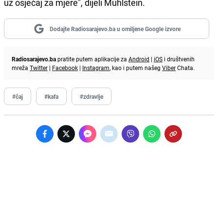
uz osjećaj za mjere", dijeli Muhlstein.
Dodajte Radiosarajevo.ba u omiljene Google izvore
Radiosarajevo.ba
pratite putem aplikacije za
Android
|
iOS
i društvenih
mreža
Twitter
|
Facebook
|
Instagram
, kao i putem našeg
Viber
Chata.
#čaj
#kafa
#zdravlje