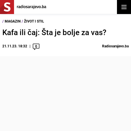
Otvor
/
MAGAZIN
/
ŽIVOT I STIL
Kafa ili čaj: Šta je bolje za vas?
21.11.23. 18:32
Radiosarajevo.ba
0