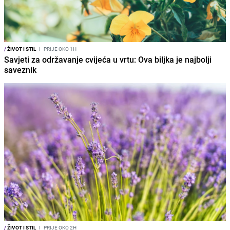
/
ŽIVOT I STIL
I
PRIJE OKO 1H
Savjeti za održavanje cvijeća u vrtu: Ova biljka je najbolji
saveznik
/
ŽIVOT I STIL
I
PRIJE OKO 2H