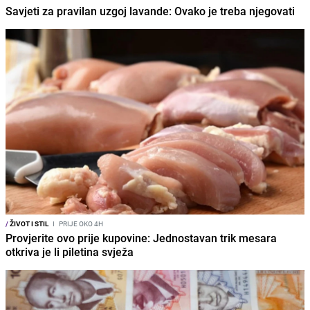
Savjeti za pravilan uzgoj lavande: Ovako je treba njegovati
/
ŽIVOT I STIL
I
PRIJE OKO 4H
Provjerite ovo prije kupovine: Jednostavan trik mesara
otkriva je li piletina svježa