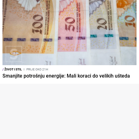
/
ŽIVOT I STIL
I
PRIJE OKO 21H
Smanjite potrošnju energije: Mali koraci do velikih ušteda