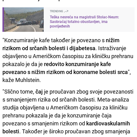
TRENDING
Teška nesreća na magistrali Stolac-Neum:
Saobraćaj totalno obustavljen, ima
povrijeđenih
"Konzumiranje kafe također je povezano s
nižim
rizikom od srčanih bolesti i dijabetesa
. Istraživanje
objavljeno u Američkom časopisu za kliničku prehranu
pokazalo je da je
redovito konzumiranje kafe
povezano s nižim rizikom od koronarne bolesti srca
",
kaže Muhlstein.
"Slično tome,
čaj
je proučavan zbog svoje povezanosti
s smanjenjem rizika od srčanih bolesti. Meta-analiza
studija objavljena u Američkom časopisu za kliničku
prehranu pokazala je da je konzumiranje čaja
povezano s smanjenim rizikom od
kardiovaskularnih
bolesti
. Također je široko proučavan zbog smanjenja