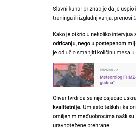
Slavni kuhar priznao je da je uspio 
treninga ili izgladnjivanja, prenosi
2
Kako je otkrio u nekoliko intervjua 
odricanju, nego u postepenom mij
je odlučio smanjiti količinu mesa u 
TRENDING
Meteorolog FHMZ-a 
godina"
Oliver tvrdi da se nije osjećao uskr
kvalitetnije.
Umjesto teških i kalor
omiljenim međuobrocima našli su se
uravnotežene prehrane.