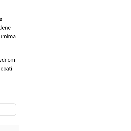
je
ađene
orumima
 jednom
jecati