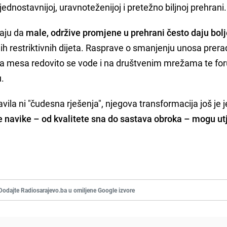
dnostavnijoj, uravnoteženijoj i pretežno biljnoj prehrani.
vaju da
male, održive promjene u prehrani često daju bol
ih restriktivnih dijeta. Rasprave o smanjenju unosa prer
ičina mesa redovito se vode i na društvenim mrežama te f
u.
vila ni "čudesna rješenja", njegova transformacija još je
 navike – od kvalitete sna do sastava obroka – mogu ut
Dodajte Radiosarajevo.ba u omiljene Google izvore