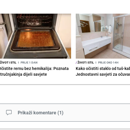
ŽIVOT I STIL
I
PRIJE 1 DAN
/
ŽIVOT I STIL
I
PRIJE OKO 14H
Očistite rernu bez hemikalija: Poznata
Kako očistiti staklo od tuš-ka
tručnjakinja dijeli savjete
Jednostavni savjeti za očuvan
Prikaži komentare
(
1
)