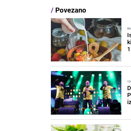
/
Povezano
06
I
k
1
13
D
P
i