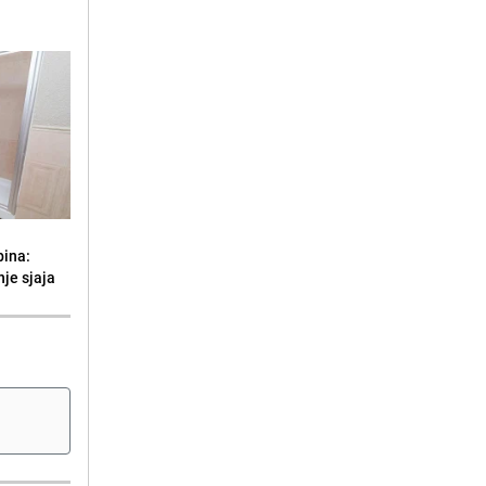
bina:
je sjaja