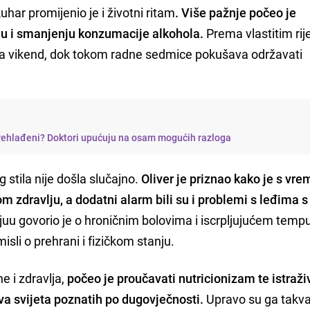
har promijenio je i životni ritam
. Više pažnje počeo je
ju i smanjenju konzumacije alkohola.
Prema vlastitim rij
za vikend, dok tokom radne sedmice pokušava održavati
rehlađeni? Doktori upućuju na osam mogućih razloga
stila nije došla slučajno.
Oliver je priznao kako je s v
om zdravlju, a dodatni alarm bili su i problemi s leđima 
vjuu govorio je o hroničnim bolovima i iscrpljujućem temp
zmisli o prehrani i fizičkom stanju.
e i zdravlja,
počeo je proučavati nutricionizam te istraži
va svijeta poznatih po dugovječnosti.
Upravo su ga takv