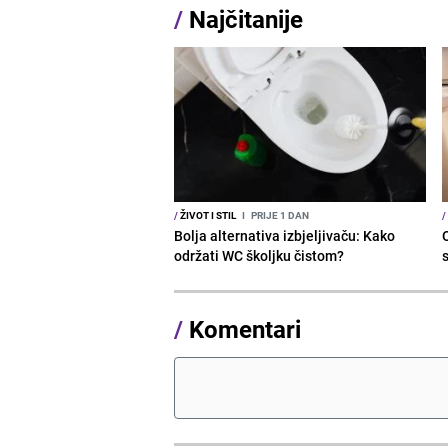
/
Najčitanije
/
ŽIVOT I STIL
I
PRIJE 1 DAN
/
Bolja alternativa izbjeljivaču: Kako
održati WC školjku čistom?
s
/
Komentari