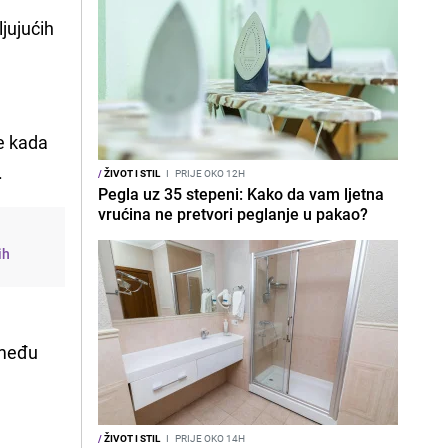
ljujućih
je kada
.
/
ŽIVOT I STIL
I
PRIJE OKO 12H
Pegla uz 35 stepeni: Kako da vam ljetna
vrućina ne pretvori peglanje u pakao?
ih
 među
/
ŽIVOT I STIL
I
PRIJE OKO 14H