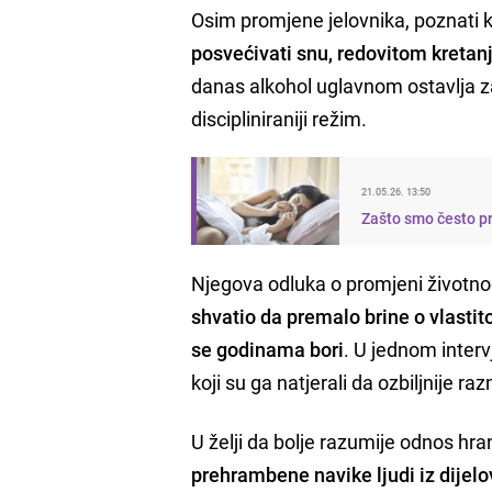
Osim promjene jelovnika, poznati ku
posvećivati snu, redovitom kretan
danas alkohol uglavnom ostavlja 
discipliniraniji režim.
21.05.26. 13:50
Zašto smo često p
Njegova odluka o promjeni životnog 
shvatio da premalo brine o vlastit
se godinama bori
. U jednom inter
koji su ga natjerali da ozbiljnije ra
U želji da bolje razumije odnos hran
prehrambene navike ljudi iz dijelo