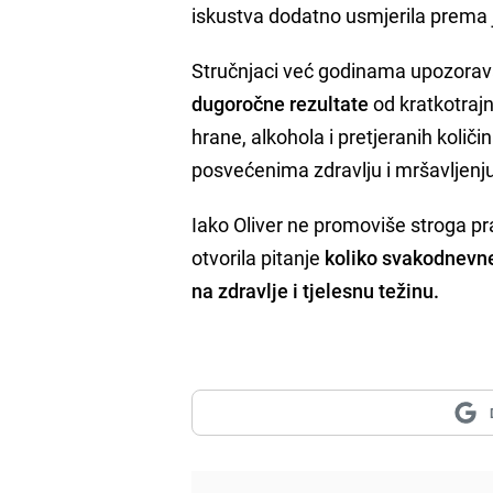
iskustva dodatno usmjerila prema je
Stručnjaci već godinama upozora
dugoročne rezultate
od kratkotrajn
hrane, alkohola i pretjeranih kol
posvećenima zdravlju i mršavljenj
Iako Oliver ne promoviše stroga pra
otvorila pitanje
koliko svakodnevne
na zdravlje i tjelesnu težinu.