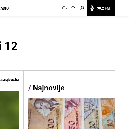
RADIO
90,2 FM
i 12
osarajevo.ba
/
Najnovije