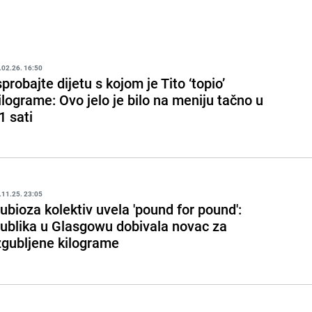
.02.26. 16:50
sprobajte dijetu s kojom je Tito ‘topio’
ilograme: Ovo jelo je bilo na meniju tačno u
1 sati
.11.25. 23:05
ubioza kolektiv uvela 'pound for pound':
ublika u Glasgowu dobivala novac za
zgubljene kilograme