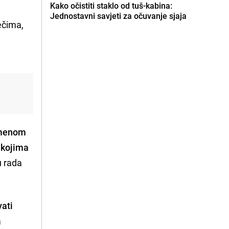
Kako očistiti staklo od tuš-kabina:
Jednostavni savjeti za očuvanje sjaja
ečima,
remenom
s kojima
u rada
vati
a