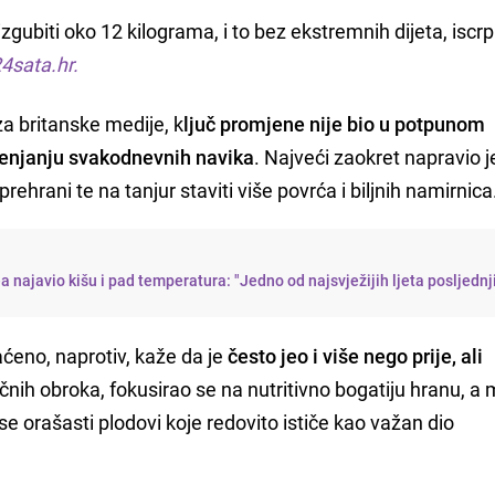
izgubiti oko 12 kilograma, i to bez ekstremnih dijeta, iscrp
4sata.hr.
za britanske medije, k
ljuč promjene nije bio u potpunom
enjanju svakodnevnih navika
. Najveći zaokret napravio 
prehrani te na tanjur staviti više povrća i biljnih namirnica
najavio kišu i pad temperatura: "Jedno od najsvježijih ljeta posljednj
aćeno, naprotiv, kaže da je
često jeo i više nego prije, ali
ičnih obroka, fokusirao se na nutritivno bogatiju hranu, a
 orašasti plodovi koje redovito ističe kao važan dio