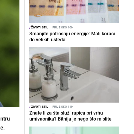
/
ŽIVOT I STIL
I
PRIJE OKO 10H
Smanjite potrošnju energije: Mali koraci
do velikih ušteda
/
ŽIVOT I STIL
I
PRIJE OKO 11H
Znate li za šta služi rupica pri vrhu
entru
umivaonika? Bitnija je nego što mislite
je.