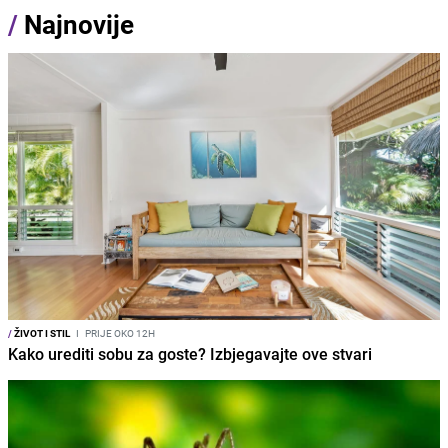
/
Najnovije
/
ŽIVOT I STIL
I
PRIJE OKO 12H
Kako urediti sobu za goste? Izbjegavajte ove stvari