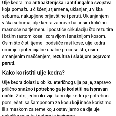
Ulje kedra ima
antibakterijska i antifungalna svojstva
koja pomažu u čišćenju tjemena, uklanjanju viška
sebuma, nakupljene prljavštine i peruti. Uklanjanjem
viška sebuma, ulje kedra zapravo balansira količinu
masnoće na tjemenu i podstiče cirkulaciju što rezultira
i bržim rastom kose i zdravijom i snažnijom kosom.
Osim što čisti tjeme i podstiče rast kose, ulje kedra
umiruje i potencijalne upalne procese što, osim
smanjenim mašćenjem,
rezultira i slabijom pojavom
peruti
.
Kako koristiti ulje kedra?
Ulje kedra dolazi u obliku eteričnog ulja pa je, zapravo
prilično snažno i
potrebno ga je koristiti na ispravan
način
. Zato, jednu ili dvije kapi ulja kedra je potrebno
pomiješati sa šamponom za kosu koji inače koristimo
ili s maskom za teme koju ostavljamo da djeluje
nekoliko minuta i potom je ispiremo.