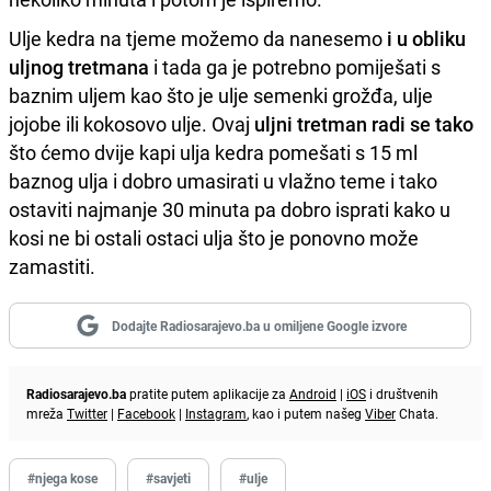
Ulje kedra na tjeme možemo da nanesemo
i u obliku
uljnog tretmana
i tada ga je potrebno pomiješati s
baznim uljem kao što je ulje semenki grožđa, ulje
jojobe ili kokosovo ulje. Ovaj
uljni tretman radi se tako
što ćemo dvije kapi ulja kedra pomešati s 15 ml
baznog ulja i dobro umasirati u vlažno teme i tako
ostaviti najmanje 30 minuta pa dobro isprati kako u
kosi ne bi ostali ostaci ulja što je ponovno može
zamastiti.
Dodajte Radiosarajevo.ba u omiljene Google izvore
Radiosarajevo.ba
pratite putem aplikacije za
Android
|
iOS
i društvenih
mreža
Twitter
|
Facebook
|
Instagram
, kao i putem našeg
Viber
Chata.
#njega kose
#savjeti
#ulje