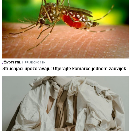
/
ŽIVOT I STIL
I
PRIJE OKO 13H
Stručnjaci upozoravaju: Otjerajte komarce jednom zauvijek