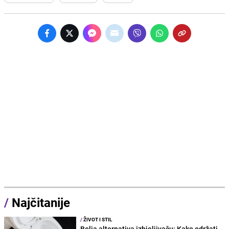
/
Najčitanije
/
ŽIVOT I STIL
Bolja alternativa izbjeljivaču: Kako održati