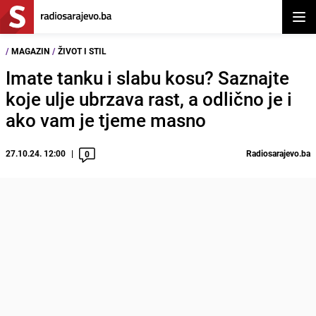
Otvor
/
MAGAZIN
/
ŽIVOT I STIL
Imate tanku i slabu kosu? Saznajte
koje ulje ubrzava rast, a odlično je i
ako vam je tjeme masno
27.10.24. 12:00
Radiosarajevo.ba
0