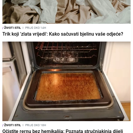
/
ŽIVOT I STIL
I
PRIJE OKO 14H
Trik koji 'zlata vrijedi': Kako sačuvati bjelinu vaše odjeće?
/
ŽIVOT I STIL
I
PRIJE OKO 18H
Očistite rernu bez hemikalija: Poznata stručnjakinja dijeli