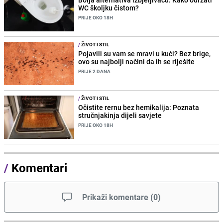
WC školjku čistom?
PRIJE OKO 18H
/
ŽIVOT I STIL
Pojavili su vam se mravi u kući? Bez brige,
ovo su najbolji načini da ih se riješite
PRIJE 2 DANA
/
ŽIVOT I STIL
Očistite rernu bez hemikalija: Poznata
stručnjakinja dijeli savjete
PRIJE OKO 18H
/
Komentari
Prikaži komentare
(
0
)