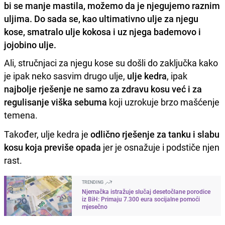
bi se manje mastila, možemo da je njegujemo raznim
uljima. Do sada se, kao ultimativno ulje za njegu
kose, smatralo ulje kokosa i uz njega bademovo i
jojobino ulje.
Ali, stručnjaci za njegu kose su došli do zaključka kako
je ipak neko sasvim drugo ulje,
ulje kedra
, ipak
najbolje rješenje ne samo za zdravu kosu već i za
regulisanje viška sebuma
koji uzrokuje brzo mašćenje
temena.
Također, ulje kedra je
odlično rješenje za tanku i slabu
kosu koja previše opada
jer je osnažuje i podstiče njen
rast.
TRENDING
Njemačka istražuje slučaj desetočlane porodice
iz BiH: Primaju 7.300 eura socijalne pomoći
mjesečno