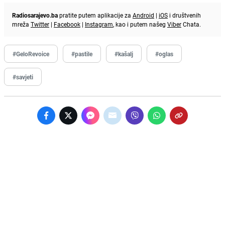
Radiosarajevo.ba
pratite putem aplikacije za
Android
|
iOS
i društvenih
mreža
Twitter
|
Facebook
|
Instagram
, kao i putem našeg
Viber
Chata.
#GeloRevoice
#pastile
#kašalj
#oglas
#savjeti