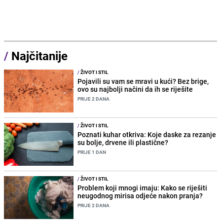
/
Najčitanije
/
ŽIVOT I STIL
Pojavili su vam se mravi u kući? Bez brige,
ovo su najbolji načini da ih se riješite
PRIJE 2 DANA
/
ŽIVOT I STIL
Poznati kuhar otkriva: Koje daske za rezanje
su bolje, drvene ili plastične?
PRIJE 1 DAN
/
ŽIVOT I STIL
Problem koji mnogi imaju: Kako se riješiti
neugodnog mirisa odjeće nakon pranja?
PRIJE 2 DANA