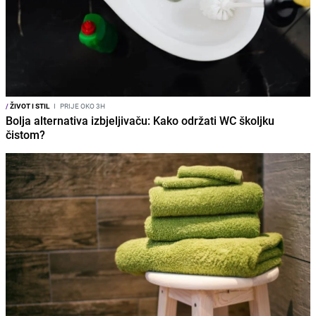
/
ŽIVOT I STIL
I
PRIJE OKO 3H
Bolja alternativa izbjeljivaču: Kako održati WC školjku
čistom?