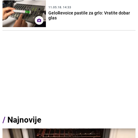
11.05.18. 14:33
GeloRevoice pastile za grlo: Vratite dobar
glas
/
Najnovije