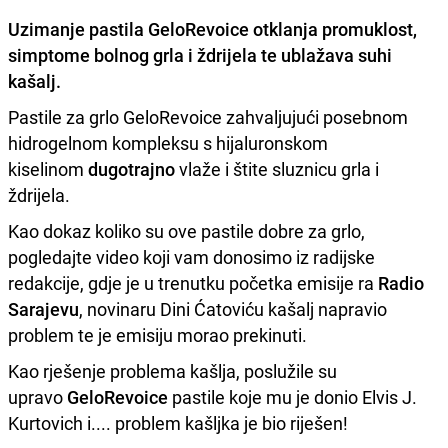
Uzimanje pastila GeloRevoice
otklanja promuklost,
simptome bolnog grla i ždrijela te ublažava suhi
kašalj.
Pastile za grlo GeloRevoice zahvaljujući posebnom
hidrogelnom kompleksu s hijaluronskom
kiselinom
dugotrajno
vlaže i štite sluznicu grla i
ždrijela.
Kao dokaz koliko su ove pastile dobre za grlo,
pogledajte video koji vam donosimo iz radijske
redakcije, gdje je u trenutku početka emisije ra
Radio
Sarajevu
, novinaru Dini Ćatoviću kašalj napravio
problem te je emisiju morao prekinuti.
Kao rješenje problema kašlja, poslužile su
upravo
GeloRevoice
pastile koje mu je donio Elvis J.
Kurtovich i.... problem kašljka je bio riješen!