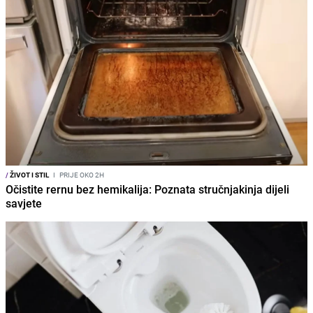
/
ŽIVOT I STIL
I
PRIJE OKO 2H
Očistite rernu bez hemikalija: Poznata stručnjakinja dijeli
savjete