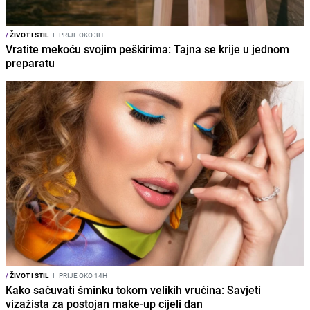
/
ŽIVOT I STIL
I
PRIJE OKO 3H
Vratite mekoću svojim peškirima: Tajna se krije u jednom
preparatu
/
ŽIVOT I STIL
I
PRIJE OKO 14H
Kako sačuvati šminku tokom velikih vrućina: Savjeti
vizažista za postojan make-up cijeli dan