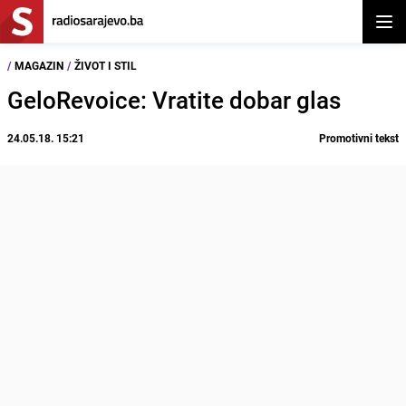
Otvor
/
MAGAZIN
/
ŽIVOT I STIL
GeloRevoice: Vratite dobar glas
24.05.18. 15:21
Promotivni tekst