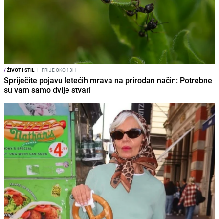
/
ŽIVOT I STIL
I
PRIJE OKO 13H
Spriječite pojavu letećih mrava na prirodan način: Potrebne
su vam samo dvije stvari