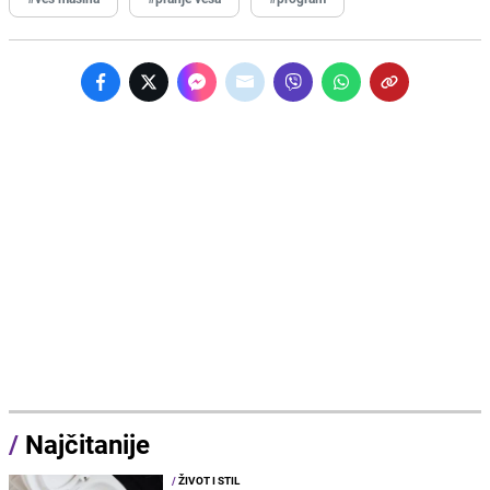
/
Najčitanije
/
ŽIVOT I STIL