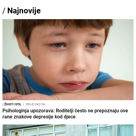
/
Najnovije
/
ŽIVOT I STIL
I
PRIJE OKO 5H
Psihologinja upozorava: Roditelji često ne prepoznaju ove
rane znakove depresije kod djece