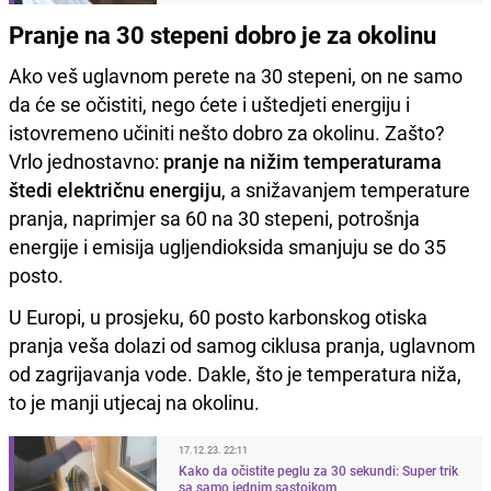
Pranje na 30 stepeni dobro je za okolinu
Ako veš uglavnom perete na 30 stepeni, on ne samo
da će se očistiti, nego ćete i uštedjeti energiju i
istovremeno učiniti nešto dobro za okolinu. Zašto?
Vrlo jednostavno:
pranje na nižim temperaturama
štedi električnu energiju
, a snižavanjem temperature
pranja, naprimjer sa 60 na 30 stepeni, potrošnja
energije i emisija ugljendioksida smanjuju se do 35
posto.
U Europi, u prosjeku, 60 posto karbonskog otiska
pranja veša dolazi od samog ciklusa pranja, uglavnom
od zagrijavanja vode. Dakle, što je temperatura niža,
to je manji utjecaj na okolinu.
17.12.23. 22:11
Kako da očistite peglu za 30 sekundi: Super trik
sa samo jednim sastojkom