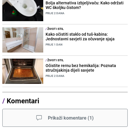
Bolja alternativa izbjeljivaču: Kako održati
WC školjku čistom?
PRIJE 2 DANA
/
ŽIVOT I STIL
Kako očistiti staklo od tuš-kabina:
Jednostavni savjeti za očuvanje sjaja
PRIJE 1 DAN
/
ŽIVOT I STIL
Očistite rernu bez hemikalija: Poznata
stručnjakinja dijeli savjete
PRIJE 2 DANA
/
Komentari
Prikaži komentare
(
1
)