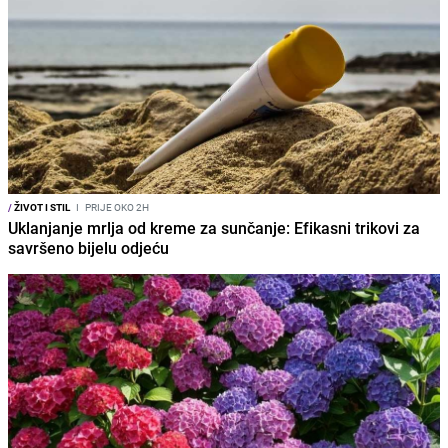
/
ŽIVOT I STIL
I
PRIJE OKO 2H
Uklanjanje mrlja od kreme za sunčanje: Efikasni trikovi za
savršeno bijelu odjeću