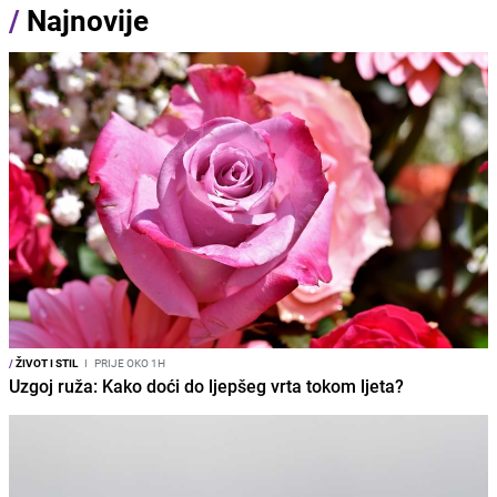
/
Najnovije
/
ŽIVOT I STIL
I
PRIJE OKO 1H
Uzgoj ruža: Kako doći do ljepšeg vrta tokom ljeta?