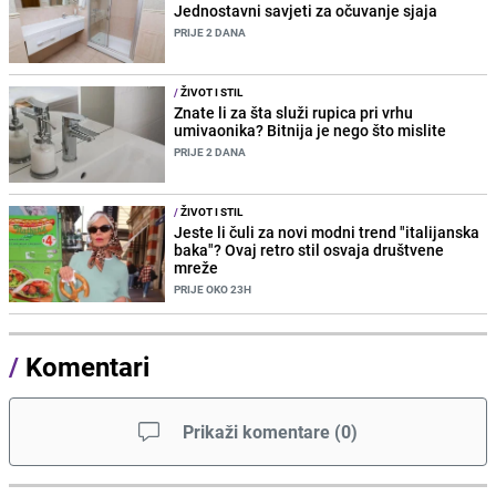
Jednostavni savjeti za očuvanje sjaja
PRIJE 2 DANA
/
ŽIVOT I STIL
Znate li za šta služi rupica pri vrhu
umivaonika? Bitnija je nego što mislite
PRIJE 2 DANA
/
ŽIVOT I STIL
Jeste li čuli za novi modni trend "italijanska
baka"? Ovaj retro stil osvaja društvene
mreže
PRIJE OKO 23H
/
Komentari
Prikaži komentare
(
0
)