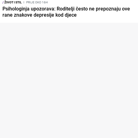
/
ŽIVOT I STIL
I
PRIJE OKO 16H
Psihologinja upozorava: Roditelji često ne prepoznaju ove
rane znakove depresije kod djece