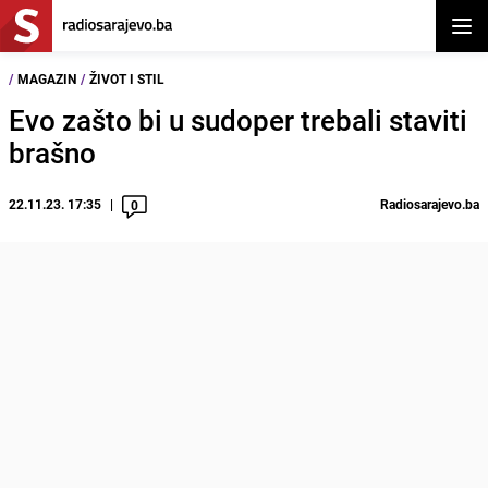
Otvor
/
MAGAZIN
/
ŽIVOT I STIL
Evo zašto bi u sudoper trebali staviti
brašno
22.11.23. 17:35
Radiosarajevo.ba
0