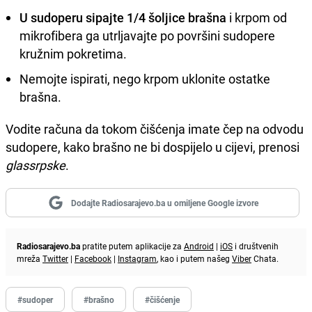
U sudoperu sipajte 1/4 šoljice brašna
i krpom od
mikrofibera ga utrljavajte po površini sudopere
kružnim pokretima.
Nemojte ispirati, nego krpom uklonite ostatke
brašna.
Vodite računa da tokom čišćenja imate čep na odvodu
sudopere, kako brašno ne bi dospijelo u cijevi, prenosi
glassrpske
.
Dodajte Radiosarajevo.ba u omiljene Google izvore
Radiosarajevo.ba
pratite putem aplikacije za
Android
|
iOS
i društvenih
mreža
Twitter
|
Facebook
|
Instagram
, kao i putem našeg
Viber
Chata.
#sudoper
#brašno
#čišćenje