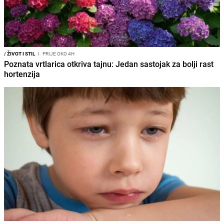
/
ŽIVOT I STIL
I
PRIJE OKO 4H
Poznata vrtlarica otkriva tajnu: Jedan sastojak za bolji rast
hortenzija