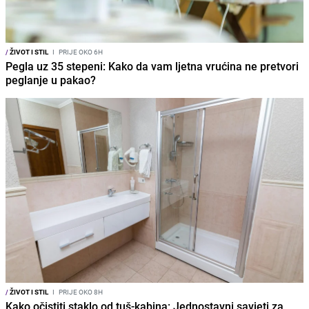
/
ŽIVOT I STIL
I
PRIJE OKO 6H
Pegla uz 35 stepeni: Kako da vam ljetna vrućina ne pretvori
peglanje u pakao?
/
ŽIVOT I STIL
I
PRIJE OKO 8H
Kako očistiti staklo od tuš-kabina: Jednostavni savjeti za