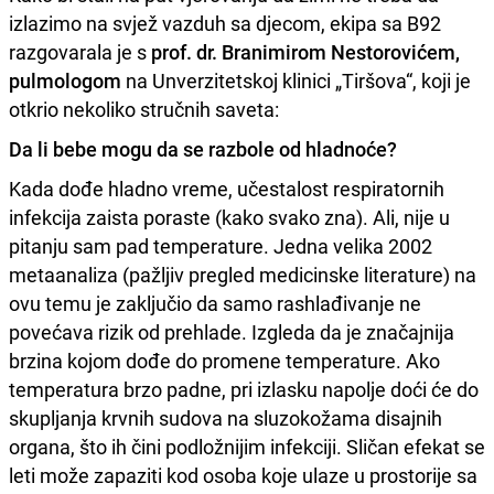
izlazimo na svjež vazduh sa djecom, ekipa sa B92
razgovarala je s
prof. dr. Branimirom Nestorovićem,
pulmologom
na Unverzitetskoj klinici „Tiršova“, koji je
otkrio nekoliko stručnih saveta:
Da li bebe mogu da se razbole od hladnoće?
Kada dođe hladno vreme, učestalost respiratornih
infekcija zaista poraste (kako svako zna). Ali, nije u
pitanju sam pad temperature. Jedna velika 2002
metaanaliza (pažljiv pregled medicinske literature) na
ovu temu je zaključio da samo rashlađivanje ne
povećava rizik od prehlade. Izgleda da je značajnija
brzina kojom dođe do promene temperature. Ako
temperatura brzo padne, pri izlasku napolje doći će do
skupljanja krvnih sudova na sluzokožama disajnih
organa, što ih čini podložnijim infekciji. Sličan efekat se
leti može zapaziti kod osoba koje ulaze u prostorije sa