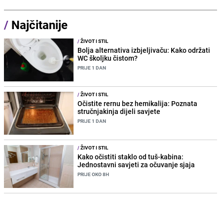
/
Najčitanije
/
ŽIVOT I STIL
Bolja alternativa izbjeljivaču: Kako održati
WC školjku čistom?
PRIJE 1 DAN
/
ŽIVOT I STIL
Očistite rernu bez hemikalija: Poznata
stručnjakinja dijeli savjete
PRIJE 1 DAN
/
ŽIVOT I STIL
Kako očistiti staklo od tuš-kabina:
Jednostavni savjeti za očuvanje sjaja
PRIJE OKO 8H