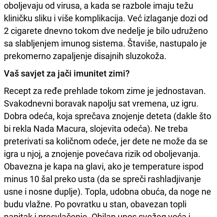
oboljevaju od virusa, a kada se razbole imaju težu
kliničku sliku i više komplikacija. Već izlaganje dozi od
2 cigarete dnevno tokom dve nedelje je bilo udruženo
sa slabljenjem imunog sistema. Štaviše, nastupalo je
prekomerno zapaljenje disajnih sluzokoža.
Vaš savjet za jači imunitet zimi?
Recept za ređe prehlade tokom zime je jednostavan.
Svakodnevni boravak napolju sat vremena, uz igru.
Dobra odeća, koja sprečava znojenje deteta (dakle što
bi rekla Nada Macura, slojevita odeća). Ne treba
preterivati sa količnom odeće, jer dete ne može da se
igra u njoj, a znojenje povećava rizik od oboljevanja.
Obavezna je kapa na glavi, ako je temperature ispod
minus 10 šal preko usta (da se spreči rashladjivanje
usne i nosne duplje). Topla, udobna obuća, da noge ne
budu vlažne. Po povratku u stan, obavezan topli
napitak i presvlačenje. Obilan unos svežeg voća i