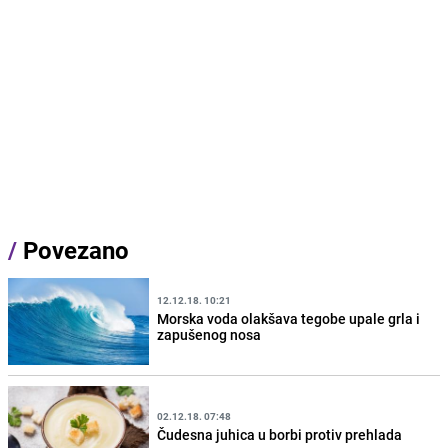
/
Povezano
12.12.18. 10:21
Morska voda olakšava tegobe upale grla i
zapušenog nosa
02.12.18. 07:48
Čudesna juhica u borbi protiv prehlada