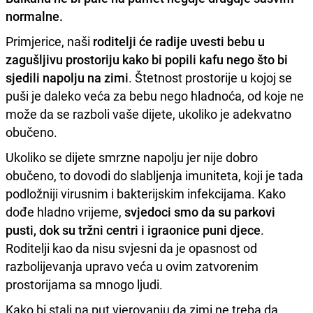
normalne.
Primjerice, naši
roditelji će radije uvesti bebu u
zagušljivu prostoriju kako bi popili kafu nego što bi
sjedili napolju na zimi
. Štetnost prostorije u kojoj se
puši je daleko veća za bebu nego hladnoća, od koje ne
može da se razboli vaše dijete, ukoliko je adekvatno
obučeno.
Ukoliko se dijete smrzne napolju jer nije dobro
obučeno, to dovodi do slabljenja imuniteta, koji je tada
podložniji virusnim i bakterijskim infekcijama. Kako
dođe hladno vrijeme,
svjedoci smo da su parkovi
pusti, dok su tržni centri i igraonice puni djece
.
Roditelji kao da nisu svjesni da je opasnost od
razbolijevanja upravo veća u ovim zatvorenim
prostorijama sa mnogo ljudi.
Kako bi stali na put vjerovanju da zimi ne treba da