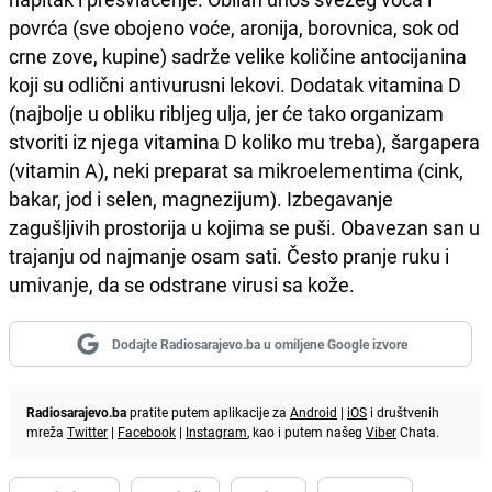
povrća (sve obojeno voće, aronija, borovnica, sok od
crne zove, kupine) sadrže velike količine antocijanina
koji su odlični antivurusni lekovi. Dodatak vitamina D
(najbolje u obliku ribljeg ulja, jer će tako organizam
stvoriti iz njega vitamina D koliko mu treba), šargapera
(vitamin A), neki preparat sa mikroelementima (cink,
bakar, jod i selen, magnezijum). Izbegavanje
zagušljivih prostorija u kojima se puši. Obavezan san u
trajanju od najmanje osam sati. Često pranje ruku i
umivanje, da se odstrane virusi sa kože.
Dodajte Radiosarajevo.ba u omiljene Google izvore
Radiosarajevo.ba
pratite putem aplikacije za
Android
|
iOS
i društvenih
mreža
Twitter
|
Facebook
|
Instagram
, kao i putem našeg
Viber
Chata.