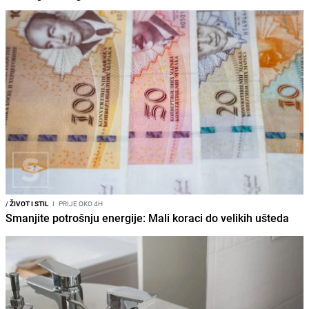
/
ŽIVOT I STIL
I
PRIJE OKO 4H
Smanjite potrošnju energije: Mali koraci do velikih ušteda