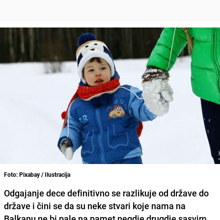
Foto: Pixabay / Ilustracija
Odgajanje dece definitivno se razlikuje od države do
države i čini se da su neke stvari koje nama na
Balkanu ne bi pale na pamet negdje drugdje sasvim