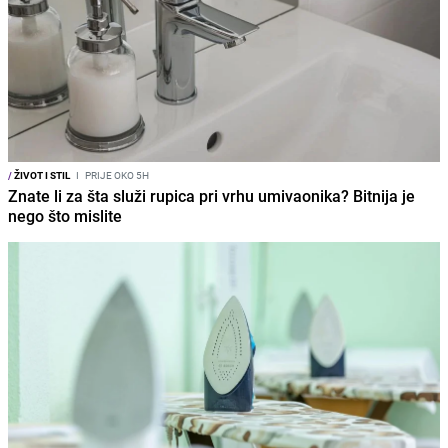
/
ŽIVOT I STIL
I
PRIJE OKO 5H
Znate li za šta služi rupica pri vrhu umivaonika? Bitnija je
nego što mislite