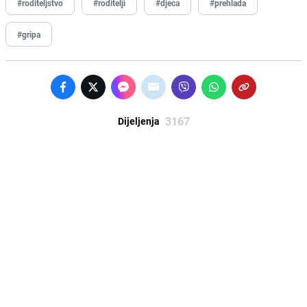
#roditeljstvo
#roditelji
#djeca
#prehlada
#gripa
3167
Dijeljenja