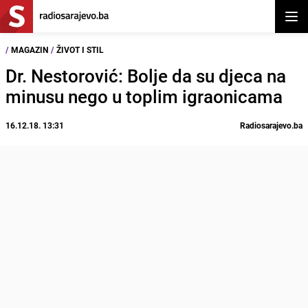
Otvor
/
MAGAZIN
/
ŽIVOT I STIL
Dr. Nestorović: Bolje da su djeca na
minusu nego u toplim igraonicama
16.12.18. 13:31
Radiosarajevo.ba