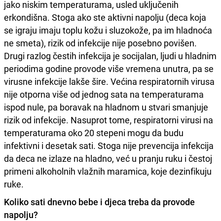
jako niskim temperaturama, usled uključenih
erkondišna. Stoga ako ste aktivni napolju (deca koja
se igraju imaju toplu kožu i sluzokože, pa im hladnoća
ne smeta), rizik od infekcije nije posebno povišen.
Drugi razlog čestih infekcija je socijalan, ljudi u hladnim
periodima godine provode više vremena unutra, pa se
virusne infekcije lakše šire. Većina respiratornih virusa
nije otporna više od jednog sata na temperaturama
ispod nule, pa boravak na hladnom u stvari smanjuje
rizik od infekcije. Nasuprot tome, respiratorni virusi na
temperaturama oko 20 stepeni mogu da budu
infektivni i desetak sati. Stoga nije prevencija infekcija
da deca ne izlaze na hladno, već u pranju ruku i čestoj
primeni alkoholnih vlažnih maramica, koje dezinfikuju
ruke.
Koliko sati dnevno bebe i djeca treba da provode
napolju?