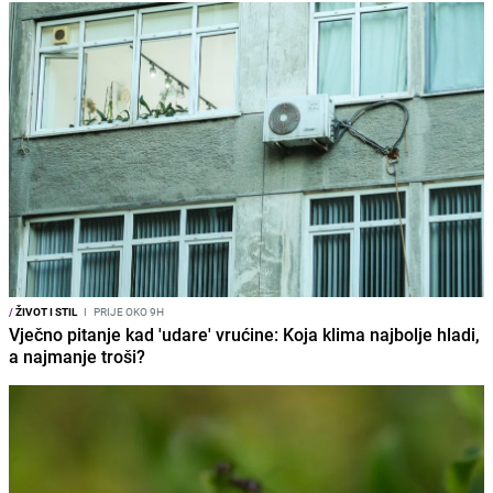
/
ŽIVOT I STIL
I
PRIJE OKO 9H
Vječno pitanje kad 'udare' vrućine: Koja klima najbolje hladi,
a najmanje troši?