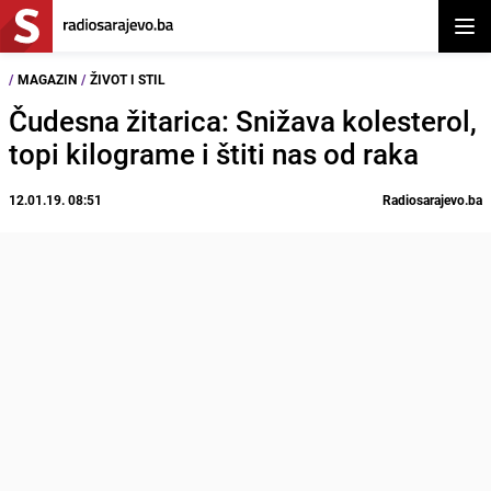
Otvor
/
MAGAZIN
/
ŽIVOT I STIL
Čudesna žitarica: Snižava kolesterol,
topi kilograme i štiti nas od raka
12.01.19. 08:51
Radiosarajevo.ba