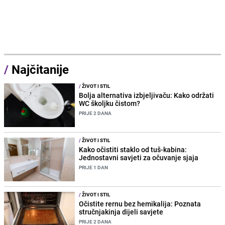
/
Najčitanije
/
ŽIVOT I STIL
Bolja alternativa izbjeljivaču: Kako održati
WC školjku čistom?
PRIJE 2 DANA
/
ŽIVOT I STIL
Kako očistiti staklo od tuš-kabina:
Jednostavni savjeti za očuvanje sjaja
PRIJE 1 DAN
/
ŽIVOT I STIL
Očistite rernu bez hemikalija: Poznata
stručnjakinja dijeli savjete
PRIJE 2 DANA