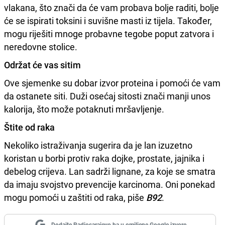
vlakana, što znači da će vam probava bolje raditi, bolje
će se ispirati toksini i suvišne masti iz tijela. Također,
mogu riješiti mnoge probavne tegobe poput zatvora i
neredovne stolice.
Održat će vas sitim
Ove sjemenke su dobar izvor proteina i pomoći će vam
da ostanete siti. Duži osećaj sitosti znači manji unos
kalorija, što može potaknuti mršavljenje.
Štite od raka
Nekoliko istraživanja sugerira da je lan izuzetno
koristan u borbi protiv raka dojke, prostate, jajnika i
debelog crijeva. Lan sadrži lignane, za koje se smatra
da imaju svojstvo prevencije karcinoma. Oni ponekad
mogu pomoći u zaštiti od raka, piše
B92
.
Dodajte Radiosarajevo.ba u omiljene Google izvore