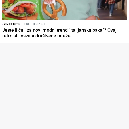
/
ŽIVOT I STIL
I
PRIJE OKO 15H
Jeste li čuli za novi modni trend "italijanska baka"? Ovaj
retro stil osvaja društvene mreže