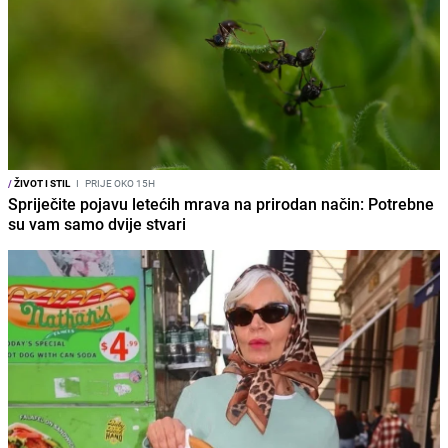
/
ŽIVOT I STIL
I
PRIJE OKO 15H
Spriječite pojavu letećih mrava na prirodan način: Potrebne
su vam samo dvije stvari