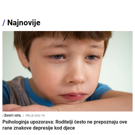
/
Najnovije
/
ŽIVOT I STIL
I
PRIJE OKO 7H
Psihologinja upozorava: Roditelji često ne prepoznaju ove
rane znakove depresije kod djece