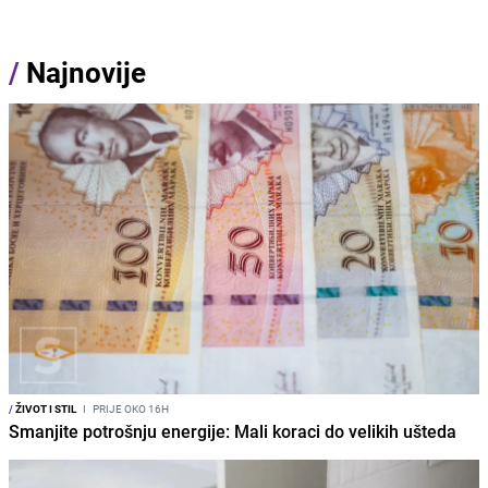
/
Najnovije
/
ŽIVOT I STIL
I
PRIJE OKO 16H
Smanjite potrošnju energije: Mali koraci do velikih ušteda