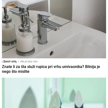
/
ŽIVOT I STIL
I
PRIJE OKO 18H
Znate li za šta služi rupica pri vrhu umivaonika? Bitnija je
nego što mislite