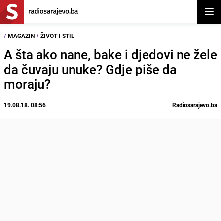
Otvor
/
MAGAZIN
/
ŽIVOT I STIL
A šta ako nane, bake i djedovi ne žele
da čuvaju unuke? Gdje piše da
moraju?
19.08.18. 08:56
Radiosarajevo.ba