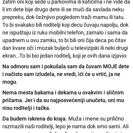
zatim oni koji sede u parkovima ili kafićima i ne vide da
li im dete bije drugo dete ili se muči da savlada neku
prepreku, dok čežnjivo pogledom traži mamu ili tatu.
To bi svakako bili roditelji koji decu čuvaju napolju, dok
ne ispuštaju iz ruku mobilni telefon, zamalo i sama da
upadnem u ovu zamku, to bi bili oni čija deca po čitav
dan kvare oči i mozak buljeći u televizijski ili neki drugi
ekran…To bi bio jedan roditelj, koji je ovih dana izjavio:
Na odmoru sam i pokušala sam da čuvam MOJE dete
i načisto sam izludela, ne vredi, ići će u vrtić, ja ne
mogu.
Nema mesta bakama i dekama u ovakvim i sličnim
pričama. Jer i da su najposvećeniji unučetu, oni mu
nisu roditelji i tačka.
Da budem iskrena do kraja.
Muža i mene su prilično
razmazili naši roditelji, lepo je nama dok smo sami. Ali