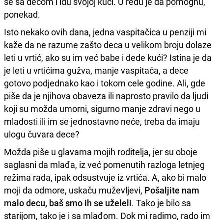
se sa decom i idu svojoj kući. U redu je da pomognu,
ponekad.
Isto nekako ovih dana, jedna vaspitačica u penziji mi
kaže da ne razume zašto deca u velikom broju dolaze
leti u vrtić, ako su im već babe i dede kući? Istina je da
je leti u vrtićima gužva, manje vaspitača, a dece
gotovo podjednako kao i tokom cele godine. Ali, gde
piše da je njihova obaveza ili naprosto pravilo da ljudi
koji su možda umorni, sigurno manje zdravi nego u
mladosti ili im se jednostavno neće, treba da imaju
ulogu čuvara dece?
Možda piše u glavama mojih roditelja, jer su oboje
saglasni da mlađa, iz već pomenutih razloga letnjeg
režima rada, ipak odsustvuje iz vrtića. A, ako bi malo
moji da odmore, uskaču muževljevi,
Pošaljite nam
malo decu, baš smo ih se uželeli
. Tako je bilo sa
starijom, tako je i sa mlađom. Dok mi radimo, rado im