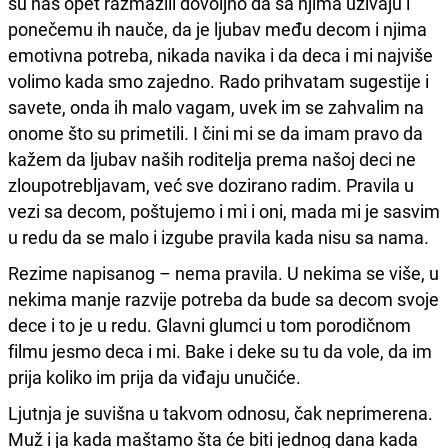
su nas opet razmazili dovoljno da sa njima uživaju i
ponečemu ih nauče, da je ljubav među decom i njima
emotivna potreba, nikada navika i da deca i mi najviše
volimo kada smo zajedno. Rado prihvatam sugestije i
savete, onda ih malo vagam, uvek im se zahvalim na
onome što su primetili. I čini mi se da imam pravo da
kažem da ljubav naših roditelja prema našoj deci ne
zloupotrebljavam, već sve dozirano radim. Pravila u
vezi sa decom, poštujemo i mi i oni, mada mi je sasvim
u redu da se malo i izgube pravila kada nisu sa nama.
Rezime napisanog – nema pravila. U nekima se više, u
nekima manje razvije potreba da bude sa decom svoje
dece i to je u redu. Glavni glumci u tom porodičnom
filmu jesmo deca i mi. Bake i deke su tu da vole, da im
prija koliko im prija da viđaju unučiće.
Ljutnja je suvišna u takvom odnosu, čak neprimerena.
Muž i ja kada maštamo šta će biti jednog dana kada