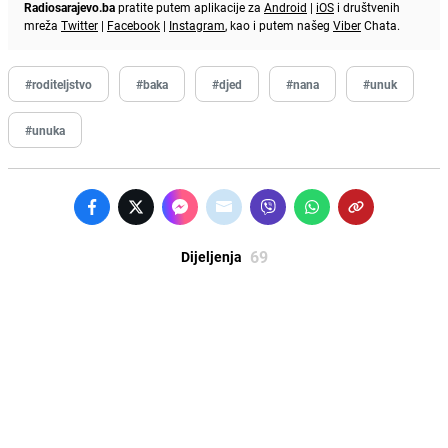
Radiosarajevo.ba
pratite putem aplikacije za
Android
|
iOS
i društvenih
mreža
Twitter
|
Facebook
|
Instagram
, kao i putem našeg
Viber
Chata.
#roditeljstvo
#baka
#djed
#nana
#unuk
#unuka
69
Dijeljenja