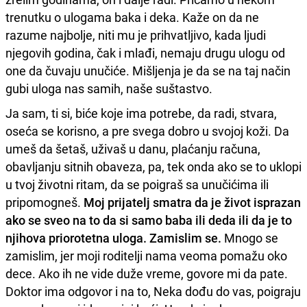
trenutku o ulogama baka i deka. Kaže on da ne
razume najbolje, niti mu je prihvatljivo, kada ljudi
njegovih godina, čak i mlađi, nemaju drugu ulogu od
one da čuvaju unučiće. Mišljenja je da se na taj način
gubi uloga nas samih, naše suštastvo.
Ja sam, ti si, biće koje ima potrebe, da radi, stvara,
oseća se korisno, a pre svega dobro u svojoj koži. Da
umeš da šetaš, uživaš u danu, plaćanju računa,
obavljanju sitnih obaveza, pa, tek onda ako se to uklopi
u tvoj životni ritam, da se poigraš sa unučićima ili
pripomogneš.
Moj prijatelj smatra da je život isprazan
ako se sveo na to da si samo baba ili deda ili da je to
njihova priorotetna uloga. Zamislim se.
Mnogo se
zamislim, jer moji roditelji nama veoma pomažu oko
dece. Ako ih ne vide duže vreme, govore mi da pate.
Doktor ima odgovor i na to, Neka dođu do vas, poigraju