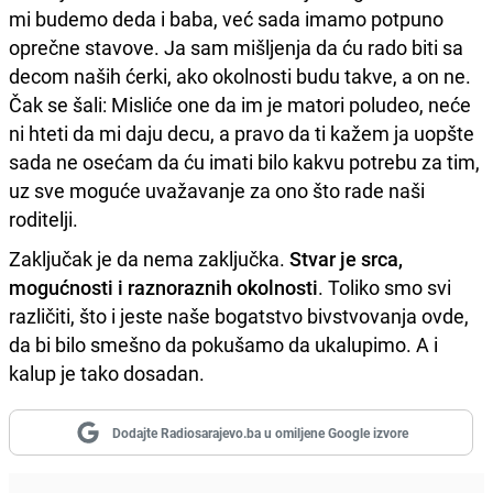
mi budemo deda i baba, već sada imamo potpuno
oprečne stavove. Ja sam mišljenja da ću rado biti sa
decom naših ćerki, ako okolnosti budu takve, a on ne.
Čak se šali: Misliće one da im je matori poludeo, neće
ni hteti da mi daju decu, a pravo da ti kažem ja uopšte
sada ne osećam da ću imati bilo kakvu potrebu za tim,
uz sve moguće uvažavanje za ono što rade naši
roditelji.
Zaključak je da nema zaključka.
Stvar je srca,
mogućnosti i raznoraznih okolnosti
. Toliko smo svi
različiti, što i jeste naše bogatstvo bivstvovanja ovde,
da bi bilo smešno da pokušamo da ukalupimo. A i
kalup je tako dosadan.
Dodajte Radiosarajevo.ba u omiljene Google izvore