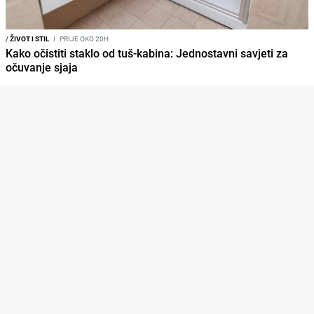
/
ŽIVOT I STIL
I
PRIJE OKO 20H
Kako očistiti staklo od tuš-kabina: Jednostavni savjeti za
očuvanje sjaja