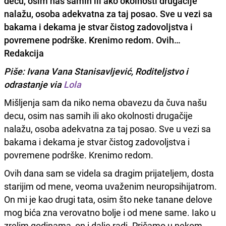
decu, osim nas samih ili ako okolnosti drugačije
nalažu, osoba adekvatna za taj posao. Sve u vezi sa
bakama i dekama je stvar čistog zadovoljstva i
povremene podrške. Krenimo redom. Ovih…
Redakcija
Piše: Ivana Vana Stanisavljević, Roditeljstvo i
odrastanje via
Lola
Mišljenja sam da niko nema obavezu da čuva našu
decu, osim nas samih ili ako okolnosti drugačije
nalažu, osoba adekvatna za taj posao. Sve u vezi sa
bakama i dekama je stvar čistog zadovoljstva i
povremene podrške. Krenimo redom.
Ovih dana sam se videla sa dragim prijateljem, dosta
starijim od mene, veoma uvaženim neuropsihijatrom.
On mi je kao drugi tata, osim što neke tanane delove
mog bića zna verovatno bolje i od mene same. Iako u
zrelim godinama, on i dalje radi. Pričamo u nekom