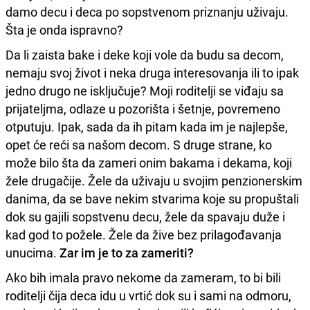
damo decu i deca po sopstvenom priznanju uživaju.
Šta je onda ispravno?
Da li zaista bake i deke koji vole da budu sa decom,
nemaju svoj život i neka druga interesovanja ili to ipak
jedno drugo ne isključuje? Moji roditelji se viđaju sa
prijateljma, odlaze u pozorišta i šetnje, povremeno
otputuju. Ipak, sada da ih pitam kada im je najlepše,
opet će reći sa našom decom. S druge strane, ko
može bilo šta da zameri onim bakama i dekama, koji
žele drugačije. Žele da uživaju u svojim penzionerskim
danima, da se bave nekim stvarima koje su propuštali
dok su gajili sopstvenu decu, žele da spavaju duže i
kad god to požele. Žele da žive bez prilagođavanja
unucima.
Zar im je to za zameriti?
Ako bih imala pravo nekome da zameram, to bi bili
roditelji čija deca idu u vrtić dok su i sami na odmoru,