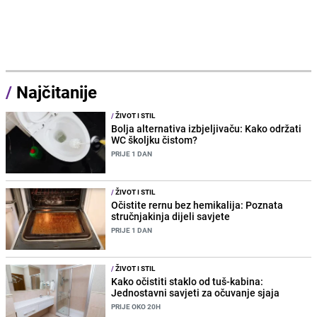
/
Najčitanije
/
ŽIVOT I STIL
Bolja alternativa izbjeljivaču: Kako održati
WC školjku čistom?
PRIJE 1 DAN
/
ŽIVOT I STIL
Očistite rernu bez hemikalija: Poznata
stručnjakinja dijeli savjete
PRIJE 1 DAN
/
ŽIVOT I STIL
Kako očistiti staklo od tuš-kabina:
Jednostavni savjeti za očuvanje sjaja
PRIJE OKO 20H