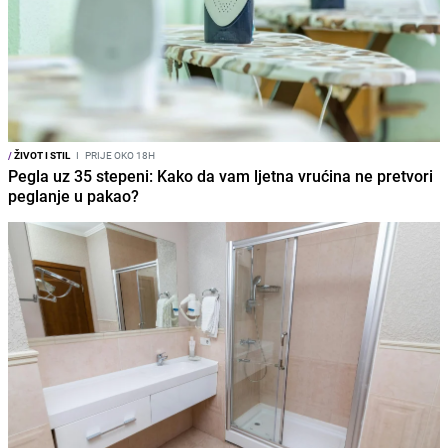
/
ŽIVOT I STIL
I
PRIJE OKO 18H
Pegla uz 35 stepeni: Kako da vam ljetna vrućina ne pretvori
peglanje u pakao?