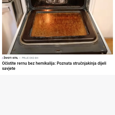
/
ŽIVOT I STIL
I
PRIJE OKO 8H
Očistite rernu bez hemikalija: Poznata stručnjakinja dijeli
savjete