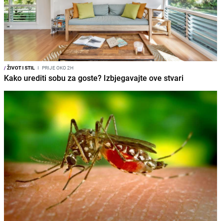
/
ŽIVOT I STIL
I
PRIJE OKO 2H
Kako urediti sobu za goste? Izbjegavajte ove stvari