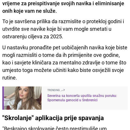
vrijeme za preispitivanje svojih navika i eliminisanje
onih koje vam ne služe.
To je savršena prilika da razmislite o protekloj godini i
utvrdite sve navike koje bi vam mogle smetati u
ostvarenju ciljeva za 2025.
U nastavku pronađite pet uobičajenih navika koje biste
mogli razmisliti o tome da ih primijenite ove godine,
kao i savjete kliničara za mentalno zdravlje o tome što
umjesto toga možete učiniti kako biste osvježili svoje
rutine.
TRENDING
Severina sa koncerta uputila snažnu poruku:
Spomenula genocid u Srebrenici
"Skrolanje" aplikacija prije spavanja
"Beskrajno skrolovanje često prestimuliše um,