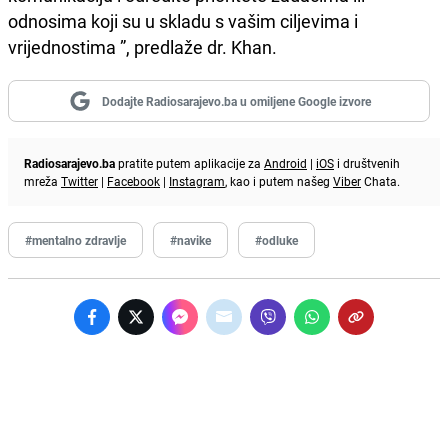
odnosima koji su u skladu s vašim ciljevima i
vrijednostima ”, predlaže dr. Khan.
Dodajte Radiosarajevo.ba u omiljene Google izvore
Radiosarajevo.ba
pratite putem aplikacije za
Android
|
iOS
i društvenih
mreža
Twitter
|
Facebook
|
Instagram
, kao i putem našeg
Viber
Chata.
#mentalno zdravlje
#navike
#odluke