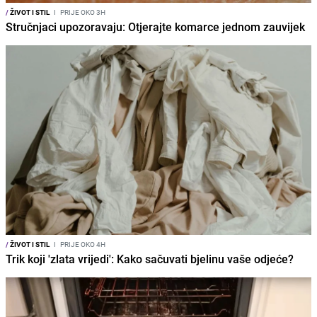
/
ŽIVOT I STIL
I
PRIJE OKO 3H
Stručnjaci upozoravaju: Otjerajte komarce jednom zauvijek
/
ŽIVOT I STIL
I
PRIJE OKO 4H
Trik koji 'zlata vrijedi': Kako sačuvati bjelinu vaše odjeće?