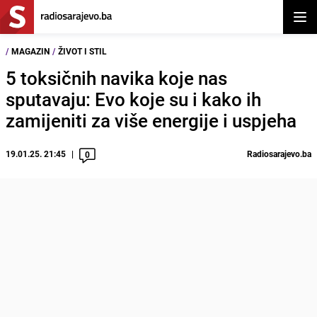
Otvor
/
MAGAZIN
/
ŽIVOT I STIL
5 toksičnih navika koje nas
sputavaju: Evo koje su i kako ih
zamijeniti za više energije i uspjeha
19.01.25. 21:45
Radiosarajevo.ba
0