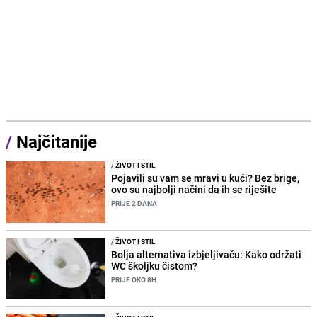
/
Najčitanije
/
ŽIVOT I STIL
Pojavili su vam se mravi u kući? Bez brige,
ovo su najbolji načini da ih se riješite
PRIJE 2 DANA
/
ŽIVOT I STIL
Bolja alternativa izbjeljivaču: Kako održati
WC školjku čistom?
PRIJE OKO 8H