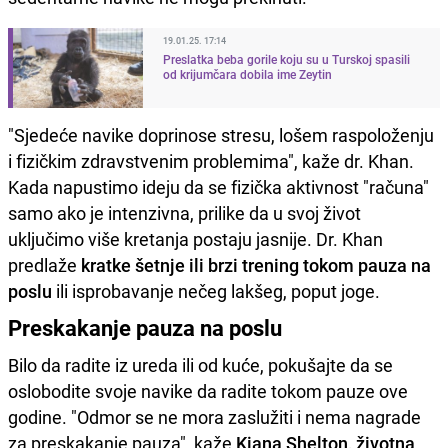
19.01.25. 17:14
Preslatka beba gorile koju su u Turskoj spasili
od krijumčara dobila ime Zeytin
"Sjedeće navike doprinose stresu, lošem raspoloženju
i fizičkim zdravstvenim problemima", kaže dr. Khan.
Kada napustimo ideju da se fizička aktivnost "računa"
samo ako je intenzivna, prilike da u svoj život
uključimo više kretanja postaju jasnije. Dr. Khan
predlaže
kratke šetnje ili brzi trening tokom pauza na
poslu
ili isprobavanje nečeg lakšeg, poput joge.
Preskakanje pauza na poslu
Bilo da radite iz ureda ili od kuće, pokušajte da se
oslobodite svoje navike da radite tokom pauze ove
godine. "Odmor se ne mora zaslužiti i nema nagrade
za preskakanje pauza", kaže
Kiana Shelton, životna