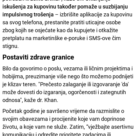
iskušenja za kupovinu također pomaže u suzbijanju
impulsivnog trošenja
– izbrišite aplikacije za kupovinu
sa svog telefona, prestanite pratiti uticajne osobe
zbog kojih se osjećate kao da kupujete i otkažite
pretplatu na marketinške e-poruke i SMS-ove čim
stignu.
Postaviti zdrave granice
Bilo da govorimo o poslu, vezama ili ličnim projektima i
hobijima, preuzimanje više nego što možemo podnijeti
je klizav teren. "Prečesto zalaganje ili izgovaranje 'da'
može dovesti do izgaranja, ogorčenosti i zategnutih
odnosa", kaže dr. Khan.
Početak godine je savršeno vrijeme da razmislite o
svojim obavezama i procijenite koje vam doprinose
životu, a koje vam ne služe. Zatim, “vježbajte asertivnu
komunikaciju i odredite prioritete zadacima ili