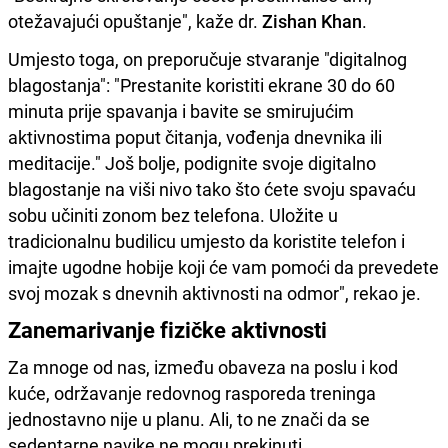
otežavajući opuštanje", kaže dr.
Zishan Khan
.
Umjesto toga, on preporučuje stvaranje "digitalnog
blagostanja": "Prestanite koristiti ekrane 30 do 60
minuta prije spavanja i bavite se smirujućim
aktivnostima poput čitanja, vođenja dnevnika ili
meditacije." Još bolje, podignite svoje digitalno
blagostanje na viši nivo tako što ćete svoju spavaću
sobu učiniti zonom bez telefona. Uložite u
tradicionalnu budilicu umjesto da koristite telefon i
imajte ugodne hobije koji će vam pomoći da prevedete
svoj mozak s dnevnih aktivnosti na odmor", rekao je.
Zanemarivanje fizičke aktivnosti
Za mnoge od nas, između obaveza na poslu i kod
kuće, održavanje redovnog rasporeda treninga
jednostavno nije u planu. Ali, to ne znači da se
sedentarne navike ne mogu prekinuti.