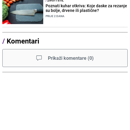
/
ŽIVOT I STIL
Poznati kuhar otkriva: Koje daske za rezanje
su bolje, drvene ili plastične?
PRIJE 2 DANA
/
Komentari
Prikaži komentare
(
0
)