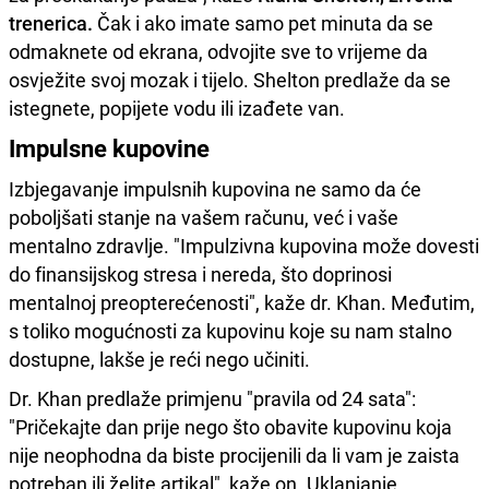
trenerica.
Čak i ako imate samo pet minuta da se
odmaknete od ekrana, odvojite sve to vrijeme da
osvježite svoj mozak i tijelo. Shelton predlaže da se
istegnete, popijete vodu ili izađete van.
Impulsne kupovine
Izbjegavanje impulsnih kupovina ne samo da će
poboljšati stanje na vašem računu, već i vaše
mentalno zdravlje. "Impulzivna kupovina može dovesti
do finansijskog stresa i nereda, što doprinosi
mentalnoj preopterećenosti", kaže dr. Khan. Međutim,
s toliko mogućnosti za kupovinu koje su nam stalno
dostupne, lakše je reći nego učiniti.
Dr. Khan predlaže primjenu "pravila od 24 sata":
"Pričekajte dan prije nego što obavite kupovinu koja
nije neophodna da biste procijenili da li vam je zaista
potreban ili želite artikal", kaže on. Uklanjanje