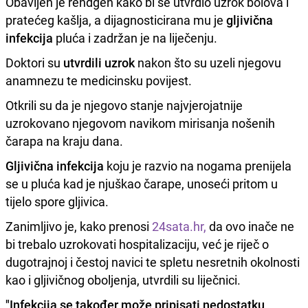
Obavljen je rendgen kako bi se utvrdio uzrok bolova i
pratećeg kašlja, a dijagnosticirana mu je
gljivična
infekcija
pluća i zadržan je na liječenju.
Doktori su
utvrdili uzrok
nakon što su uzeli njegovu
anamnezu te medicinsku povijest.
Otkrili su da je njegovo stanje najvjerojatnije
uzrokovano njegovom navikom mirisanja nošenih
čarapa na kraju dana.
Gljivična infekcija
koju je razvio na nogama prenijela
se u pluća kad je njuškao čarape, unoseći pritom u
tijelo spore gljivica.
Zanimljivo je, kako prenosi
24sata.hr,
da ovo inače ne
bi trebalo uzrokovati hospitalizaciju, već je riječ o
dugotrajnoj i čestoj navici te spletu nesretnih okolnosti
kao i gljivičnog oboljenja, utvrdili su liječnici.
"Infekcija se također može pripisati nedostatku