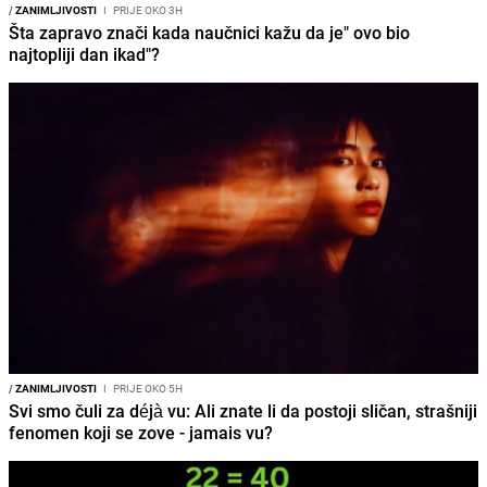
/
ZANIMLJIVOSTI
I
PRIJE OKO 3H
Šta zapravo znači kada naučnici kažu da je" ovo bio
najtopliji dan ikad"?
/
ZANIMLJIVOSTI
I
PRIJE OKO 5H
Svi smo čuli za déjà vu: Ali znate li da postoji sličan, strašniji
fenomen koji se zove - jamais vu?