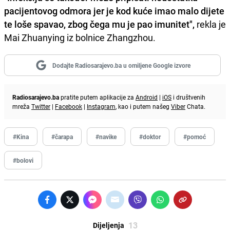
pacijentovog odmora jer je kod kuće imao malo dijete
te loše spavao, zbog čega mu je pao imunitet",
rekla je
Mai Zhuanying iz bolnice Zhangzhou.
Dodajte Radiosarajevo.ba u omiljene Google izvore
Radiosarajevo.ba
pratite putem aplikacije za
Android
|
iOS
i društvenih
mreža
Twitter
|
Facebook
|
Instagram
, kao i putem našeg
Viber
Chata.
#Kina
#čarapa
#navike
#doktor
#pomoć
#bolovi
13
Dijeljenja