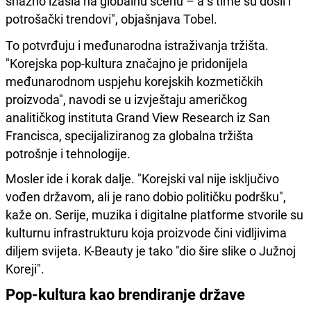
snažno izašla na globalnu scenu – a s time su došli i
potrošački trendovi", objašnjava Tobel.
To potvrđuju i međunarodna istraživanja tržišta.
"Korejska pop-kultura značajno je pridonijela
međunarodnom uspjehu korejskih kozmetičkih
proizvoda", navodi se u izvještaju američkog
analitičkog instituta Grand View Research iz San
Francisca, specijaliziranog za globalna tržišta
potrošnje i tehnologije.
Mosler ide i korak dalje. "Korejski val nije isključivo
vođen državom, ali je rano dobio političku podršku",
kaže on. Serije, muzika i digitalne platforme stvorile su
kulturnu infrastrukturu koja proizvode čini vidljivima
diljem svijeta. K-Beauty je tako "dio šire slike o Južnoj
Koreji".
Pop-kultura kao brendiranje države