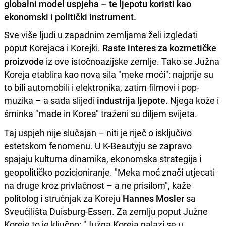
globalni model uspjeha – te ljepotu koristi kao
ekonomski i politički instrument.
Sve više ljudi u zapadnim zemljama želi izgledati
poput Korejaca i Korejki.
Raste interes za kozmetičke
proizvode
iz ove istočnoazijske zemlje. Tako se Južna
Koreja etablira kao nova sila "meke moći": najprije su
to bili automobili i elektronika, zatim filmovi i pop-
muzika – a sada slijedi
industrija ljepote
. Njega kože i
šminka "made in Korea" traženi su diljem svijeta.
Taj uspjeh nije slučajan – niti je riječ o isključivo
estetskom fenomenu. U K-Beautyju se zapravo
spajaju kulturna dinamika, ekonomska strategija i
geopolitičko pozicioniranje. "Meka moć znači utjecati
na druge kroz privlačnost – a ne prisilom", kaže
politolog i stručnjak za Koreju
Hannes Mosler
sa
Sveučilišta Duisburg-Essen. Za zemlju poput Južne
Koreje to je ključno: "Južna Koreja nalazi se u