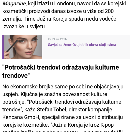
Magazine
, koji izlazi u Londonu, navodi da se korejski
kozmetički proizvodi danas izvoze u više od 200
zemalja. Time Južna Koreja spada među vodeće
izvoznike u svijetu.
25.09.24. 22:06
Savjet za žene: Ovaj oblik obrva stoji svima
"Potrošački trendovi odražavaju kulturne
trendove"
No ekonomske brojke same po sebi ne objašnjavaju
uspjeh. Ključna je snažna povezanost kulture i
potrošnje. "Potrošački trendovi odražavaju kulturne
trendov", kaže
Stefan Tobel
, direktor kompanije
Kencana GmbH, specijalizirane za uvoz i distribuciju
korejske kozmetike. "Južna Koreja je kroz K-pop