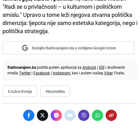
"Radi se o privlačnosti – u kulturnom i političkom
smislu." Upravo u tome leži njegova stvarna politička
dimenzija: ljepota nije samo estetska kategorija, nego i
politička strategija.
Dodajte Radiosarajevo.ba u omiljene Google izvore
Radiosarajevo.ba
pratite putem aplikacije za
Android
|
iOS
i društvenih
mreža
Twitter
|
Facebook
|
Instagram
, kao i putem našeg
Viber
Chata.
#Južna Koreja
#kozmetika