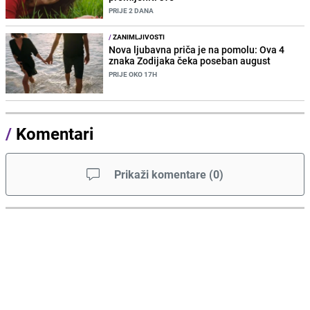
PRIJE 2 DANA
/
ZANIMLJIVOSTI
Nova ljubavna priča je na pomolu: Ova 4
znaka Zodijaka čeka poseban august
PRIJE OKO 17H
/
Komentari
Prikaži komentare
(
0
)