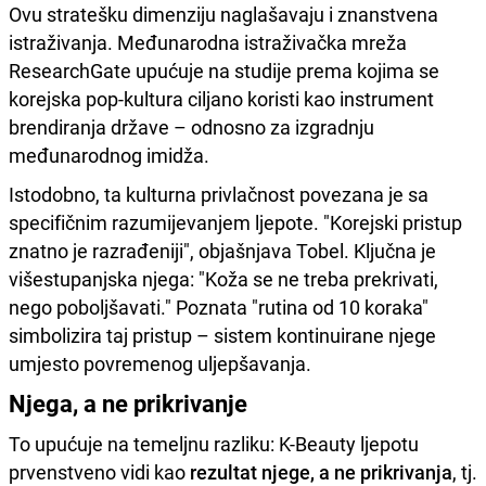
Ovu stratešku dimenziju naglašavaju i znanstvena
istraživanja. Međunarodna istraživačka mreža
ResearchGate upućuje na studije prema kojima se
korejska pop-kultura ciljano koristi kao instrument
brendiranja države – odnosno za izgradnju
međunarodnog imidža.
Istodobno, ta kulturna privlačnost povezana je sa
specifičnim razumijevanjem ljepote. "Korejski pristup
znatno je razrađeniji", objašnjava Tobel. Ključna je
višestupanjska njega: "Koža se ne treba prekrivati,
nego poboljšavati." Poznata "rutina od 10 koraka"
simbolizira taj pristup – sistem kontinuirane njege
umjesto povremenog uljepšavanja.
Njega, a ne prikrivanje
To upućuje na temeljnu razliku: K-Beauty ljepotu
prvenstveno vidi kao
rezultat njege, a ne prikrivanja
, tj.