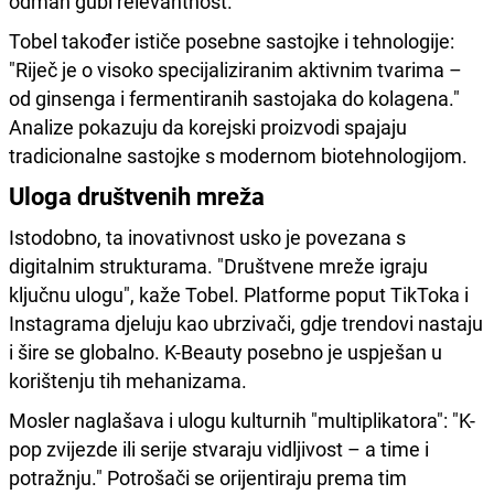
odmah gubi relevantnost."
Tobel također ističe posebne sastojke i tehnologije:
"Riječ je o visoko specijaliziranim aktivnim tvarima –
od ginsenga i fermentiranih sastojaka do kolagena."
Analize pokazuju da korejski proizvodi spajaju
tradicionalne sastojke s modernom biotehnologijom.
Uloga društvenih mreža
Istodobno, ta inovativnost usko je povezana s
digitalnim strukturama. "Društvene mreže igraju
ključnu ulogu", kaže Tobel. Platforme poput TikToka i
Instagrama djeluju kao ubrzivači, gdje trendovi nastaju
i šire se globalno. K-Beauty posebno je uspješan u
korištenju tih mehanizama.
Mosler naglašava i ulogu kulturnih "multiplikatora": "K-
pop zvijezde ili serije stvaraju vidljivost – a time i
potražnju." Potrošači se orijentiraju prema tim