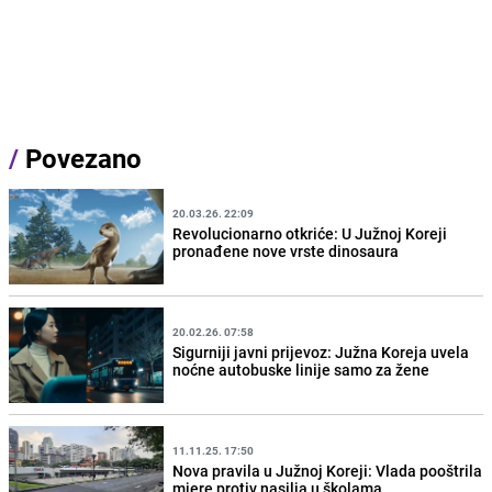
/
Povezano
20.03.26. 22:09
Revolucionarno otkriće: U Južnoj Koreji
pronađene nove vrste dinosaura
20.02.26. 07:58
Sigurniji javni prijevoz: Južna Koreja uvela
noćne autobuske linije samo za žene
11.11.25. 17:50
Nova pravila u Južnoj Koreji: Vlada pooštrila
mjere protiv nasilja u školama