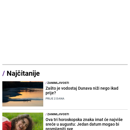
/
Najčitanije
/
ZANIMLJIVOSTI
Zašto je vodostaj Dunava niži nego ikad
prije?
PRIJE 2 DANA
/
ZANIMLJIVOSTI
Ova tri horoskopska znaka imat će najviše
sreće u augustu: Jedan datum mogao bi
promijeniti sve