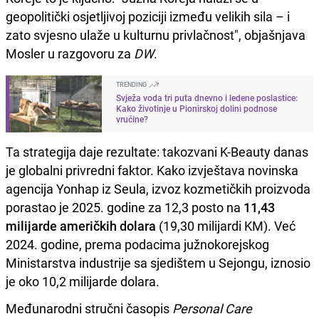
geopolitički osjetljivoj poziciji između velikih sila – i
zato svjesno ulaže u kulturnu privlačnost", objašnjava
Mosler u razgovoru za
DW
.
TRENDING
Svježa voda tri puta dnevno i ledene poslastice:
Kako životinje u Pionirskoj dolini podnose
vrućine?
Ta strategija daje rezultate: takozvani K-Beauty danas
je globalni privredni faktor. Kako izvještava novinska
agencija Yonhap iz Seula, izvoz kozmetičkih proizvoda
porastao je 2025. godine za 12,3 posto na
11,43
milijarde američkih dolara
(19,30 milijardi KM). Već
2024. godine, prema podacima južnokorejskog
Ministarstva industrije sa sjedištem u Sejongu, iznosio
je oko 10,2 milijarde dolara.
Međunarodni stručni časopis
Personal Care