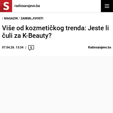
Otvor
/
MAGAZIN
/
ZANIMLJIVOSTI
Više od kozmetičkog trenda: Jeste li
čuli za K-Beauty?
07.04.26. 13:34
Radiosarajevo.ba
0