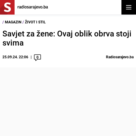
Otvor
/
MAGAZIN
/
ŽIVOT I STIL
Savjet za žene: Ovaj oblik obrva stoji
svima
25.09.24. 22:06
Radiosarajevo.ba
0