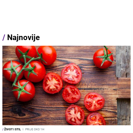
/
Najnovije
/
ŽIVOT I STIL
I
PRIJE OKO 1H