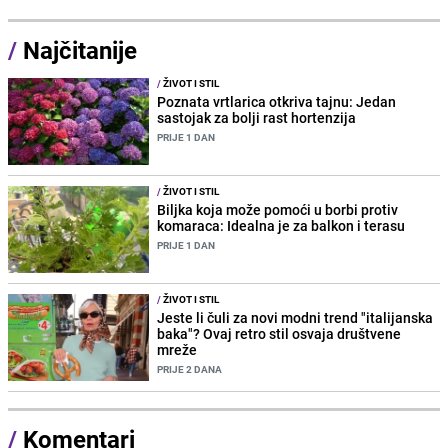
/
Najčitanije
/
ŽIVOT I STIL
Poznata vrtlarica otkriva tajnu: Jedan
sastojak za bolji rast hortenzija
PRIJE 1 DAN
/
ŽIVOT I STIL
Biljka koja može pomoći u borbi protiv
komaraca: Idealna je za balkon i terasu
PRIJE 1 DAN
/
ŽIVOT I STIL
Jeste li čuli za novi modni trend "italijanska
baka"? Ovaj retro stil osvaja društvene
mreže
PRIJE 2 DANA
/
Komentari