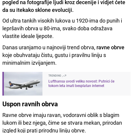
pogled na fotografije ljudi kroz decenije i vidjet ćete
da su itekako sklone evoluciji.
Od ultra tankih visokih lukova u 1920-ima do punih i
lepršavih obrva u 80-ima, svako doba odražava
vlastite ideale ljepote.
Danas uranjamo u najnoviji trend obrva,
ravne obrve
koje obuhvataju čistu, gustu i pravilnu liniju s
minimalnim izvijanjem.
TRENDING
Lufthansa uvodi veliku novost: Putnici će
tokom leta imati besplatan internet
Uspon ravnih obrva
Ravne obrve imaju ravan, vodoravni oblik s blagim
lukom ili bez njega, čime se stvara mekan, prirodan
izgled koji prati prirodnu liniju obrve.