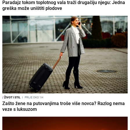
Paradajz tokom toplotnog vala traži drugačiju njegu: Jedna
greška može uništiti plodove
/
ŽIVOT I STIL
I
PRIJE OKO 1H
Zašto žene na putovanjima troše više novca? Razlog nema
veze s luksuzom