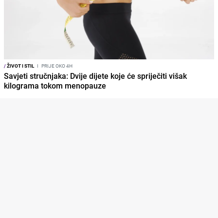
/
ŽIVOT I STIL
I
PRIJE OKO 4H
Savjeti stručnjaka: Dvije dijete koje će spriječiti višak
kilograma tokom menopauze