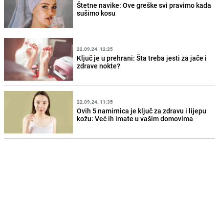
Štetne navike: Ove greške svi pravimo kada
sušimo kosu
22.09.24. 12:25
Ključ je u prehrani: Šta treba jesti za jače i
zdrave nokte?
22.09.24. 11:35
Ovih 5 namirnica je ključ za zdravu i lijepu
kožu: Već ih imate u vašim domovima