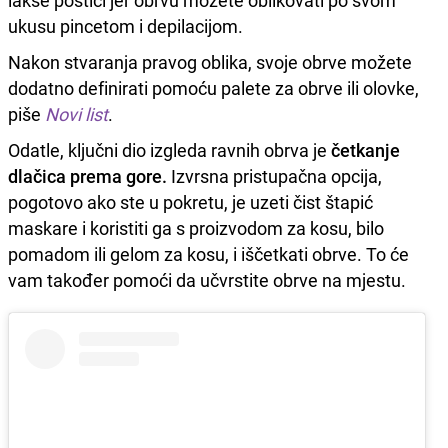
lakše postići jer obrvu možete oblikovati po svom
ukusu pincetom i depilacijom.
Nakon stvaranja pravog oblika, svoje obrve možete
dodatno definirati pomoću palete za obrve ili olovke,
piše
Novi list
.
Odatle, ključni dio izgleda ravnih obrva je
četkanje
dlačica prema gore.
Izvrsna pristupačna opcija,
pogotovo ako ste u pokretu, je uzeti čist štapić
maskare i koristiti ga s proizvodom za kosu, bilo
pomadom ili gelom za kosu, i iščetkati obrve. To će
vam također pomoći da učvrstite obrve na mjestu.