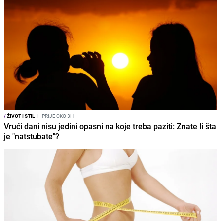
/
ŽIVOT I STIL
I
PRIJE OKO 3H
Vrući dani nisu jedini opasni na koje treba paziti: Znate li šta
je "natstubate"?