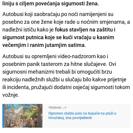
liniju s ciljem povećanja sigurnosti žena.
Autobusi koji saobraćaju po noći namijenjeni su
posebno za one žene koje rade u noćnim smjenama, a
nadležni ističu kako je
fokus stavljen na zaštitu i
sigurnost putnica koje se kući vraćaju u kasnim
večernjim i ranim jutarnjim satima
.
Autobusi su opremljeni video-nadzorom kao i
posebnim panik tasterom za hitne slučajeve. Ovi
sigurnosni mehanizmi trebali bi omogućiti brzu
reakciju nadležnih službi u slučaju bilo kakve prijetnje
ili incidenta, pružajući dodatni osjećaj sigurnosti tokom
vožnje.
TRENDING
Ogromno stablo palo na kupače na plaži u
Hrvatskoj, ima povrijeđenih