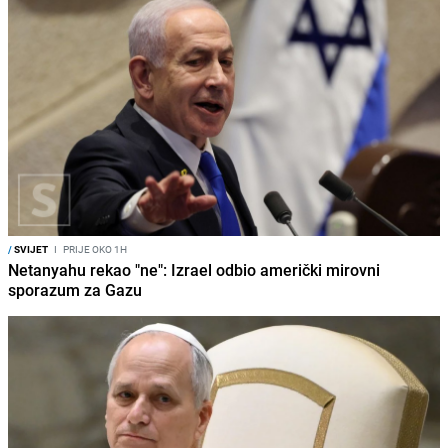
/
SVIJET
I
PRIJE OKO 1H
Netanyahu rekao "ne": Izrael odbio američki mirovni
sporazum za Gazu