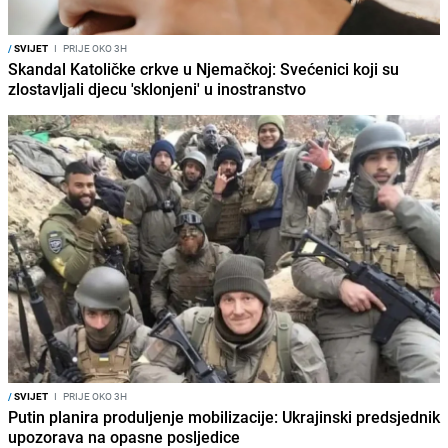
/
SVIJET
I
PRIJE OKO 3H
Skandal Katoličke crkve u Njemačkoj: Svećenici koji su
zlostavljali djecu 'sklonjeni' u inostranstvo
/
SVIJET
I
PRIJE OKO 3H
Putin planira produljenje mobilizacije: Ukrajinski predsjednik
upozorava na opasne posljedice