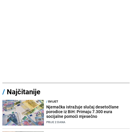
/
Najčitanije
/
SVIJET
Njemačka istražuje slučaj desetočlane
porodice iz BiH: Primaju 7.300 eura
socijalne pomoći mjesečno
PRIJE 2 DANA