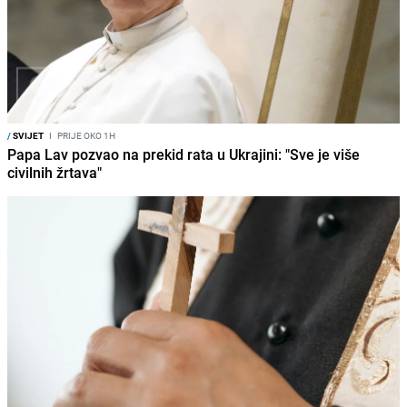
/
SVIJET
I
PRIJE OKO 1H
Papa Lav pozvao na prekid rata u Ukrajini: "Sve je više
civilnih žrtava"