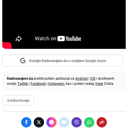
Dodajte Radiosarajevo.ba u omiljene Google izvore
Radiosarajevo.ba
pratite putem aplikacije za
Android
|
iOS
i društvenih
mreža
Twitter
|
Facebook
|
Instagram
, kao i putem našeg
Viber
Chata.
#Južna Koreja