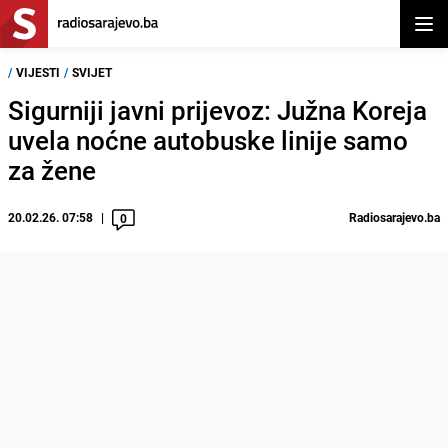
Otvor
/
VIJESTI
/
SVIJET
Sigurniji javni prijevoz: Južna Koreja
uvela noćne autobuske linije samo
za žene
20.02.26. 07:58
Radiosarajevo.ba
0