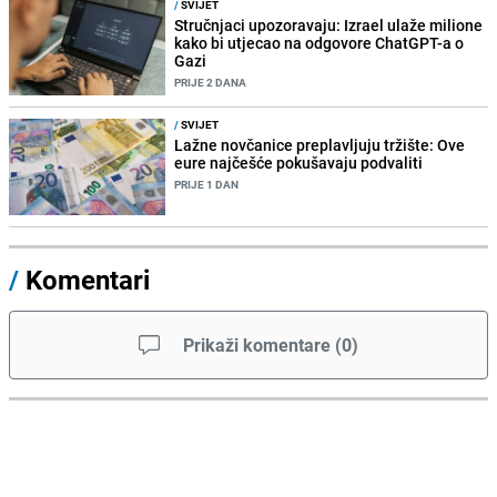
/
SVIJET
Stručnjaci upozoravaju: Izrael ulaže milione
kako bi utjecao na odgovore ChatGPT-a o
Gazi
PRIJE 2 DANA
/
SVIJET
Lažne novčanice preplavljuju tržište: Ove
eure najčešće pokušavaju podvaliti
PRIJE 1 DAN
/
Komentari
Prikaži komentare
(
0
)