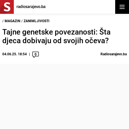
Otvor
/
MAGAZIN
/
ZANIMLJIVOSTI
Tajne genetske povezanosti: Šta
djeca dobivaju od svojih očeva?
04.06.25. 18:54
Radiosarajevo.ba
0