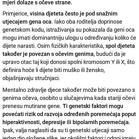
mjeri dolaze s očeve strane.
Primjerice,
visina djeteta često je pod snažnim
utjecajem gena oca
. Iako oba roditelja doprinose
genetskom kodu, istraživanja su pokazala da geni oca
mogu imati dominantniju ulogu u određivanju koliko će
dijete narasti. Osim fizičkih karakteristika,
spol djeteta
također je povezan s očevim genima
, budući da je
upravo otac taj koji donosi spolni kromosom Y ili X, što
definira hoće li dijete biti muško ili žensko,
objašnjavaju stručnjaci.
Mentalno zdravlje djece također može biti povezano s
genima očeva, osobito u slučajevima kada stariji očevi
prenesu mutirane gene.
Ti genetski faktori mogu
povećati rizik od razvoja određenih poremećaja poput
hiperaktivnosti, depresije ili bipolarnih poremećaja
.
Ipak, valja naglasiti da su ti genetski utjecaji samo
jedan dio složene slike, jer okolišni faktori i odgoj igraju