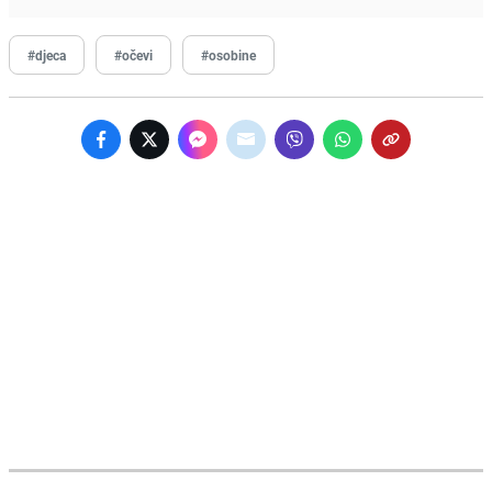
#djeca
#očevi
#osobine