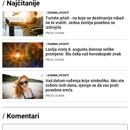
/
Najčitanije
/
ZANIMLJIVOSTI
Turiste pitali - na koje se destinacije nikad
ne bi vratili: Jedna zemlja posebno se
izdvojila
PRIJE 2 DANA
/
ZANIMLJIVOSTI
Lavlja vrata 8. augusta donose velike
promjene: Šta čeka vaš horoskopski znak
PRIJE 2 DANA
/
ZANIMLJIVOSTI
Vaš datum rođenja krije simboliku: Ako ste
rođeni ovih dana, vjeruje se da vas prati
posebna sreća
PRIJE 2 DANA
/
Komentari