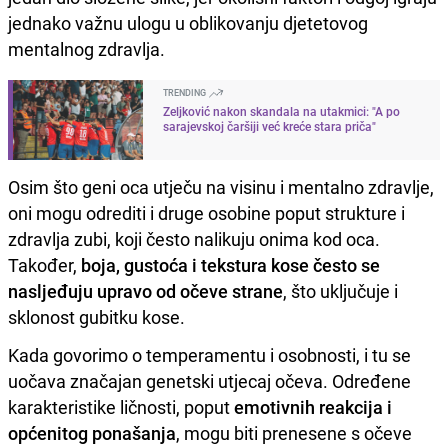
jednako važnu ulogu u oblikovanju djetetovog
mentalnog zdravlja.
TRENDING
Zeljković nakon skandala na utakmici: "A po
sarajevskoj čaršiji već kreće stara priča"
Osim što geni oca utječu na visinu i mentalno zdravlje,
oni mogu odrediti i druge osobine poput strukture i
zdravlja zubi, koji često nalikuju onima kod oca.
Također,
boja, gustoća i tekstura kose često se
nasljeđuju upravo od očeve strane
, što uključuje i
sklonost gubitku kose.
Kada govorimo o temperamentu i osobnosti, i tu se
uočava značajan genetski utjecaj očeva. Određene
karakteristike ličnosti, poput
emotivnih reakcija i
općenitog ponašanja
, mogu biti prenesene s očeve