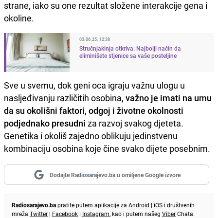
strane, iako su one rezultat složene interakcije gena i
okoline.
03.06.25. 12:38
Stručnjakinja otkriva: Najbolji način da
eliminišete stjenice sa vaše posteljine
Sve u svemu, dok geni oca igraju važnu ulogu u
nasljeđivanju različitih osobina,
važno je imati na umu
da su okolišni faktori, odgoj i životne okolnosti
podjednako presudni
za razvoj svakog djeteta.
Genetika i okoliš zajedno oblikuju jedinstvenu
kombinaciju osobina koje čine svako dijete posebnim.
Dodajte Radiosarajevo.ba u omiljene Google izvore
Radiosarajevo.ba
pratite putem aplikacije za
Android
|
iOS
i društvenih
mreža
Twitter
|
Facebook
|
Instagram
, kao i putem našeg
Viber
Chata.