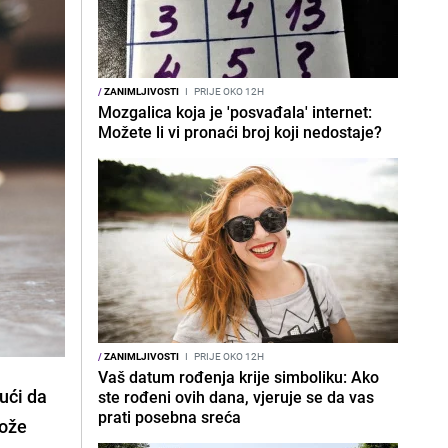
/
ZANIMLJIVOSTI
I
PRIJE OKO 12H
Mozgalica koja je 'posvađala' internet:
Možete li vi pronaći broj koji nedostaje?
/
ZANIMLJIVOSTI
I
PRIJE OKO 12H
Vaš datum rođenja krije simboliku: Ako
ući da
ste rođeni ovih dana, vjeruje se da vas
prati posebna sreća
može