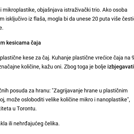
mikroplastike, objašnjava istraživački trio. Ako osoba
 isključivo iz flaša, mogla bi da unese 20 puta više čest
e.
nim kesicama čaja
 plastične kese za čaj. Kuhanje plastične vrećice čaja na 
načajne količine, kažu oni. Zbog toga je bolje
izbjegavati
čnih posuda za hranu: "Zagrijavanje hrane u plastičnim
 može osloboditi velike količine mikro i nanoplastike",
teta u Torontu.
kla ili nehrđajućeg čelika.