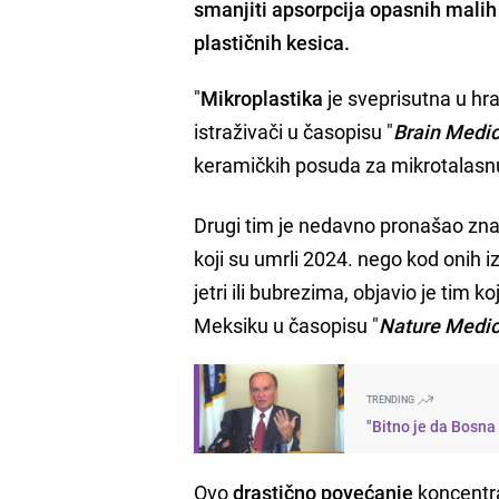
smanjiti apsorpcija opasnih malih č
plastičnih kesica.
"
Mikroplastika
je sveprisutna u hra
istraživači u časopisu "
Brain Medi
keramičkih posuda za mikrotalasnu 
Drugi tim je nedavno pronašao zn
koji su umrli 2024. nego kod onih 
jetri ili bubrezima, objavio je ti
Meksiku u časopisu "
Nature Medic
TRENDING
"Bitno je da Bosna
Ovo
drastično povećanje
koncentra