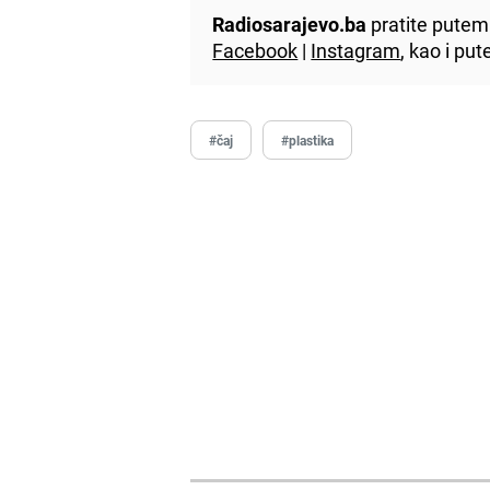
Radiosarajevo.ba
pratite putem 
Facebook
|
Instagram
, kao i p
#čaj
#plastika