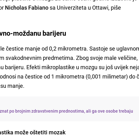
tor
Nicholas Fabiano
sa Univerziteta u Ottawi, piše
krvno-moždanu barijeru
e čestice manje od 0,2 mikrometra. Sastoje se uglavno
nogim svakodnevnim predmetima. Zbog svoje male veličine
arijeru. Efekti mikroplastike u mozgu su još uvijek nej
 odnosi na čestice od 1 mikrometra (0,001 milimetar) do 
 su manje.
znat po brojnim zdravstvenim prednostima, ali ga ove osobe trebaju
astika može oštetiti mozak