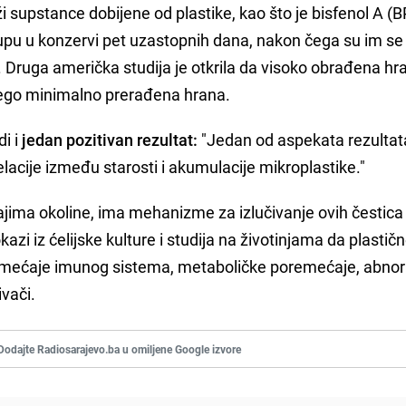
 supstance dobijene od plastike, kao što je bisfenol A (B
i supu u konzervi pet uzastopnih dana, nakon čega su im se 
a. Druga američka studija je otkrila da visoko obrađena hr
nego minimalno prerađena hrana.
di i
jedan pozitivan rezultat:
"Jedan od aspekata rezultata
lacije između starosti i akumulacije mikroplastike."
cajima okoline, ima mehanizme za izlučivanje ovih čestica
okazi iz ćelijske kulture i studija na životinjama da plastič
emećaje imunog sistema, metaboličke poremećaje, abno
ivači.
Dodajte Radiosarajevo.ba u omiljene Google izvore