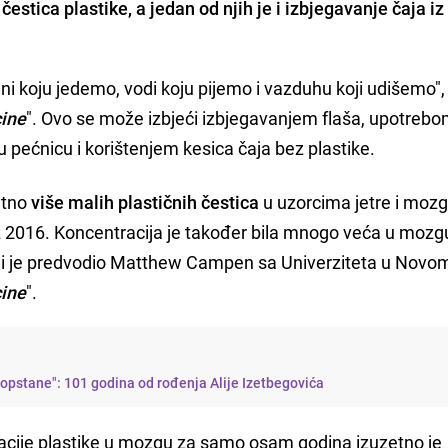
estica plastike, a jedan od njih je i izbjegavanje čaja iz
ni koju jedemo, vodi koju pijemo i vazduhu koji udišemo",
cine
". Ovo se može izbjeći izbjegavanjem flaša, upotreb
pećnicu i korištenjem kesica čaja bez plastike.
atno
više malih plastičnih čestica
u uzorcima jetre i mozga
iz 2016. Koncentracija je također bila mnogo veća u moz
m koji je predvodio Matthew Campen sa Univerziteta u Novo
ine
".
 opstane": 101 godina od rođenja Alije Izetbegovića
cije plastike u mozgu za samo osam godina izuzetno je