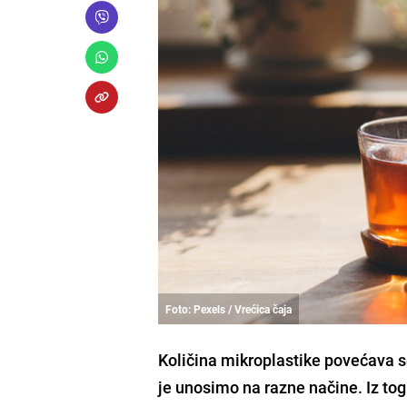
Foto: Pexels / Vrećica čaja
Količina mikroplastike povećava se
je unosimo na razne načine. Iz tog 