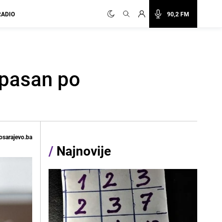
RADIO
90,2 FM
opasan po
osarajevo.ba
/
Najnovije