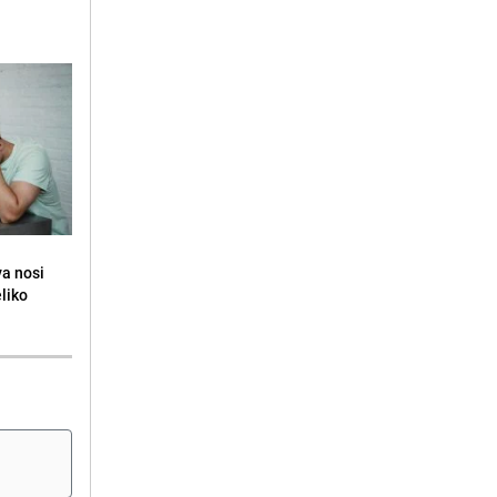
va nosi
eliko