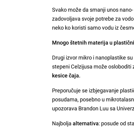
Svako može da smanji unos nano- i 
zadovoljava svoje potrebe za vodom
neko ko koristi samo vodu iz česm
Mnogo štetnih materija u plastič
Drugi izvor mikro i nanoplastike su
stepeni Celzijusa može osloboditi z
kesice čaja.
Preporučuje se izbjegavanje plasti
posudama, posebno u mikrotalasnoj,
upozorava Brandon Luu sa Univerzi
Najbolja
alternativa
: posude od sta