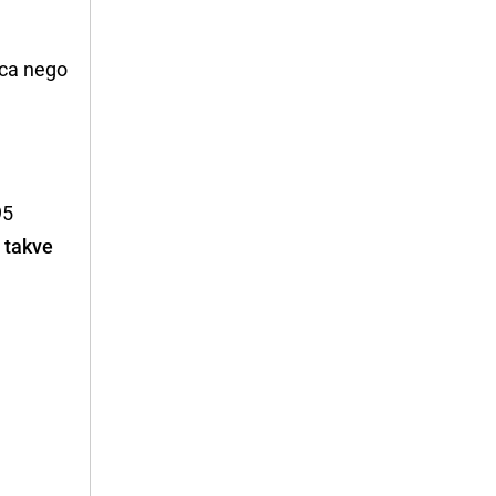
ica nego
95
 takve