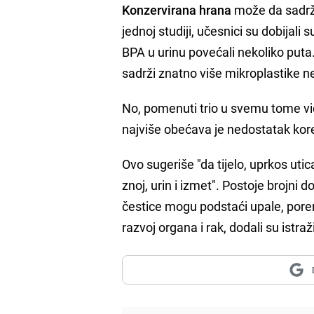
Konzervirana hrana
može da sadrži
jednoj studiji, učesnici su dobijal
BPA u urinu povećali nekoliko put
sadrži znatno više mikroplastike 
No, pomenuti trio u svemu tome vi
najviše obećava je nedostatak kore
Ovo sugeriše "da tijelo, uprkos uti
znoj, urin i izmet". Postoje brojni d
čestice mogu podstaći upale, por
razvoj organa i rak, dodali su istraž