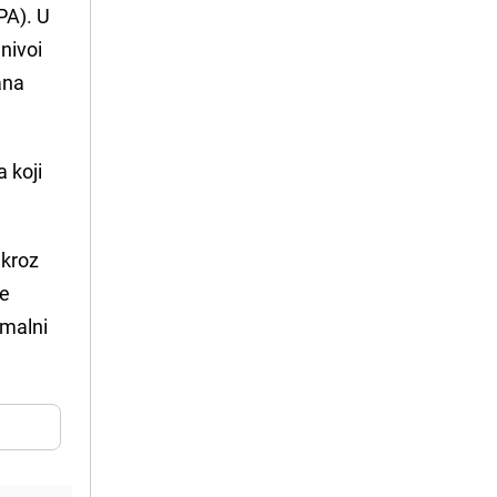
PA). U
nivoi
ana
 koji
 kroz
ne
rmalni