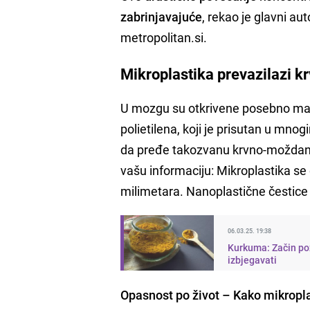
zabrinjavajuće
, rekao je glavni au
metropolitan.si.
Mikroplastika prevazilazi 
U mozgu su otkrivene posebno mal
polietilena, koji je prisutan u m
da pređe takozvanu krvno-moždanu b
vašu informaciju: Mikroplastika se
milimetara. Nanoplastične čestice
06.03.25. 19:38
Kurkuma: Začin po
izbjegavati
Opasnost po život – Kako mikropl