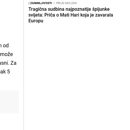
/
ZANIMLJIVOSTI
I
PRIJE OKO 20H
Tragična sudbina najpoznatije špijunke
svijeta: Priča o Mati Hari koja je zavarala
Europu
m od
, može
asni. Za
čak 5