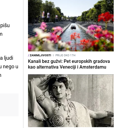
 pišu
om
/
ZANIMLJIVOSTI
I
PRIJE OKO 17H
 ljudi
Kanali bez gužvi: Pet europskih gradova
gu nego u
kao alternativa Veneciji i Amsterdamu
m