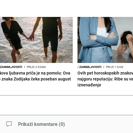
ZANIMLJIVOSTI
I
PRIJE 2 DANA
/
ZANIMLJIVOSTI
I
PRIJE 1 DAN
Nova ljubavna priča je na pomolu: Ova
Ovih pet horoskopskih znako
4 znaka Zodijaka čeka poseban august
najgoru reputaciju: Ribe su v
iznenađenje
Prikaži komentare
(
0
)