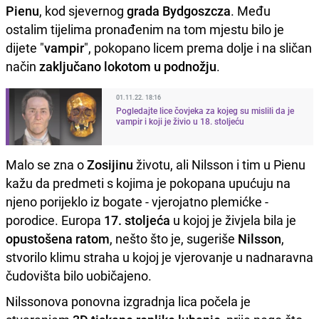
Pienu
, kod sjevernog
grada Bydgoszcza
. Među
ostalim tijelima pronađenim na tom mjestu bilo je
dijete "
vampir
", pokopano licem prema dolje i na sličan
način
zaključano lokotom u podnožju
.
01.11.22. 18:16
Pogledajte lice čovjeka za kojeg su mislili da je
vampir i koji je živio u 18. stoljeću
Malo se zna o
Zosijinu
životu, ali Nilsson i tim u Pienu
kažu da predmeti s kojima je pokopana upućuju na
njeno porijeklo iz bogate - vjerojatno plemićke -
porodice. Europa
17. stoljeća
u kojoj je živjela bila je
opustošena ratom
, nešto što je, sugeriše
Nilsson
,
stvorilo klimu straha u kojoj je vjerovanje u nadnaravna
čudovišta bilo uobičajeno.
Nilssonova ponovna izgradnja lica počela je