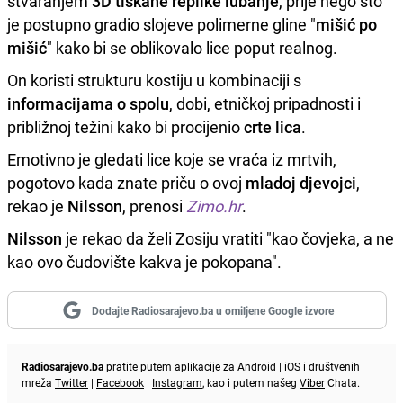
stvaranjem
3D tiskane replike lubanje
, prije nego što
je postupno gradio slojeve polimerne gline "
mišić po
mišić
" kako bi se oblikovalo lice poput realnog.
On koristi strukturu kostiju u kombinaciji s
informacijama o spolu
, dobi, etničkoj pripadnosti i
približnoj težini kako bi procijenio
crte lica
.
Emotivno je gledati lice koje se vraća iz mrtvih,
pogotovo kada znate priču o ovoj
mladoj djevojci
,
rekao je
Nilsson
, prenosi
Zimo.hr
.
Nilsson
je rekao da želi Zosiju vratiti "kao čovjeka, a ne
kao ovo čudovište kakva je pokopana".
Dodajte Radiosarajevo.ba u omiljene Google izvore
Radiosarajevo.ba
pratite putem aplikacije za
Android
|
iOS
i društvenih
mreža
Twitter
|
Facebook
|
Instagram
, kao i putem našeg
Viber
Chata.