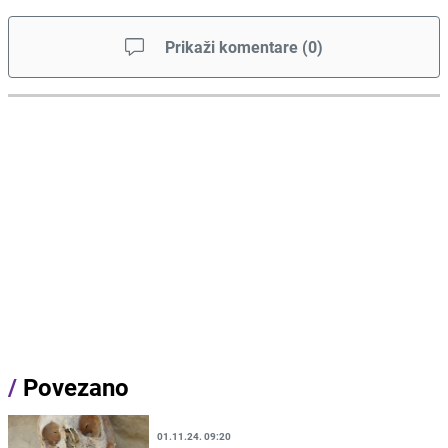
Prikaži komentare
(
0
)
/
Povezano
01.11.24. 09:20