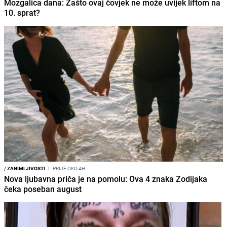
Mozgalica dana: Zašto ovaj čovjek ne može uvijek liftom na
10. sprat?
/
ZANIMLJIVOSTI
I
PRIJE OKO 4H
Nova ljubavna priča je na pomolu: Ova 4 znaka Zodijaka
čeka poseban august