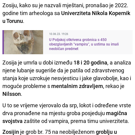
Zosiju, kako su je nazvali mještani, pronašao je 2022.
godine tim arheologa sa
Univerziteta Nikola Kopernik
u Torunu
.
10.06.23. 19:26
U Poljskoj otkrivena grobnica s 450
obezglavljenih "vampira", u ustima su imali
neobičan predmet
Zosija je umrla u dobi između
18 i 20 godina
, a analiza
njene lubanje sugeriše da je patila od zdravstvenog
stanja koje uzrokuje nesvjesticu i jake glavobolje, kao i
moguće probleme s
mentalnim zdravljem
, rekao je
Nilsson
.
U to se vrijeme vjerovalo da srp, lokot i određene vrste
drva pronađene na mjestu groba posjeduju
magična
svojstva
zaštite od vampira, prema timu univerziteta.
Zosijin
je grob br. 75 na neobilježenom
groblju u