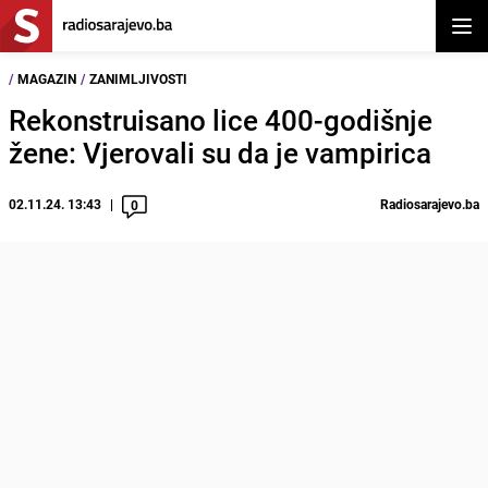
Otvor
/
MAGAZIN
/
ZANIMLJIVOSTI
Rekonstruisano lice 400-godišnje
žene: Vjerovali su da je vampirica
02.11.24. 13:43
Radiosarajevo.ba
0