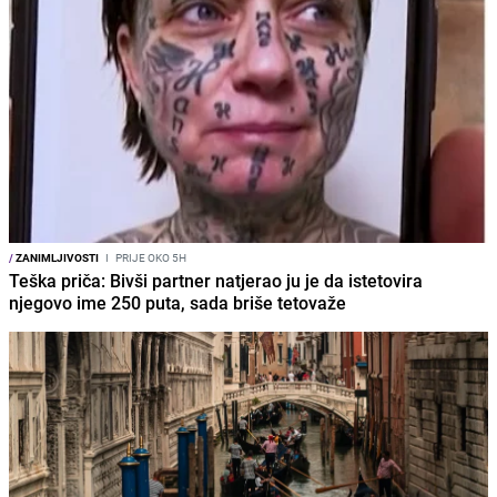
/
ZANIMLJIVOSTI
I
PRIJE OKO 5H
Teška priča: Bivši partner natjerao ju je da istetovira
njegovo ime 250 puta, sada briše tetovaže