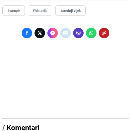
#vampir
#historija
#srednji vijek
/
Komentari