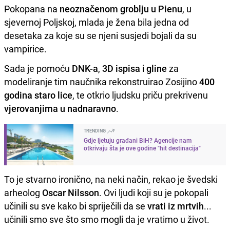
Pokopana na
neoznačenom groblju u Pienu
, u
sjevernoj Poljskoj, mlada je žena bila jedna od
desetaka za koje su se njeni susjedi bojali da su
vampirice.
Sada je pomoću
DNK-a
,
3D ispisa
i
gline
za
modeliranje tim naučnika rekonstruirao Zosijino
400
godina staro lice
, te otkrio ljudsku priču prekrivenu
vjerovanjima u nadnaravno
.
TRENDING
Gdje ljetuju građani BiH? Agencije nam
otkrivaju šta je ove godine "hit destinacija"
To je stvarno ironično, na neki način, rekao je švedski
arheolog
Oscar Nilsson
. Ovi ljudi koji su je pokopali
učinili su sve kako bi spriječili da se
vrati iz mrtvih
...
učinili smo sve što smo mogli da je vratimo u život.