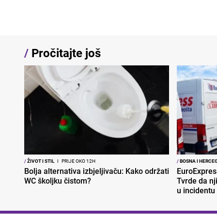
/
Pročitajte još
/
ŽIVOT I STIL
I
PRIJE OKO 12H
/
BOSNA I HERCE
Bolja alternativa izbjeljivaču: Kako održati
EuroExpres
WC školjku čistom?
Tvrde da nj
u incidentu