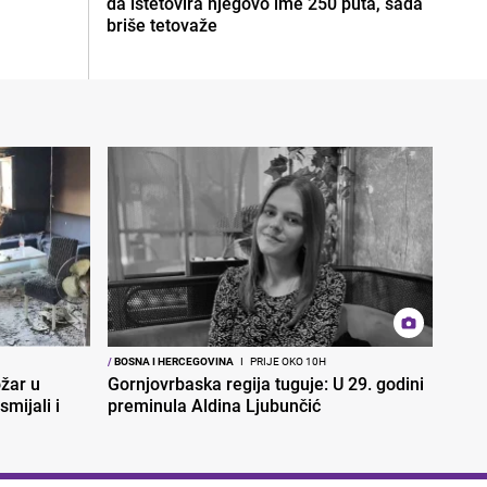
da istetovira njegovo ime 250 puta, sada
briše tetovaže
/
BOSNA I HERCEGOVINA
I
PRIJE OKO 10H
ožar u
Gornjovrbaska regija tuguje: U 29. godini
smijali i
preminula Aldina Ljubunčić