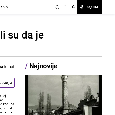
RADIO
90,2 FM
i su da je
/
Najnovije
na članak
stracija
 koji
ani.
e, kao i da
mogućnost
vo.ba ima