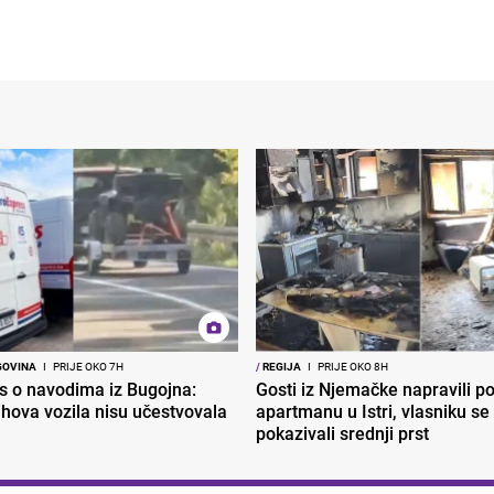
GOVINA
I
PRIJE OKO 7H
/
REGIJA
I
PRIJE OKO 8H
s o navodima iz Bugojna:
Gosti iz Njemačke napravili p
ihova vozila nisu učestvovala
apartmanu u Istri, vlasniku se 
pokazivali srednji prst