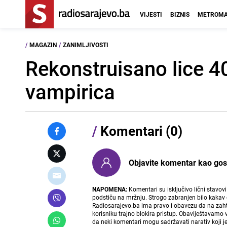
VIJESTI
BIZNIS
METROMA
/
MAGAZIN
/
ZANIMLJIVOSTI
Rekonstruisano lice 40
vampirica
/
Komentari (0)
Objavite komentar kao gost i
NAPOMENA:
Komentari su isključivo lični stavov
podstiču na mržnju. Strogo zabranjen bilo kakav 
Radiosarajevo.ba ima pravo i obavezu da na zahtj
korisniku trajno blokira pristup. Obaviještavamo 
da neki komentari mogu sadržavati narativ koji j