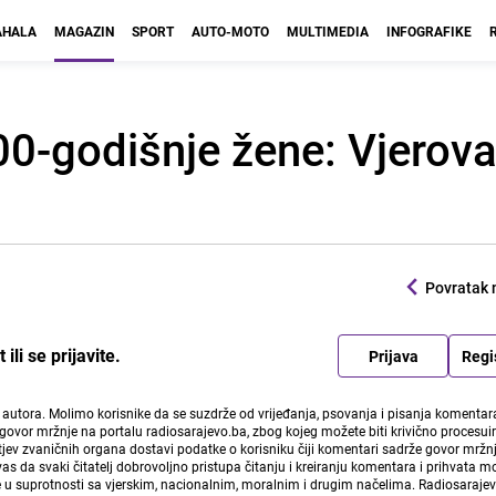
HALA
MAGAZIN
SPORT
AUTO-MOTO
MULTIMEDIA
INFOGRAFIKE
0-godišnje žene: Vjeroval
Povratak 
li se prijavite.
Prijava
Regi
i autora. Molimo korisnike da se suzdrže od vrijeđanja, psovanja i pisanja komentara
govor mržnje na portalu radiosarajevo.ba, zbog kojeg možete biti krivično procesuir
ev zvaničnih organa dostavi podatke o korisniku čiji komentari sadrže govor mržnj
vas da svaki čitatelj dobrovoljno pristupa čitanju i kreiranju komentara i prihvata 
e u suprotnosti sa vjerskim, nacionalnim, moralnim i drugim načelima. Radiosaraje