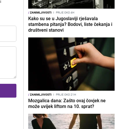
i
/
ZANIMLJIVOSTI
I
PRIJE OKO 4H
Kako su se u Jugoslaviji rješavala
stambena pitanja? Bodovi, liste čekanja i
društveni stanovi
/
ZANIMLJIVOSTI
I
PRIJE OKO 21H
Mozgalica dana: Zašto ovaj čovjek ne
može uvijek liftom na 10. sprat?