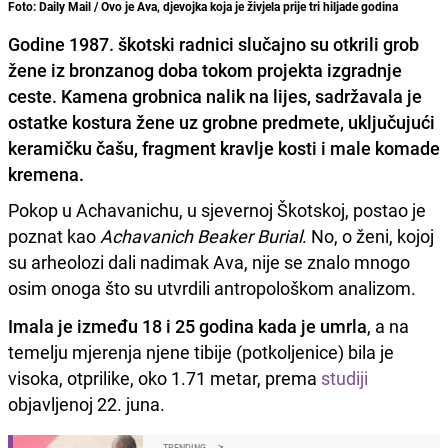
Foto: Daily Mail / Ovo je Ava, djevojka koja je živjela prije tri hiljade godina
Godine 1987. škotski radnici slučajno su otkrili grob
žene iz bronzanog doba tokom projekta izgradnje
ceste. Kamena grobnica nalik na lijes, sadržavala je
ostatke kostura žene uz grobne predmete, uključujući
keramičku čašu, fragment kravlje kosti i male komade
kremena.
Pokop u Achavanichu, u sjevernoj Škotskoj, postao je
poznat kao
Achavanich Beaker Burial
. No, o ženi, kojoj
su arheolozi dali nadimak Ava, nije se znalo mnogo
osim onoga što su utvrdili antropološkom analizom.
Imala je između 18 i 25 godina kada je umrla
, a na
temelju mjerenja njene tibije (potkoljenice) bila je
visoka, otprilike, oko 1.71 metar, prema
studiji
objavljenoj 22. juna.
TRENDING