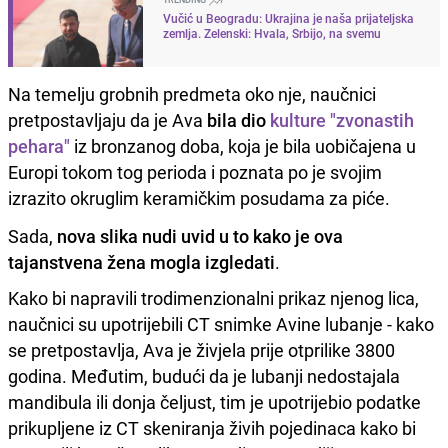
Vučić u Beogradu: Ukrajina je naša prijateljska
zemlja. Zelenski: Hvala, Srbijo, na svemu
Na temelju grobnih predmeta oko nje, naučnici
pretpostavljaju da je Ava
bila dio
kulture "zvonastih
pehara"
iz bronzanog doba, koja je bila uobičajena u
Europi tokom tog perioda i poznata po je svojim
izrazito okruglim keramičkim posudama za piće.
Sada,
nova slika nudi uvid u to kako je ova
tajanstvena žena mogla izgledati
.
Kako bi napravili trodimenzionalni prikaz njenog lica,
naučnici su upotrijebili CT snimke Avine lubanje - kako
se pretpostavlja, Ava je živjela prije otprilike 3800
godina. Međutim, budući da je lubanji nedostajala
mandibula ili donja čeljust, tim je upotrijebio podatke
prikupljene iz CT skeniranja živih pojedinaca kako bi