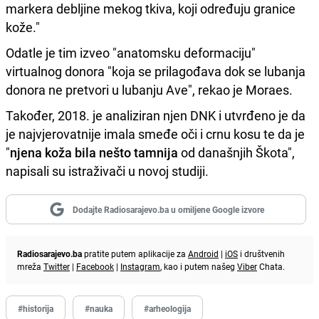
markera debljine mekog tkiva, koji određuju granice
kože."
Odatle je tim izveo "anatomsku deformaciju"
virtualnog donora "koja se prilagođava dok se lubanja
donora ne pretvori u lubanju Ave", rekao je Moraes.
Također, 2018. je analiziran njen DNK i utvrđeno je da
je najvjerovatnije imala smeđe oči i crnu kosu te da je
"
njena koža bila nešto tamnija
od današnjih Škota",
napisali su istraživači u novoj studiji.
Dodajte Radiosarajevo.ba u omiljene Google izvore
Radiosarajevo.ba
pratite putem aplikacije za
Android
|
iOS
i društvenih
mreža
Twitter
|
Facebook
|
Instagram
, kao i putem našeg
Viber
Chata.
#historija
#nauka
#arheologija