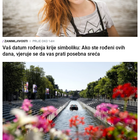
/
ZANIMLJIVOSTI
I
PRIJE OKO 14H
Vaš datum rođenja krije simboliku: Ako ste rođeni ovih
dana, vjeruje se da vas prati posebna sreća