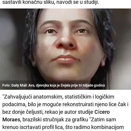
sastavili konačnu sliku, navodi se u studiji.
Foto: Daily Mail: Ava, djevojka koja je živjela prije tri hiljade godina
"Zahvaljujući anatomskim, statističkim i logičkim
podacima, bilo je moguće rekonstruirati njeno lice čak i
bez donje čeljusti, rekao je autor studije
Cícero
Moraes
, brazilski stručnjak za grafiku "Zatim sam
krenuo iscrtavati profil lica, što radimo kombinacijom