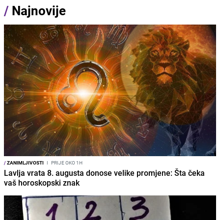
/
Najnovije
/
ZANIMLJIVOSTI
I
PRIJE OKO 1H
Lavlja vrata 8. augusta donose velike promjene: Šta čeka
vaš horoskopski znak