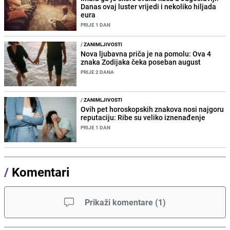
Danas ovaj luster vrijedi i nekoliko hiljada
eura
PRIJE 1 DAN
/
ZANIMLJIVOSTI
Nova ljubavna priča je na pomolu: Ova 4
znaka Zodijaka čeka poseban august
PRIJE 2 DANA
/
ZANIMLJIVOSTI
Ovih pet horoskopskih znakova nosi najgoru
reputaciju: Ribe su veliko iznenađenje
PRIJE 1 DAN
/
Komentari
Prikaži komentare
(
1
)