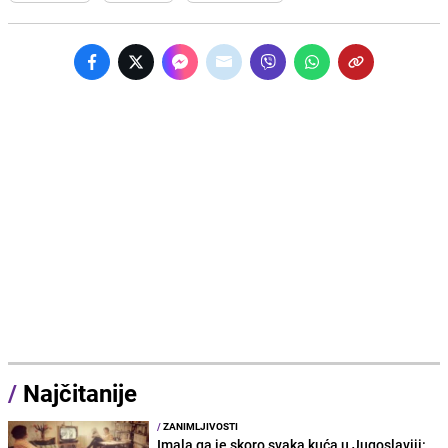
/
Najčitanije
/
ZANIMLJIVOSTI
Imala ga je skoro svaka kuća u Jugoslaviji: