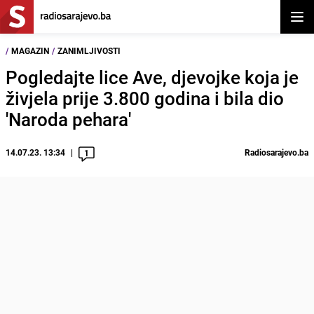
Otvor
/
MAGAZIN
/
ZANIMLJIVOSTI
Pogledajte lice Ave, djevojke koja je
živjela prije 3.800 godina i bila dio
'Naroda pehara'
14.07.23. 13:34
Radiosarajevo.ba
1