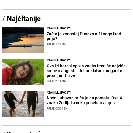
/
Najčitanije
/
ZANIMLJIVOSTI
Zašto je vodostaj Dunava niži nego ikad
prije?
PRIJE 2 DANA
/
ZANIMLJIVOSTI
Ova tri horoskopska znaka imat će najviše
sreće u augustu: Jedan datum mogao bi
promijeniti sve
PRIJE 2 DANA
/
ZANIMLJIVOSTI
Nova ljubavna priča je na pomolu: Ova 4
znaka Zodijaka čeka poseban august
PRIJE OKO 14H