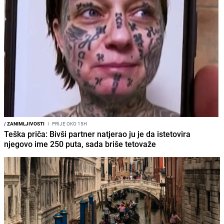
/
ZANIMLJIVOSTI
I
PRIJE OKO 15H
Teška priča: Bivši partner natjerao ju je da istetovira
njegovo ime 250 puta, sada briše tetovaže