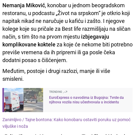
Nemanja Miković
, konobar u jednom beogradskom
restoranu, u podcastu „Život na srpskom“ je otkrio koji
napitak nikad ne naručuje u kafiću i zašto. I njegove
kolege koje su pričale za Best life razmišljaju na sličan
način, s tim što na prvom mjestu
izbjegavaju
komplikovane koktele
za koje će nekome biti potrebno
previše vremena da ih pripremi ili ga posle čeka
dodatni posao s čišćenjem.
Međutim, postoje i drugi razlozi, manje ili više
smisleni.
TRENDING
EuroExpress o navodima iz Bugojna: Tvrde da
njihova vozila nisu učestvovala u incidentu
Zanimljivo /
Tajne bontona: Kako konobaru ostaviti poruku uz pomoć
viljuške i noža