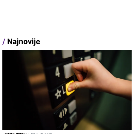
/
Najnovije
/
ZANIMLJIVOSTI
I
PRIJE OKO 14H