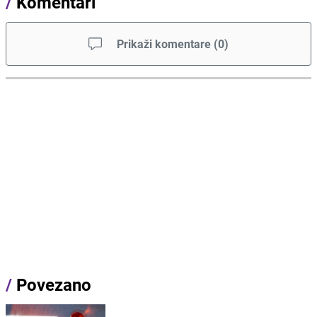
/
Komentari
Prikaži komentare
(
0
)
/
Povezano