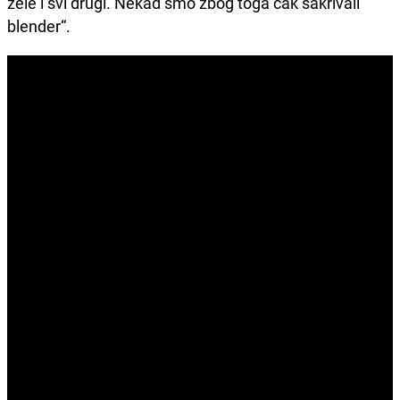
žele i svi drugi. Nekad smo zbog toga čak sakrivali
blender“.