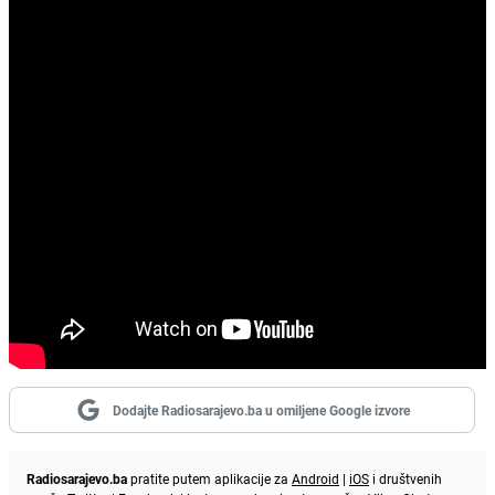
Dodajte Radiosarajevo.ba u omiljene Google izvore
Radiosarajevo.ba
pratite putem aplikacije za
Android
|
iOS
i društvenih