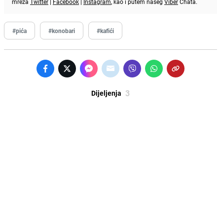
mreža
Twitter
|
Facebook
|
Instagram
, kao i putem našeg
Viber
Chata.
#pića
#konobari
#kafići
3
Dijeljenja