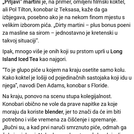
„Prljavi“ martini
je, na primer, omiljeni filmski koktel,
ali Pol Tilton, konobar iz Teksasa, kaže da ga
izbjegava, posebno ako je na nekom finom mjestu s
velikim izborom pića. „Dirty martini – plus bonus poeni
za masline sa sirom – jednostavno je kretenski u
takvoj situaciji“.
Ipak, mnogo više je onih koji su prstom uprli u
Long
Island Iced Tea
kao najgori.
“To je glupo piće u kojem na kraju osetite samo kolu.
Kako koktel je lošiji od pojedinačnih sastojaka koji idu u
njega”, navodi Den Adams, konobar s Floride.
Na kraju, ponovo na scenu stupa kolegijalnost.
Konobari obično ne vole da prave napitke za koje
moraju da koriste
blender
, jer to znači da će im biti
potrebno i više vremena za čišćenje i spremanje.
„Bučni su, a kad prvi naruči smrznuto piće, odmah ga