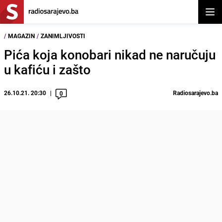
Otvor
/
MAGAZIN
/
ZANIMLJIVOSTI
Pića koja konobari nikad ne naručuju
u kafiću i zašto
26.10.21. 20:30
Radiosarajevo.ba
0