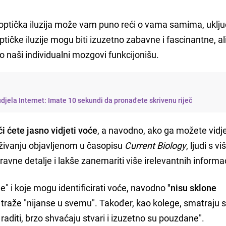
optička iluzija može vam puno reći o vama samima, uklju
tičke iluzije mogu biti izuzetno zabavne i fascinantne, a
naši individualni mozgovi funkcijonišu.
ludjela Internet: Imate 10 sekundi da pronađete skrivenu riječ
i ćete jasno vidjeti voće
, a navodno, ako ga možete vidjet
raživanju objavljenom u časopisu
Current Biology
, ljudi s v
avne detalje i lakše zanemariti više irelevantnih informac
e" i koje mogu identificirati voće, navodno
"nisu sklone
ek traže "nijanse u svemu". Također, kao kolege, smatraju 
aditi, brzo shvaćaju stvari i izuzetno su pouzdane".