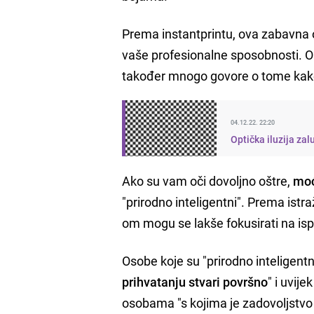
Prema instantprintu, ova zabavna 
vaše profesionalne sposobnosti. Op
također mnogo govore o tome kako 
04.12.22. 22:20
Optička iluzija za
Ako su vam oči dovoljno oštre,
moć
"prirodno inteligentni". Prema ist
om mogu se lakše fokusirati na ispr
Osobe koje su "prirodno inteligentn
prihvatanju stvari površno
" i uvij
osobama "s kojima je zadovoljstvo r