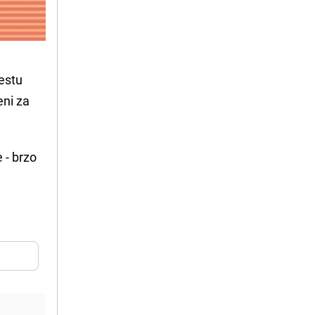
jestu
eni za
 - brzo