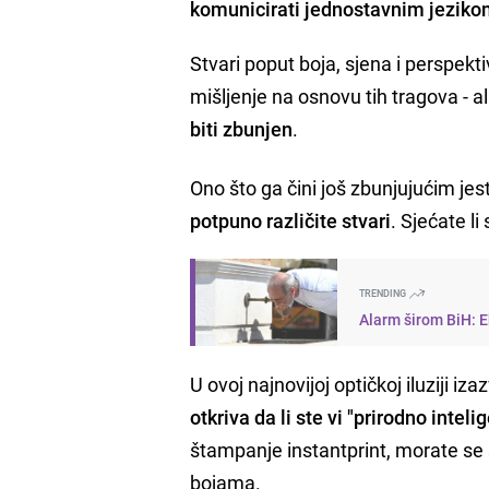
komunicirati jednostavnim jezikom
Stvari poput boja, sjena i perspekt
mišljenje na osnovu tih tragova - al
biti zbunjen
.
Ono što ga čini još zbunjujućim je
potpuno različite stvari
. Sjećate li
TRENDING
Alarm širom BiH: E
U ovoj najnovijoj optičkoj iluziji iz
otkriva da li ste vi "prirodno intelig
štampanje instantprint, morate se 
bojama.