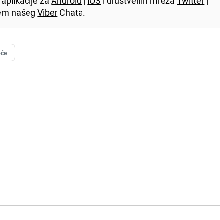
aplikacije za
Android
|
iOS
i društvenih mreža
Twitter
|
utem našeg
Viber
Chata.
oće