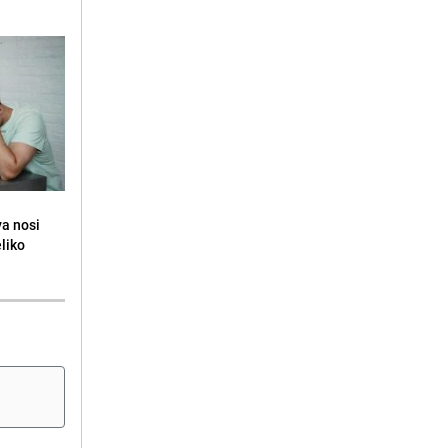
va nosi
eliko