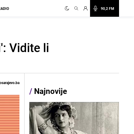
RADIO
90,2 FM
: Vidite li
osarajevo.ba
/
Najnovije