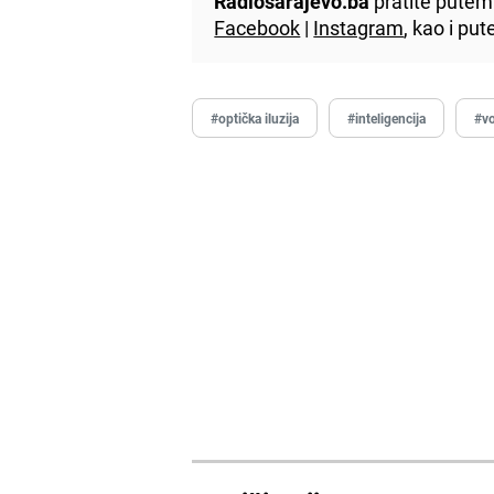
Radiosarajevo.ba
pratite putem 
Facebook
|
Instagram
, kao i p
#optička iluzija
#inteligencija
#v