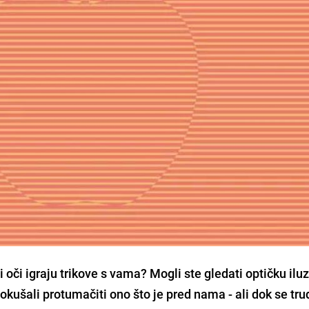
li oči igraju trikove s vama? Mogli ste gledati optičku ilu
okušali protumačiti ono što je pred nama - ali dok se tru