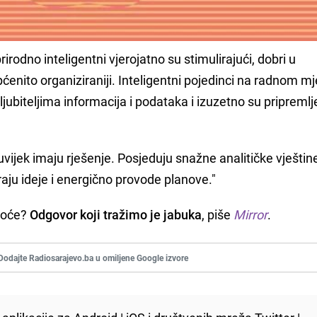
prirodno inteligentni vjerojatno su stimulirajući, dobri u
općenito organiziraniji. Inteligentni pojedinci na radnom m
ljubiteljima informacija i podataka i izuzetno su pripremlj
vijek imaju rješenje. Posjeduju snažne analitičke vještine
aju ideje i energično provode planove."
voće?
Odgovor koji tražimo je jabuka
, piše
Mirror
.
Dodajte Radiosarajevo.ba u omiljene Google izvore