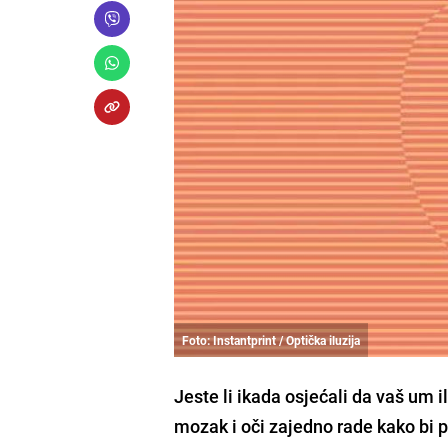
Foto: Instantprint / Optička iluzija
Jeste li ikada osjećali da vaš um i
mozak i oči zajedno rade kako bi p