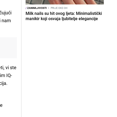
/
ZANIMLJIVOSTI
I
PRIJE OKO 3H
čujući
Milk nails su hit ovog ljeta: Minimalistički
manikir koji osvaja ljubitelje elegancije
li nam
i, vi ste
išim IQ-
ija.
se