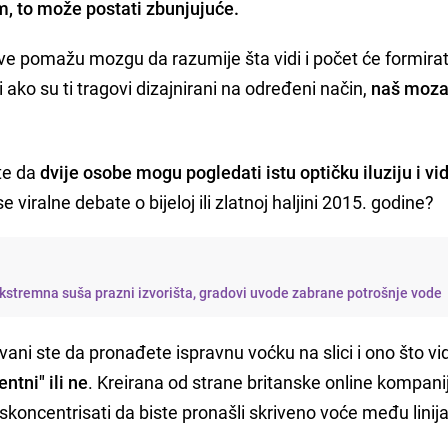
, to može postati zbunjujuće.
ive pomažu mozgu da razumije šta vidi i počet će formirat
i ako su ti tragovi dizajnirani na određeni način,
naš moza
ste da
dvije osobe mogu pogledati istu optičku iluziju i vid
 se viralne debate o bijeloj ili zlatnoj haljini 2015. godine?
kstremna suša prazni izvorišta, gradovi uvode zabrane potrošnje vode
azvani ste da pronađete ispravnu voćku na slici i ono što vi
entni" ili ne
. Kreirana od strane britanske online kompani
skoncentrisati da biste pronašli skriveno voće među linij