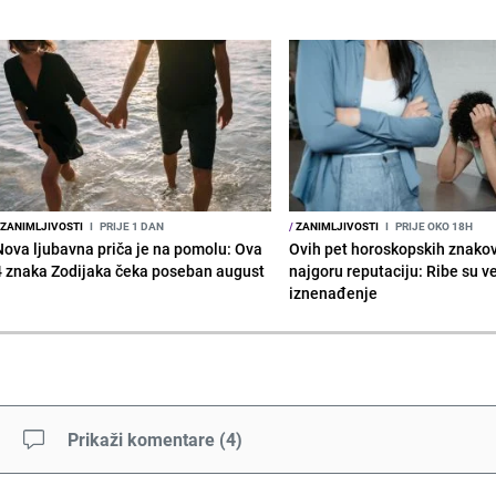
ZANIMLJIVOSTI
I
PRIJE 1 DAN
/
ZANIMLJIVOSTI
I
PRIJE OKO 18H
Nova ljubavna priča je na pomolu: Ova
Ovih pet horoskopskih znako
4 znaka Zodijaka čeka poseban august
najgoru reputaciju: Ribe su v
iznenađenje
Prikaži komentare
(
4
)