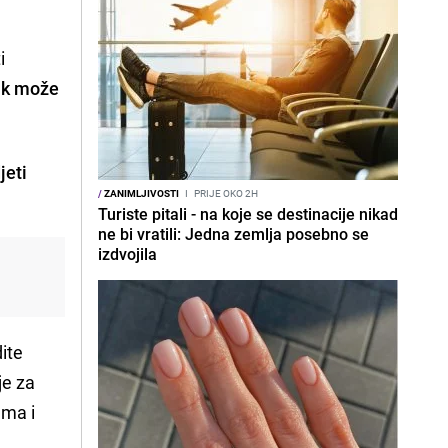
i
k može
jeti
/
ZANIMLJIVOSTI
I
PRIJE OKO 2H
Turiste pitali - na koje se destinacije nikad
ne bi vratili: Jedna zemlja posebno se
izdvojila
dite
je za
ama i