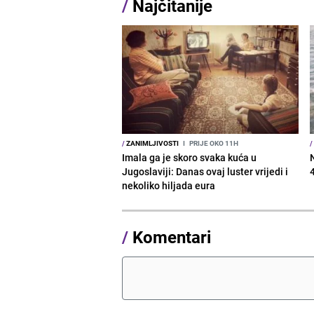
/
Najčitanije
/
ZANIMLJIVOSTI
I
PRIJE OKO 11H
/
Imala ga je skoro svaka kuća u
Jugoslaviji: Danas ovaj luster vrijedi i
nekoliko hiljada eura
/
Komentari