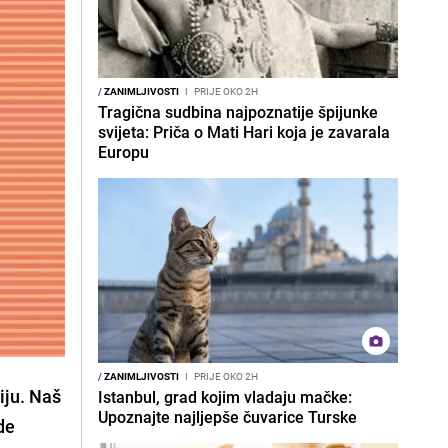
/
ZANIMLJIVOSTI
I
PRIJE OKO 2H
Tragična sudbina najpoznatije špijunke
svijeta: Priča o Mati Hari koja je zavarala
Europu
/
ZANIMLJIVOSTI
I
PRIJE OKO 2H
ziju. Naš
Istanbul, grad kojim vladaju mačke:
Upoznajte najljepše čuvarice Turske
de