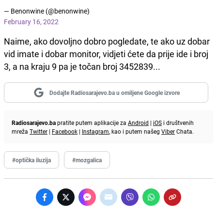
— Benonwine (@benonwine)
February 16, 2022
Naime, ako dovoljno dobro pogledate, te ako uz dobar
vid imate i dobar monitor, vidjeti ćete da prije ide i broj
3, a na kraju 9 pa je točan broj 3452839...
Dodajte Radiosarajevo.ba u omiljene Google izvore
Radiosarajevo.ba
pratite putem aplikacije za
Android
|
iOS
i društvenih
mreža
Twitter
|
Facebook
|
Instagram
, kao i putem našeg
Viber
Chata.
#optička iluzija
#mozgalica