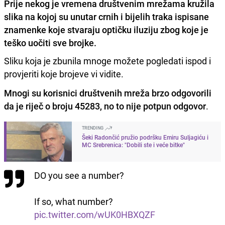
Prije nekog je vremena društvenim mrežama kružila
slika na kojoj su unutar crnih i bijelih traka ispisane
znamenke koje stvaraju optičku iluziju zbog koje je
teško uočiti sve brojke.
Sliku koja je zbunila mnoge možete pogledati ispod i
provjeriti koje brojeve vi vidite.
Mnogi su korisnici društvenih mreža brzo odgovorili
da je riječ o broju 45283, no to nije potpun odgovor
.
TRENDING
Šeki Radončić pružio podršku Emiru Suljagiću i
MC Srebrenica: "Dobili ste i veće bitke"
DO you see a number?
If so, what number?
pic.twitter.com/wUK0HBXQZF