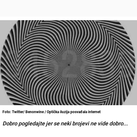
Foto: Twitter/ Benonwine / Optička iluzija posvađala internet
Dobro pogledajte jer se neki brojevi ne vide dobro...