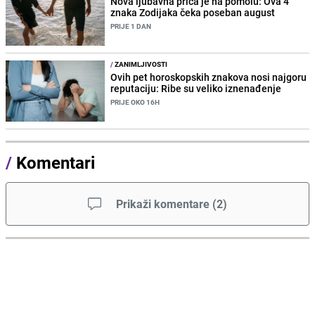
Nova ljubavna priča je na pomolu: Ova 4
znaka Zodijaka čeka poseban august
PRIJE 1 DAN
/
ZANIMLJIVOSTI
Ovih pet horoskopskih znakova nosi najgoru
reputaciju: Ribe su veliko iznenađenje
PRIJE OKO 16H
/
Komentari
Prikaži komentare
(
2
)