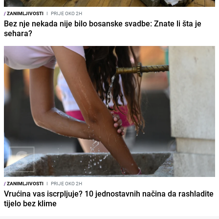
/
ZANIMLJIVOSTI
I
PRIJE OKO 2H
Bez nje nekada nije bilo bosanske svadbe: Znate li šta je
sehara?
/
ZANIMLJIVOSTI
I
PRIJE OKO 2H
Vrućina vas iscrpljuje? 10 jednostavnih načina da rashladite
tijelo bez klime