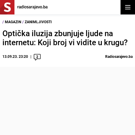
Otvor
/
MAGAZIN
/
ZANIMLJIVOSTI
Optička iluzija zbunjuje ljude na
internetu: Koji broj vi vidite u krugu?
13.09.23. 23:20
Radiosarajevo.ba
2