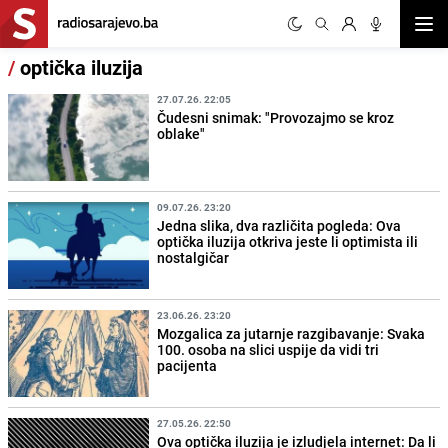
Otvor
/
optička iluzija
27.07.26. 22:05
Čudesni snimak: "Provozajmo se kroz
oblake"
09.07.26. 23:20
Jedna slika, dva različita pogleda: Ova
optička iluzija otkriva jeste li optimista ili
nostalgičar
23.06.26. 23:20
Mozgalica za jutarnje razgibavanje: Svaka
100. osoba na slici uspije da vidi tri
pacijenta
27.05.26. 22:50
Ova optička iluzija je izludjela internet: Da li