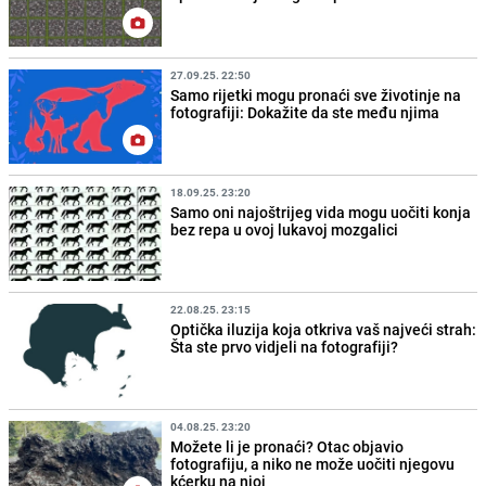
27.09.25. 22:50
Samo rijetki mogu pronaći sve životinje na
fotografiji: Dokažite da ste među njima
18.09.25. 23:20
Samo oni najoštrijeg vida mogu uočiti konja
bez repa u ovoj lukavoj mozgalici
22.08.25. 23:15
Optička iluzija koja otkriva vaš najveći strah:
Šta ste prvo vidjeli na fotografiji?
04.08.25. 23:20
Možete li je pronaći? Otac objavio
fotografiju, a niko ne može uočiti njegovu
kćerku na njoj