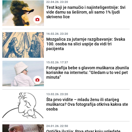
22.04.26. 23:20
Test koji je namučio i najinteligentnije: Svi
vide damu sa šeširom, ali samo 1% ljudi
skriveno lice
16.02.26. 23:20
Mozgalica za jutarnje razgibavanje: Svaka
100. osoba na slici uspije da vidi tri
pacijenta
15.02.26. 17:37
Fotografija bebe s glavom muškarca zbunila
korisnike na internetu: "Gledam u to već pet
minuta"
13.02.26. 23:20
Šta prvo vidite – mladu ženu ili starijeg
muškarca? Ova fotografija otkriva kakva ste
osoba
24.01.26. 22:50
Optička iluzija: Prva stvar koju ugledate