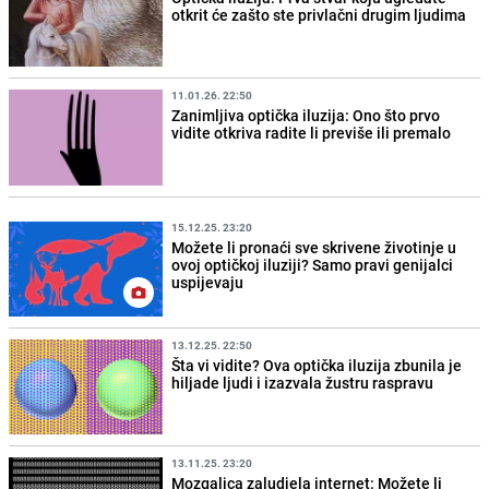
otkrit će zašto ste privlačni drugim ljudima
11.01.26. 22:50
Zanimljiva optička iluzija: Ono što prvo
vidite otkriva radite li previše ili premalo
15.12.25. 23:20
Možete li pronaći sve skrivene životinje u
ovoj optičkoj iluziji? Samo pravi genijalci
uspijevaju
13.12.25. 22:50
Šta vi vidite? Ova optička iluzija zbunila je
hiljade ljudi i izazvala žustru raspravu
13.11.25. 23:20
Mozgalica zaludjela internet: Možete li