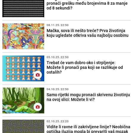
pronaći grešku među brojevima 8 za manje
od 8 sekundi?
08.11.25. 22:50
Mačka, sova ili nešto treće? Prva životinja
koju ugledate otkriva vašu najbolju osobinu
05.10.25. 22:50
Trebat će vam dobro oko i strpljenje:
Možete li pronaći psa koji se razlikuje od
ostalih?
04.10.25. 22:50
Samo rijetki mogu pronaći skrivenu životinju
na ovoj slici: Možete li vi?
02.10.25. 23:20
Vidite li ravne ili zakrivljene linije? Neobična
optička iluzija mogla bi prevariti vaš mozak