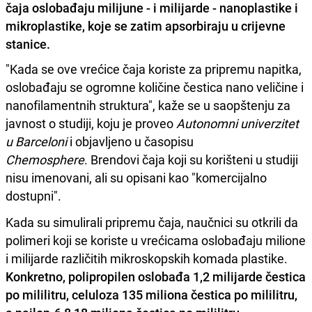
čaja oslobađaju milijune - i milijarde - nanoplastike i
mikroplastike, koje se zatim apsorbiraju u crijevne
stanice.
"Kada se ove vrećice čaja koriste za pripremu napitka,
oslobađaju se ogromne količine čestica nano veličine i
nanofilamentnih struktura", kaže se u saopštenju za
javnost o studiji, koju je proveo
Autonomni univerzitet
u Barceloni
i objavljeno u časopisu
Chemosphere
. Brendovi čaja koji su korišteni u studiji
nisu imenovani, ali su opisani kao "komercijalno
dostupni".
Kada su simulirali pripremu čaja, naučnici su otkrili da
polimeri koji se koriste u vrećicama oslobađaju milione
i milijarde različitih mikroskopskih komada plastike.
Konkretno, polipropilen oslobađa 1,2 milijarde čestica
po mililitru, celuloza 135 miliona čestica po mililitru,