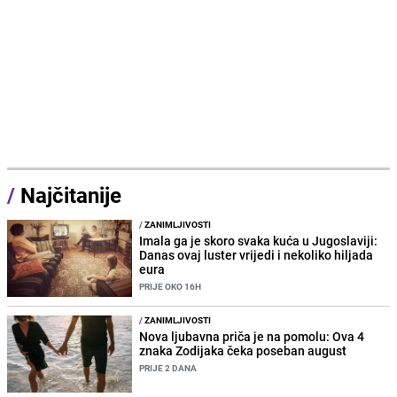
/
Najčitanije
/
ZANIMLJIVOSTI
Imala ga je skoro svaka kuća u Jugoslaviji:
Danas ovaj luster vrijedi i nekoliko hiljada
eura
PRIJE OKO 16H
/
ZANIMLJIVOSTI
Nova ljubavna priča je na pomolu: Ova 4
znaka Zodijaka čeka poseban august
PRIJE 2 DANA