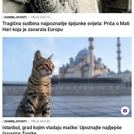
/
ZANIMLJIVOSTI
I
PRIJE OKO 7H
Tragična sudbina najpoznatije špijunke svijeta: Priča o Mati
Hari koja je zavarala Europu
/
ZANIMLJIVOSTI
I
PRIJE OKO 8H
Istanbul, grad kojim vladaju mačke: Upoznajte najljepše
čuvarice Turske