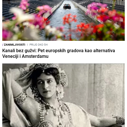
/
ZANIMLJIVOSTI
I
PRIJE OKO 5H
Kanali bez gužvi: Pet europskih gradova kao alternativa
Veneciji i Amsterdamu