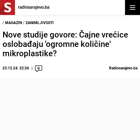
Otvor
/
MAGAZIN
/
ZANIMLJIVOSTI
Nove studije govore: Čajne vrećice
oslobađaju 'ogromne količine'
mikroplastike?
23.12.24. 22:26
Radiosarajevo.ba
0