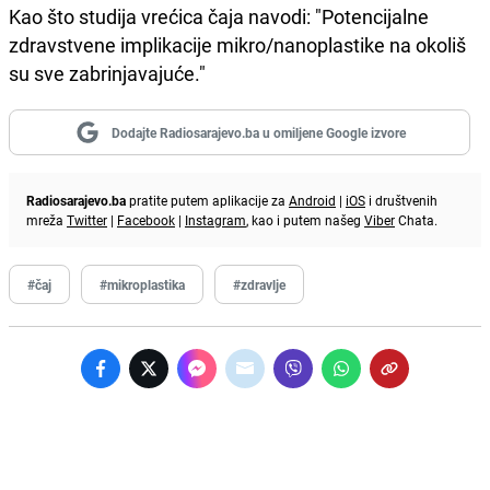
Kao što studija vrećica čaja navodi: "Potencijalne
zdravstvene implikacije mikro/nanoplastike na okoliš
su sve zabrinjavajuće."
Dodajte Radiosarajevo.ba u omiljene Google izvore
Radiosarajevo.ba
pratite putem aplikacije za
Android
|
iOS
i društvenih
mreža
Twitter
|
Facebook
|
Instagram
, kao i putem našeg
Viber
Chata.
#čaj
#mikroplastika
#zdravlje