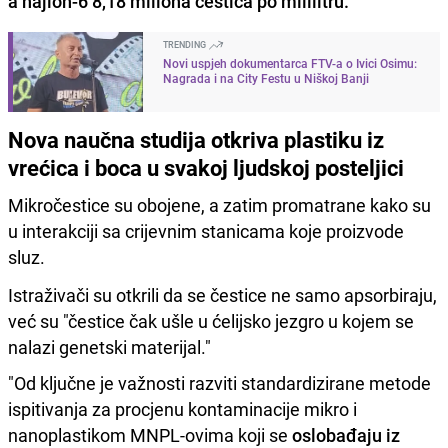
a najlon-6 8,18 miliona čestica po mililitru.
TRENDING
Novi uspjeh dokumentarca FTV-a o Ivici Osimu:
Nagrada i na City Festu u Niškoj Banji
Nova naučna studija otkriva plastiku iz
vrećica i boca u svakoj ljudskoj posteljici
Mikročestice su obojene, a zatim promatrane kako su
u interakciji sa crijevnim stanicama koje proizvode
sluz.
Istraživači su otkrili da se čestice ne samo apsorbiraju,
već su "čestice čak ušle u ćelijsko jezgro u kojem se
nalazi genetski materijal."
"Od ključne je važnosti razviti standardizirane metode
ispitivanja za procjenu kontaminacije mikro i
nanoplastikom MNPL-ovima koji se
oslobađaju iz