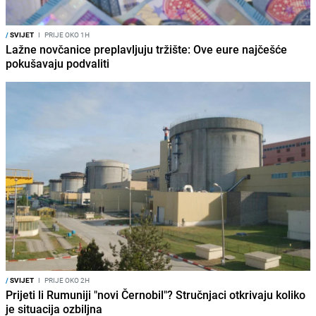
/
SVIJET
I
PRIJE OKO 1H
Lažne novčanice preplavljuju tržište: Ove eure najčešće
pokušavaju podvaliti
/
SVIJET
I
PRIJE OKO 2H
Prijeti li Rumuniji "novi Černobil"? Stručnjaci otkrivaju koliko
je situacija ozbiljna