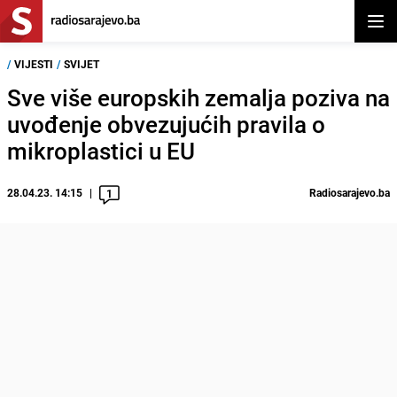
Otvor
/
VIJESTI
/
SVIJET
Sve više europskih zemalja poziva na
uvođenje obvezujućih pravila o
mikroplastici u EU
28.04.23. 14:15
Radiosarajevo.ba
1