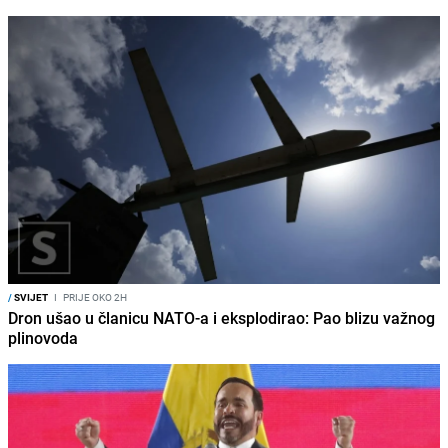
/
SVIJET
I
PRIJE OKO 2H
Dron ušao u članicu NATO-a i eksplodirao: Pao blizu važnog
plinovoda