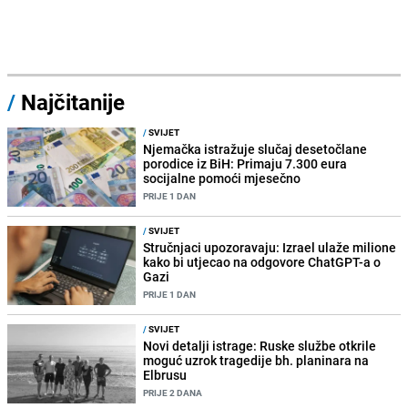
/
Najčitanije
/
SVIJET
Njemačka istražuje slučaj desetočlane
porodice iz BiH: Primaju 7.300 eura
socijalne pomoći mjesečno
PRIJE 1 DAN
/
SVIJET
Stručnjaci upozoravaju: Izrael ulaže milione
kako bi utjecao na odgovore ChatGPT-a o
Gazi
PRIJE 1 DAN
/
SVIJET
Novi detalji istrage: Ruske službe otkrile
moguć uzrok tragedije bh. planinara na
Elbrusu
PRIJE 2 DANA