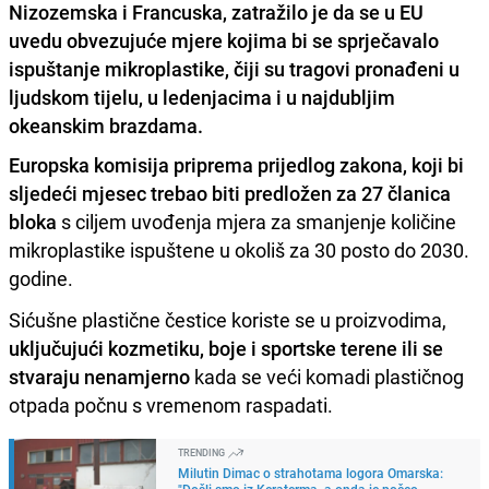
Nizozemska i Francuska, zatražilo je da se u EU
uvedu obvezujuće mjere kojima bi se sprječavalo
ispuštanje mikroplastike, čiji su tragovi pronađeni u
ljudskom tijelu, u ledenjacima i u najdubljim
okeanskim brazdama.
Europska komisija priprema prijedlog zakona, koji bi
sljedeći mjesec trebao biti predložen za 27 članica
bloka
s ciljem uvođenja mjera za smanjenje količine
mikroplastike ispuštene u okoliš za 30 posto do 2030.
godine.
Sićušne plastične čestice koriste se u proizvodima,
uključujući kozmetiku, boje i sportske terene ili se
stvaraju nenamjerno
kada se veći komadi plastičnog
otpada počnu s vremenom raspadati.
TRENDING
Milutin Dimac o strahotama logora Omarska:
"Došli smo iz Keraterma, a onda je počeo