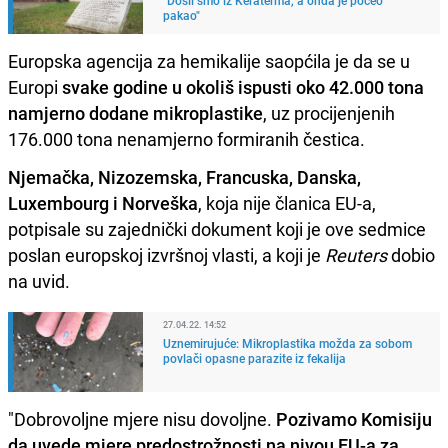
pakao"
Europska agencija za hemikalije saopćila je da se u
Europi
svake godine u okoliš ispusti oko 42.000 tona
namjerno dodane mikroplastike
, uz procijenjenih
176.000 tona nenamjerno formiranih čestica.
Njemačka, Nizozemska, Francuska, Danska,
Luxembourg i Norveška
, koja nije članica EU-a,
potpisale su zajednički dokument koji je ove sedmice
poslan europskoj izvršnoj vlasti, a koji je
Reuters
dobio
na uvid.
27.04.22. 14:52
Uznemirujuće: Mikroplastika možda za sobom
povlači opasne parazite iz fekalija
"Dobrovoljne mjere nisu dovoljne.
Pozivamo Komisiju
da uvede mjere predostrožnosti na nivou EU-a za