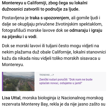
Montereyu u Californiji, zbog čega su lokalni
dužnosnici zatvorili to područje za ljude.
Postavljena je
traka s upozorenjem
, ali gomile ljudi i
dalje se okupljaju privučene životinjskim spektaklom,
fotografišući morske lavove dok se
odmaraju i igraju
na pijesku i u vodi
.
Dok se morski lavovi ili tuljani često mogu vidjeti na
nekim plažama duž obale Californije, lokalni stanovnici
kažu da nikada nisu vidjeli toliko morskih sisavaca u
Montereyu.
TRENDING
Zenički rudari poručili: "Dok nam ne bude
uplaćen novac, ostajemo u jami!"
Lisa Uttal
, morska biologinja iz Nacionalnog morskog
rezervata Monterey Bay, rekla je da nije jasno zašto su