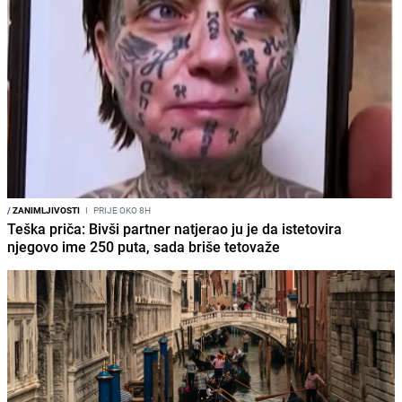
/
ZANIMLJIVOSTI
I
PRIJE OKO 8H
Teška priča: Bivši partner natjerao ju je da istetovira
njegovo ime 250 puta, sada briše tetovaže