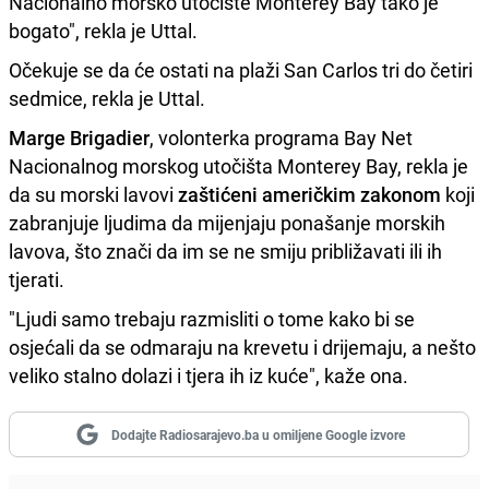
Nacionalno morsko utočište Monterey Bay tako je
bogato", rekla je Uttal.
Očekuje se da će ostati na plaži San Carlos tri do četiri
sedmice, rekla je Uttal.
Marge Brigadier
, volonterka programa Bay Net
Nacionalnog morskog utočišta Monterey Bay, rekla je
da su morski lavovi
zaštićeni američkim zakonom
koji
zabranjuje ljudima da mijenjaju ponašanje morskih
lavova, što znači da im se ne smiju približavati ili ih
tjerati.
"Ljudi samo trebaju razmisliti o tome kako bi se
osjećali da se odmaraju na krevetu i drijemaju, a nešto
veliko stalno dolazi i tjera ih iz kuće", kaže ona.
Dodajte Radiosarajevo.ba u omiljene Google izvore