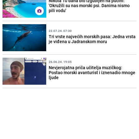
Nikola 10 dana bio izgubljen na pučini:
'Okružili su nas morski psi. Danima nismo
pili vodu'
22.07.24. 07:30
Tri vrste najvećih morskih pasa: Jedna vrsta
je viđena u Jadranskom moru
26.06.24. 19:05
Nevjerojatna priča učitelja muzičkog:
Postao morski avanturist i iznenadio mnoge
ljude