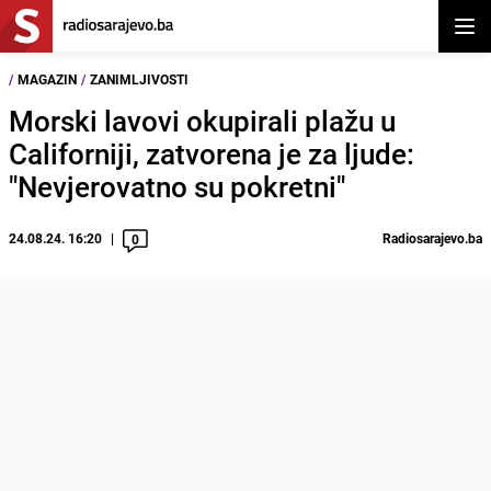
Otvor
/
MAGAZIN
/
ZANIMLJIVOSTI
Morski lavovi okupirali plažu u
Californiji, zatvorena je za ljude:
"Nevjerovatno su pokretni"
24.08.24. 16:20
Radiosarajevo.ba
0