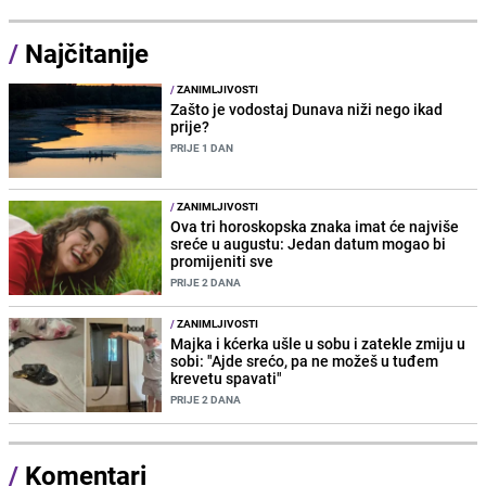
/
Najčitanije
/
ZANIMLJIVOSTI
Zašto je vodostaj Dunava niži nego ikad
prije?
PRIJE 1 DAN
/
ZANIMLJIVOSTI
Ova tri horoskopska znaka imat će najviše
sreće u augustu: Jedan datum mogao bi
promijeniti sve
PRIJE 2 DANA
/
ZANIMLJIVOSTI
Majka i kćerka ušle u sobu i zatekle zmiju u
sobi: "Ajde srećo, pa ne možeš u tuđem
krevetu spavati"
PRIJE 2 DANA
/
Komentari