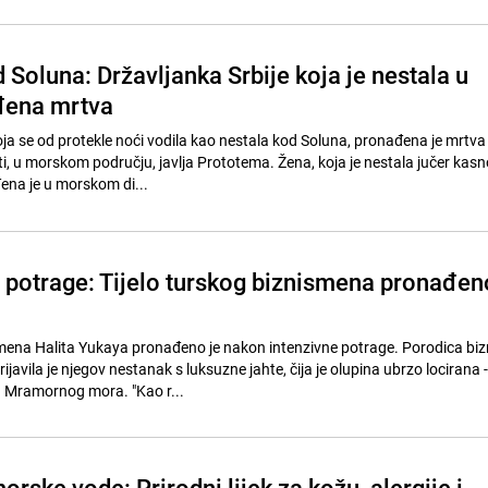
 Soluna: Državljanka Srbije koja je nestala u
đena mrtva
koja se od protekle noći vodila kao nestala kod Soluna, pronađena je mrtva
ti, u morskom području, javlja Prototema. Žena, koja je nestala jučer kasn
ena je u morskom di...
j potrage: Tijelo turskog biznismena pronađen
smena Halita Yukaya pronađeno je nakon intenzivne potrage. Porodica bi
avila je njegov nestanak s luksuzne jahte, čija je olupina ubrzo locirana -
u Mramornog mora. "Kao r...
morske vode: Prirodni lijek za kožu, alergije i