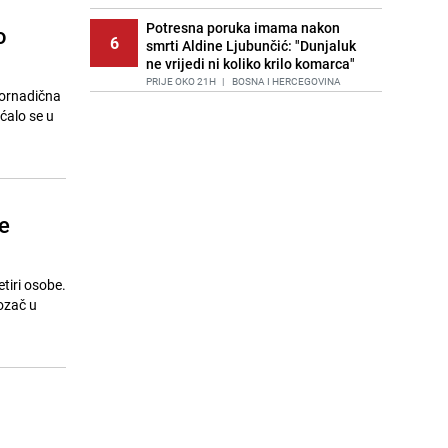
Potresna poruka imama nakon
o
6
smrti Aldine Ljubunčić: "Dunjaluk
ne vrijedi ni koliko krilo komarca"
PRIJE OKO 21H
|
BOSNA I HERCEGOVINA
 tornadična
ećalo se u
Cijela regija čeka njegovu
7
progonozu: Poznati meteorolog
najavljuje veću promjenu vremena
PRIJE 1 DAN
|
REGIJA
Stručnjaci upozoravaju: Izrael ulaže
e
8
milione kako bi utjecao na
odgovore ChatGPT-a o Gazi
PRIJE 2 DANA
|
SVIJET
tiri osobe.
Kako očistiti staklo od tuš-kabina:
vozač u
9
Jednostavni savjeti za očuvanje
sjaja
PRIJE 1 DAN
|
ŽIVOT I STIL
Jedan od najvećih gradova nije na
10
listi: Ovo su lokacije prvih Lidl
prodavnica u BiH
PRIJE 1 DAN
|
BOSNA I HERCEGOVINA