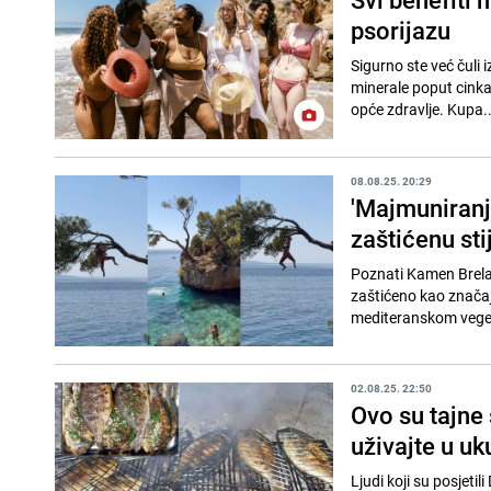
psorijazu
Sigurno ste već čuli i
minerale poput cinka, 
opće zdravlje. Kupa..
08.08.25. 20:29
'Majmuniranje
zaštićenu sti
Poznati Kamen Brela, 
zaštićeno kao značajn
mediteranskom vegeta
02.08.25. 22:50
Ovo su tajne 
uživajte u u
Ljudi koji su posjeti