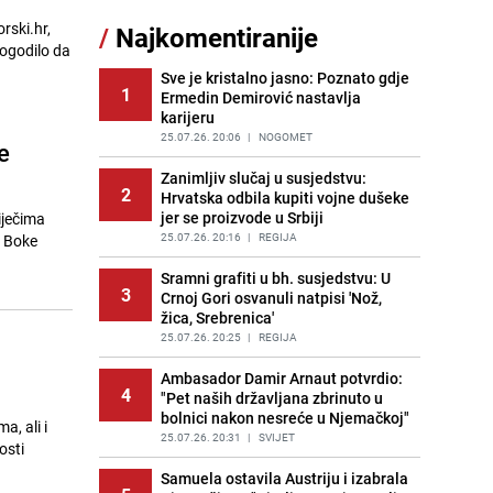
rski.hr,
/
Najkomentiranije
Recept za brze uštipke: Ne upijaju
dogodilo da
11
ulje i gotovi su za 30 minuta
Sve je kristalno jasno: Poznato gdje
PRIJE OKO 11H
|
RECEPTI
1
Ermedin Demirović nastavlja
karijeru
Gosti iz Njemačke napravili požar u
12
apartmanu u Istri, vlasniku se
25.07.26. 20:06
|
NOGOMET
e
smijali i pokazivali srednji prst
Zanimljiv slučaj u susjedstvu:
PRIJE 2 DANA
|
REGIJA
2
Hrvatska odbila kupiti vojne dušeke
jer se proizvode u Srbiji
iječima
Užas u bh. susjedstvu, mladići
13
bludničili nad maloljetnicom i sve
25.07.26. 20:16
|
REGIJA
u Boke
snimali: "Stari te gleda u lajvu"
Sramni grafiti u bh. susjedstvu: U
PRIJE 1 DAN
|
REGIJA
3
Crnoj Gori osvanuli natpisi 'Nož,
žica, Srebrenica'
Novi detalji istrage: Ruske službe
14
otkrile moguć uzrok tragedije bh.
25.07.26. 20:25
|
REGIJA
planinara na Elbrusu
Ambasador Damir Arnaut potvrdio:
PRIJE 2 DANA
|
SVIJET
4
"Pet naših državljana zbrinuto u
bolnici nakon nesreće u Njemačkoj"
Očistite rernu bez hemikalija:
, ali i
15
Poznata stručnjakinja dijeli savjete
25.07.26. 20:31
|
SVIJET
osti
PRIJE 2 DANA
|
ŽIVOT I STIL
Samuela ostavila Austriju i izabrala