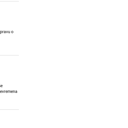
spravu o
še
 nevremena