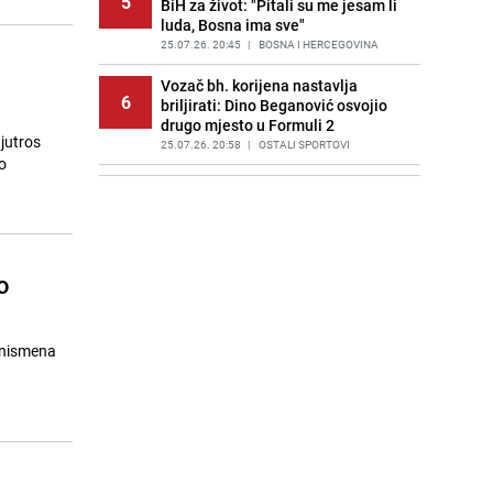
5
BiH za život: "Pitali su me jesam li
luda, Bosna ima sve"
25.07.26. 20:45
|
BOSNA I HERCEGOVINA
Vozač bh. korijena nastavlja
6
briljirati: Dino Beganović osvojio
drugo mjesto u Formuli 2
 jutros
25.07.26. 20:58
|
OSTALI SPORTOVI
o
Meteorolog iz Austrije upozorio:
7
"Signale imamo već danima, ali
nismo ranije smjeli objaviti"
25.07.26. 21:01
|
SVIJET
o
Košarac nastavio vrijeđati
8
ambasadora Subašića: "U kasabu,
pa tamo mlati praznu slamu"
25.07.26. 21:25
|
BOSNA I HERCEGOVINA
znismena
Svijet sve više pretražuje našu
9
zemlju: Bosna i Hercegovina
najveći turistički hit nakon
Mundijala
25.07.26. 21:30
|
ZANIMLJIVOSTI