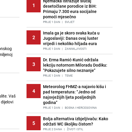
Njemačka istražuje slučaj
1
desetočlane porodice iz BiH:
Primaju 7.300 eura socijalne
pomoći mjesečno
PRIJE 1 DAN
|
SVIJET
Imala ga je skoro svaka kuća u
2
Jugoslaviji: Danas ovaj luster
vrijedi i nekoliko hiljada eura
zonskog
PRIJE 1 DAN
|
ZANIMLJIVOSTI
iljenoj
Dr. Erma Ramić-Kunić održala
3
lekciju notornom Miloradu Dodiku:
"Pokazujete silno neznanje"
PRIJE 1 DAN
|
TEME
Meteorolog FHMZ-a najavio kišu i
4
pad temperatura: "Jedno od
slite. Vaš
najsvježijih ljeta posljednjih
dijelovi
godina"
PRIJE 1 DAN
|
BOSNA I HERCEGOVINA
Bolja alternativa izbjeljivaču: Kako
5
održati WC školjku čistom?
PRIJE 2 DANA
|
ŽIVOT I STIL