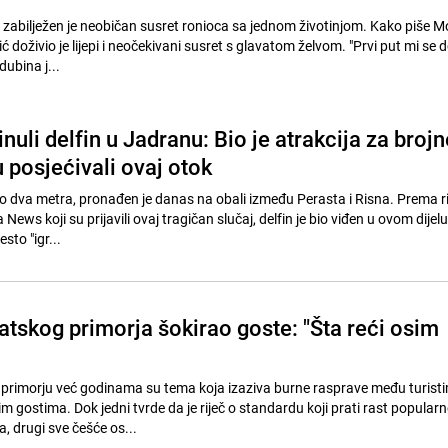
zabilježen je neobičan susret ronioca sa jednom životinjom. Kako piše Mo
 doživio je lijepi i neočekivani susret s glavatom želvom. "Prvi put mi se 
dubina j...
uli delfin u Jadranu: Bio je atrakcija za brojn
su posjećivali ovaj otok
oko dva metra, pronađen je danas na obali između Perasta i Risna. Prema r
 News koji su prijavili ovaj tragičan slučaj, delfin je bio viđen u ovom dijel
sto "igr...
atskog primorja šokirao goste: "Šta reći osim
primorju već godinama su tema koja izaziva burne rasprave među turistima
ostima. Dok jedni tvrde da je riječ o standardu koji prati rast popularn
a, drugi sve češće os...