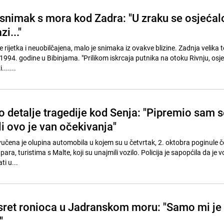
 snimak s mora kod Zadra: "U zraku se osjećal
i..."
 rijetka i neuobilčajena, malo je snimaka iz ovakve blizine. Zadnja velika
e 1994. godine u Bibinjama. "Prilikom iskrcaja putnika na otoku Rivnju, osj
......
o detalje tragedije kod Senja: "Pipremio sam s
li ovo je van očekivanja"
učena je olupina automobila u kojem su u četvrtak, 2. oktobra poginule če
para, turistima s Malte, koji su unajmili vozilo. Policija je sapopćila da je 
ti u...
ret ronioca u Jadranskom moru: "Samo mi je
"