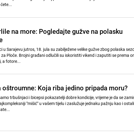
ćete...
rlile na more: Pogledajte gužve na polasku
e
ci u Sarajevu jutros, 18. jula su zabilježene velike gužve zbog polaska se
Ploče. Brojni građani odlučili su iskoristiti vikend i zaputiti se prema om
, a fotore...
 oštroumne: Koja riba jedino pripada moru?
samo trbušnjaci i bicepsi pokazatelji dobre kondicije, vrijeme je da se zami
jkompleksniji "mišić" u vašem tijelu i zaslužuje jednaku pažnju kao i ostali 
ate...