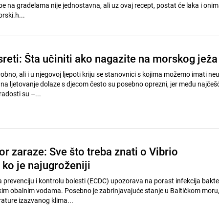
e na gradelama nije jednostavna, ali uz ovaj recept, postat će laka i oni
rski.h...
reti: Šta učiniti ako nagazite na morskog ježa
arobno, ali i u njegovoj ljepoti kriju se stanovnici s kojima možemo imati n
ji na ljetovanje dolaze s djecom često su posebno oprezni, jer među najčeš
radosti su –...
r zaraze: Sve što treba znati o Vibrio
 ko je najugroženiji
 prevenciju i kontrolu bolesti (ECDC) upozorava na porast infekcija bakt
kim obalnim vodama. Posebno je zabrinjavajuće stanje u Baltičkom moru, 
ature izazvanog klima...