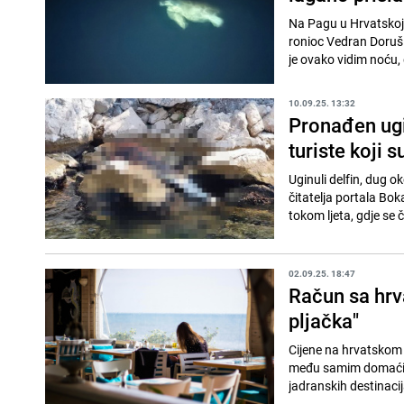
Na Pagu u Hrvatskoj 
ronioc Vedran Dorušić
je ovako vidim noću, 
10.09.25. 13:32
Pronađen ugin
turiste koji 
Uginuli delfin, dug 
čitatelja portala Boka
tokom ljeta, gdje se če
02.09.25. 18:47
Račun sa hrv
pljačka"
Cijene na hrvatskom 
među samim domaćim g
jadranskih destinacij