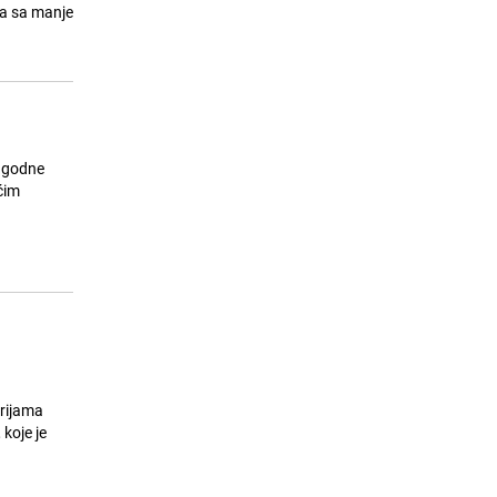
ma sa manje
Ne uplaćujte novac posrednicima:
15
Turisti prevareni za smještaj u
Neumu
25.07.26. 22:26
|
BOSNA I HERCEGOVINA
eugodne
ćim
erijama
koje je