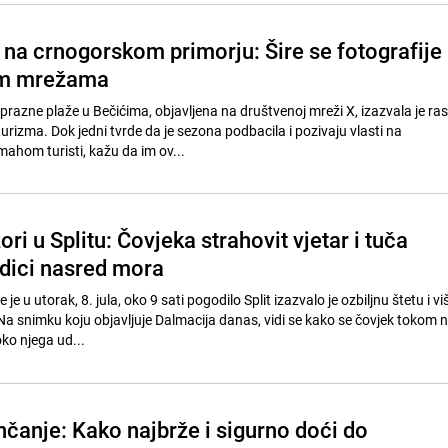
 na crnogorskom primorju: Šire se fotografije
im mrežama
prazne plaže u Bečićima, objavljena na društvenoj mreži X, izazvala je ra
rizma. Dok jedni tvrde da je sezona podbacila i pozivaju vlasti na
mahom turisti, kažu da im ov...
ori u Splitu: Čovjeka strahovit vjetar i tuča
odici nasred mora
 je u utorak, 8. jula, oko 9 sati pogodilo Split izazvalo je ozbiljnu štetu i vi
Na snimku koju objavljuje Dalmacija danas, vidi se kako se čovjek tokom
ko njega ud...
nčanje: Kako najbrže i sigurno doći do