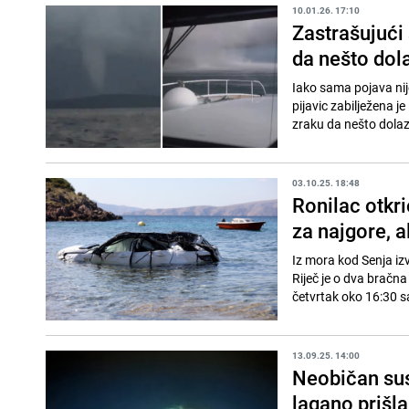
10.01.26. 17:10
Zastrašujući
da nešto dolaz
Iako sama pojava nije
pijavic zabilježena j
zraku da nešto dolazi.
03.10.25. 18:48
Ronilac otkri
za najgore, a
Iz mora kod Senja izv
Riječ je o dva bračna 
četvrtak oko 16:30 sa
13.09.25. 14:00
Neobičan sus
lagano prišla