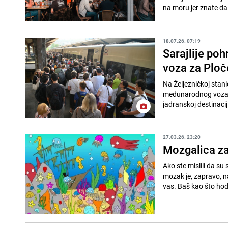
na moru jer znate da 
18.07.26. 07:19
Sarajlije poh
voza za Ploč
Na Željezničkoj stani
međunarodnog voza za 
jadranskoj destinaciji
27.03.26. 23:20
Mozgalica za
Ako ste mislili da su 
mozak je, zapravo, na
vas. Baš kao što hod