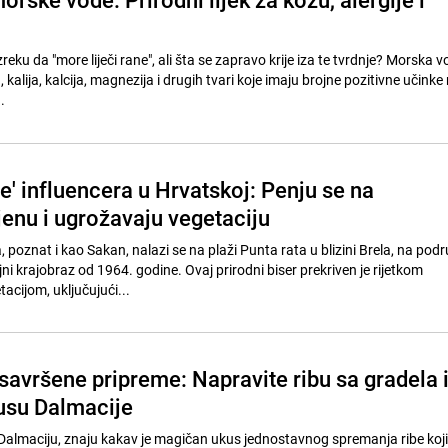
zreku da "more liječi rane", ali šta se zapravo krije iza te tvrdnje? Morska 
kalija, kalcija, magnezija i drugih tvari koje imaju brojne pozitivne učinke
.
' influencera u Hrvatskoj: Penju se na
jenu i ugrožavaju vegetaciju
poznat i kao Sakan, nalazi se na plaži Punta rata u blizini Brela, na podru
i krajobraz od 1964. godine. Ovaj prirodni biser prekriven je rijetkom
cijom, uključujući...
savršene pripreme: Napravite ribu sa gradela 
kusu Dalmacije
li Dalmaciju, znaju kakav je magičan ukus jednostavnog spremanja ribe koji 