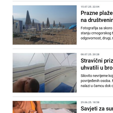
15.07.25. 22:04
Prazne plaže
na društven
Fotografija sa skoro 
stanju crnogorskog tu
odgovornost, drugi, 
08.07.25. 20:28
Stravični priz
uhvatili u br
Silovito nevrijeme koje
povrijeđenih osoba. 
nalazi u čamcu dok o
29.06.25. 18:58
Savjeti za su