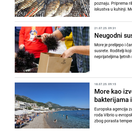
poznaju. Priprema rib
iskustva u kuhinji. Mo
21.07.25. 09:31
Neugodni sus
More je prelijepo i č
susrete. Roditelji ko
neprijateljima ljetnih 
18.07.25. 09:15
More kao izvo
bakterijama i
Europska agencija za
roda Vibrio u evrops
zbog porasta temper