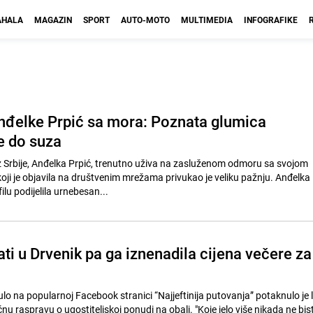
HALA
MAGAZIN
SPORT
AUTO-MOTO
MULTIMEDIA
INFOGRAFIKE
nđelke Prpić sa mora: Poznata glumica
e do suza
 Srbije, Anđelka Prpić, trenutno uživa na zasluženom odmoru sa svojom
ji je objavila na društvenim mrežama privukao je veliku pažnju. Anđelka 
lu podijelila urnebesan...
ati u Drvenik pa ga iznenadila cijena večere za
ulo na popularnoj Facebook stranici “Najjeftinija putovanja” potaknulo je 
ečnu raspravu o ugostiteljskoj ponudi na obali. "Koje jelo više nikada ne bist