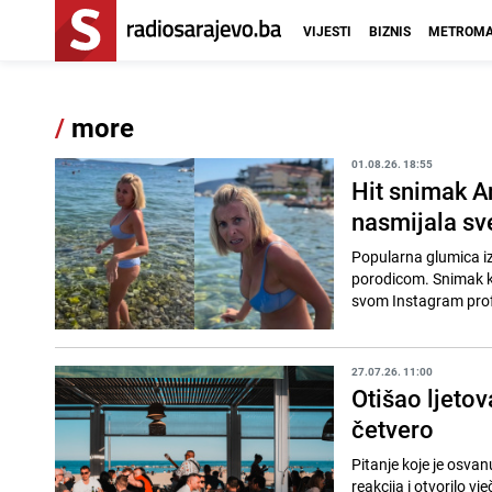
VIJESTI
BIZNIS
METROMA
/
more
01.08.26. 18:55
Hit snimak A
nasmijala sv
Popularna glumica iz
porodicom. Snimak ko
svom Instagram profi
27.07.26. 11:00
Otišao ljetov
četvero
Pitanje koje je osvan
reakcija i otvorilo vj