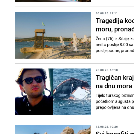
30.08.25. 11:11
Tragedija kod
moru, prona
Žena (76) iz Srbije, 
nešto poslije 8.00 sa
poslijepodne, pronađ
25.08.25. 16:18
Tragičan kra
na dnu mora
Tijelo turskog bizni
početkom augusta prij
prepolovljena na dn
13.08.25. 10:26
Svi benefiti 