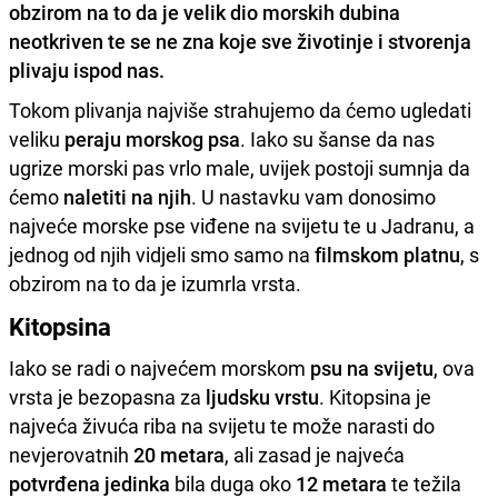
obzirom na to da je velik dio morskih dubina
neotkriven te se ne zna koje sve životinje i stvorenja
plivaju ispod nas.
Tokom plivanja najviše strahujemo da ćemo ugledati
veliku
peraju morskog psa
. Iako su šanse da nas
ugrize morski pas vrlo male, uvijek postoji sumnja da
ćemo
naletiti na njih
. U nastavku vam donosimo
najveće morske pse viđene na svijetu te u Jadranu, a
jednog od njih vidjeli smo samo na
filmskom platnu
, s
obzirom na to da je izumrla vrsta.
Kitopsina
Iako se radi o najvećem morskom
psu na svijetu
, ova
vrsta je bezopasna za
ljudsku vrstu
. Kitopsina je
najveća živuća riba na svijetu te može narasti do
nevjerovatnih
20 metara
, ali zasad je najveća
potvrđena jedinka
bila duga oko
12 metara
te težila