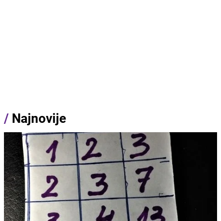
/
Najnovije