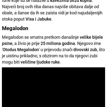
tune koje su se nalazile u
kavezima blizu kopna
.
Najveći broj ovih riba danas najviše obitava dalje od
obale, a šanse da ih se zaista vidi je kod najudaljenijih
otoka poput
Visa i Jabuke
.
Megalodon
Megalodon se smatra pretkom današnje
velike bijele
psine
, a živio je prije
25 miliona godina
. Njegovo ime
'
Otodus Megalodon
' u prijevodu znači
divovski zub
, što
je uistinu prikladno, s obzirom na to da njegovi zubi
mogu biti
veličine ljudske ruke
.