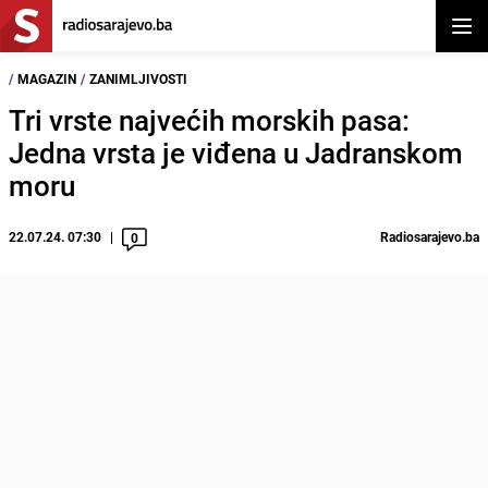
Otvor
/
MAGAZIN
/
ZANIMLJIVOSTI
Tri vrste najvećih morskih pasa:
Jedna vrsta je viđena u Jadranskom
moru
22.07.24. 07:30
Radiosarajevo.ba
0