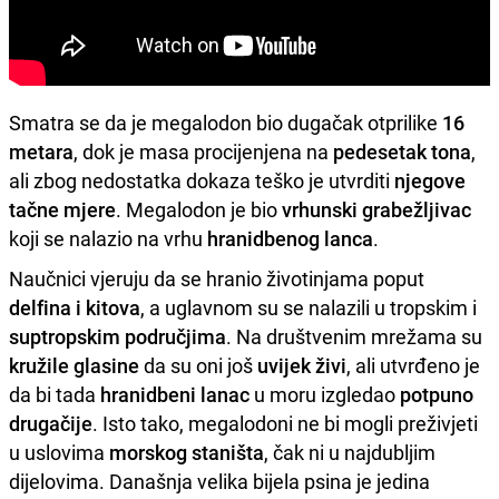
Smatra se da je megalodon bio dugačak otprilike
16
metara
, dok je masa procijenjena na
pedesetak tona
,
ali zbog nedostatka dokaza teško je utvrditi
njegove
tačne mjere
. Megalodon je bio
vrhunski grabežljivac
koji se nalazio na vrhu
hranidbenog lanca
.
Naučnici vjeruju da se hranio životinjama poput
delfina i kitova
, a uglavnom su se nalazili u tropskim i
suptropskim područjima
. Na društvenim mrežama su
kružile glasine
da su oni još
uvijek živi
, ali utvrđeno je
da bi tada
hranidbeni lanac
u moru izgledao
potpuno
drugačije
. Isto tako, megalodoni ne bi mogli preživjeti
u uslovima
morskog staništa
, čak ni u najdubljim
dijelovima. Današnja velika bijela psina je jedina