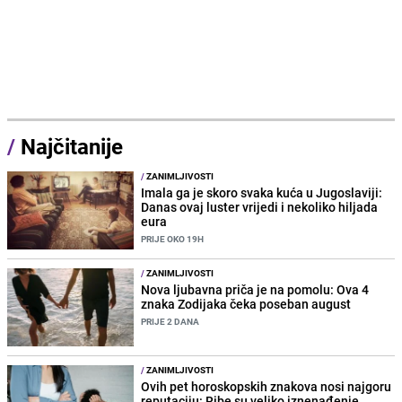
/
Najčitanije
/
ZANIMLJIVOSTI
Imala ga je skoro svaka kuća u Jugoslaviji:
Danas ovaj luster vrijedi i nekoliko hiljada
eura
PRIJE OKO 19H
/
ZANIMLJIVOSTI
Nova ljubavna priča je na pomolu: Ova 4
znaka Zodijaka čeka poseban august
PRIJE 2 DANA
/
ZANIMLJIVOSTI
Ovih pet horoskopskih znakova nosi najgoru
reputaciju: Ribe su veliko iznenađenje