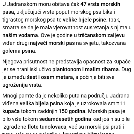
U Jadranskom moru obitava čak
47 vrsta morskih
pasa
, uključujući vrste poput morskog psa bika i
tigrastog morskog psa te
velike bijele psine
. Ipak,
smatra se da je mala vjerovatnost susretanja s njima u
našim vodama
. Ove je godine u
tršćanskom zaljevu
viđen drugi
najveći morski pas
na svijetu, takozvana
golema psina
.
Njegova prisutnost ne predstavlja opasnost za kupače
jer se hrani isključivo
planktonom i malim ribama
. Dug
je između
šest i osam metara
, a počinje biti sve
ugroženija vrsta
.
Mnogi pamte da je nekoliko puta na području Jadrana
viđena
velika bijela psina
koja je uzrokovala smrt
11
kupača
tokom zaddnjih
150 godina
. Morskih pasa je
bilo više tokom
sedamdesetih godina
kad još nisu bile
izgrađene
flote tunolovaca
, već su morski psi pratili