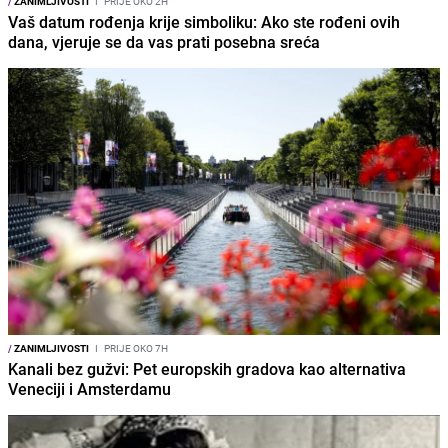
/
ZANIMLJIVOSTI
I
PRIJE OKO 2H
Vaš datum rođenja krije simboliku: Ako ste rođeni ovih
dana, vjeruje se da vas prati posebna sreća
/
ZANIMLJIVOSTI
I
PRIJE OKO 7H
Kanali bez gužvi: Pet europskih gradova kao alternativa
Veneciji i Amsterdamu