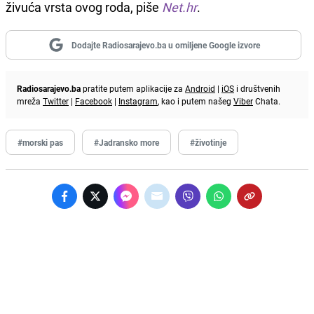
živuća vrsta ovog roda, piše
Net.hr
.
Dodajte Radiosarajevo.ba u omiljene Google izvore
Radiosarajevo.ba
pratite putem aplikacije za
Android
|
iOS
i društvenih
mreža
Twitter
|
Facebook
|
Instagram
, kao i putem našeg
Viber
Chata.
#morski pas
#Jadransko more
#životinje