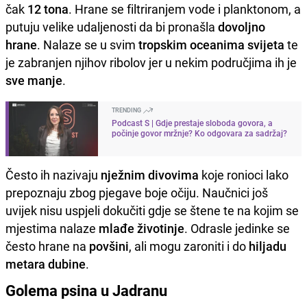
čak
12 tona
. Hrane se filtriranjem vode i planktonom, a
putuju velike udaljenosti da bi pronašla
dovoljno
hrane
. Nalaze se u svim
tropskim oceanima svijeta
te
je zabranjen njihov ribolov jer u nekim područjima ih je
sve manje
.
TRENDING
Podcast S | Gdje prestaje sloboda govora, a
počinje govor mržnje? Ko odgovara za sadržaj?
Često ih nazivaju
nježnim divovima
koje ronioci lako
prepoznaju zbog pjegave boje očiju. Naučnici još
uvijek nisu uspjeli dokučiti gdje se štene te na kojim se
mjestima nalaze
mlađe životinje
. Odrasle jedinke se
često hrane na
povšini
, ali mogu zaroniti i do
hiljadu
metara dubine
.
Golema psina u Jadranu