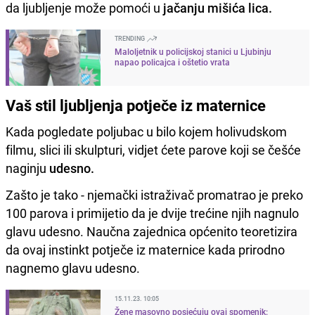
da ljubljenje može pomoći u
jačanju mišića lica.
TRENDING
Maloljetnik u policijskoj stanici u Ljubinju
napao policajca i oštetio vrata
Vaš stil ljubljenja potječe iz maternice
Kada pogledate poljubac u bilo kojem holivudskom
filmu, slici ili skulpturi, vidjet ćete parove koji se češće
naginju
udesno.
Zašto je tako - njemački istraživač promatrao je preko
100 parova i primijetio da je dvije trećine njih nagnulo
glavu udesno. Naučna zajednica općenito teoretizira
da ovaj instinkt potječe iz maternice kada prirodno
nagnemo glavu udesno.
15.11.23. 10:05
Žene masovno posjećuju ovaj spomenik: