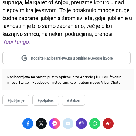
supruga,
Margaret of Anjou
, preuzme kontrolu nad
njegovim kraljevstvom. To je potaknulo mnoge druge
čudne zabrane ljubljenja širom svijeta, gdje ljubljenje u
javnosti nije bilo samo zabranjeno, već je bilo i
kažnjivo smrću
, na nekim područjima, prenosi
YourTango
.
Dodajte Radiosarajevo.ba u omiljene Google izvore
Radiosarajevo.ba
pratite putem aplikacije za
Android
|
iOS
i društvenih
mreža
Twitter
|
Facebook
|
Instagram
, kao i putem našeg
Viber
Chata.
#ljubljenje
#poljubac
#štakori