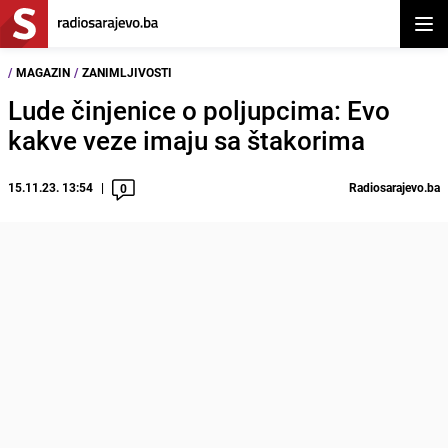
Otvor
/
MAGAZIN
/
ZANIMLJIVOSTI
Lude činjenice o poljupcima: Evo
kakve veze imaju sa štakorima
15.11.23. 13:54
Radiosarajevo.ba
0