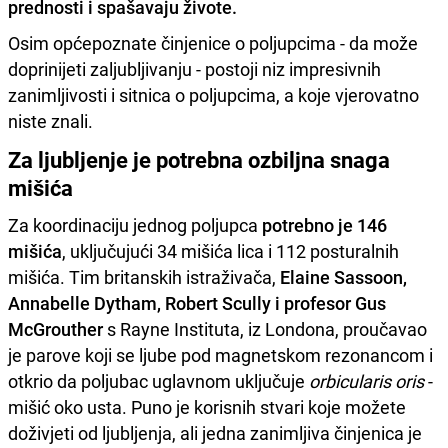
prednosti i spašavaju živote.
Osim općepoznate činjenice o poljupcima - da može
doprinijeti zaljubljivanju - postoji niz impresivnih
zanimljivosti i sitnica o poljupcima, a koje vjerovatno
niste znali.
Za ljubljenje je potrebna ozbiljna snaga
mišića
Za koordinaciju jednog poljupca
potrebno je 146
mišića
, uključujući 34 mišića lica i 112 posturalnih
mišića. Tim britanskih istraživača,
Elaine Sassoon,
Annabelle Dytham, Robert Scully i profesor Gus
McGrouther
s Rayne Instituta, iz Londona, proučavao
je parove koji se ljube pod magnetskom rezonancom i
otkrio da poljubac uglavnom uključuje
orbicularis oris
-
mišić oko usta. Puno je korisnih stvari koje možete
doživjeti od ljubljenja, ali jedna zanimljiva činjenica je