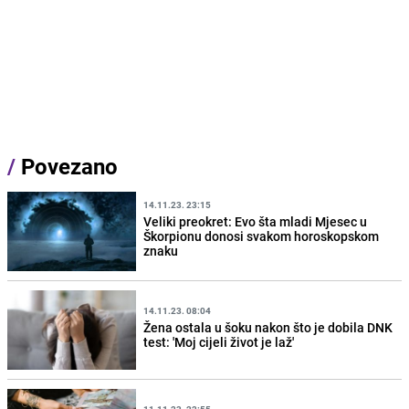
/
Povezano
14.11.23. 23:15
Veliki preokret: Evo šta mladi Mjesec u
Škorpionu donosi svakom horoskopskom
znaku
14.11.23. 08:04
Žena ostala u šoku nakon što je dobila DNK
test: 'Moj cijeli život je laž'