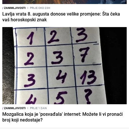
/
ZANIMLJIVOSTI
I
PRIJE OKO 23H
Lavlja vrata 8. augusta donose velike promjene: Šta čeka
vaš horoskopski znak
/
ZANIMLJIVOSTI
I
PRIJE 1 DAN
Mozgalica koja je 'posvađala' internet: Možete li vi pronaći
broj koji nedostaje?