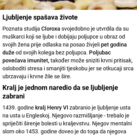
Ljubljenje spašava živote
Poznata studija
Cloroxa
svojedobno je utvrdila da su
muškarci koji se ljube i dobijaju poljupce u obraz od
svojih žena prije odlaska na posao živjeli
pet godina
duže
od svojih kolega bez poljupca.
Poljubac
povećava imunitet,
također može sniziti krvni pritisak,
osloboditi stresa i smanjiti tjeskobu jer se otkucaji srca
ubrzavaju i krvne žile se šire.
Kralj je jednom naredio da se ljubljenje
zabrani
1439. godine
kralj Henry VI
zabranio je ljubljenje usta
na usta u Engleskoj. Njegovo razmišljanje - trebalo je
spriječiti širenje bolesti u kraljevstvu. Njegov mentalni
slom oko 1453. godine doveo je do toga da njegova