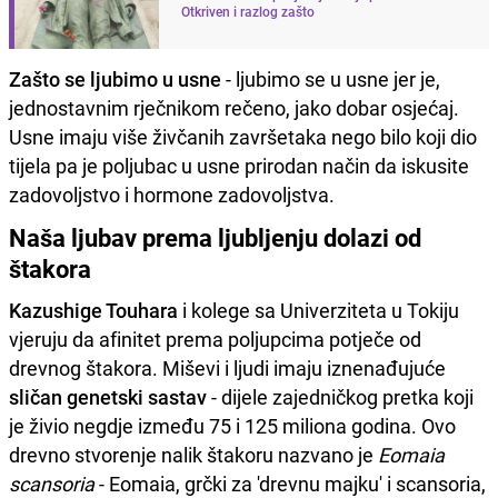
Otkriven i razlog zašto
Zašto se ljubimo u usne
- ljubimo se u usne jer je,
jednostavnim rječnikom rečeno, jako dobar osjećaj.
Usne imaju više živčanih završetaka nego bilo koji dio
tijela pa je poljubac u usne prirodan način da iskusite
zadovoljstvo i hormone zadovoljstva.
Naša ljubav prema ljubljenju dolazi od
štakora
Kazushige Touhara
i kolege sa Univerziteta u Tokiju
vjeruju da afinitet prema poljupcima potječe od
drevnog štakora. Miševi i ljudi imaju iznenađujuće
sličan genetski sastav
- dijele zajedničkog pretka koji
je živio negdje između 75 i 125 miliona godina. Ovo
drevno stvorenje nalik štakoru nazvano je
Eomaia
scansoria
- Eomaia, grčki za 'drevnu majku' i scansoria,