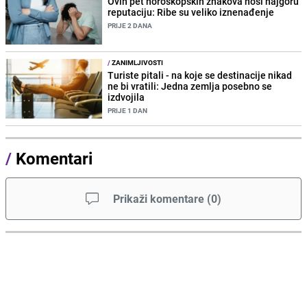
Ovih pet horoskopskih znakova nosi najgoru
reputaciju: Ribe su veliko iznenađenje
PRIJE 2 DANA
/
ZANIMLJIVOSTI
Turiste pitali - na koje se destinacije nikad
ne bi vratili: Jedna zemlja posebno se
izdvojila
PRIJE 1 DAN
/
Komentari
Prikaži komentare
(
0
)