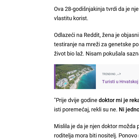
Ova 28-godišnjakinja tvrdi da je njen 
vlastitu korist.
Odlazeći na Reddit, žena je objasn
testiranje na mreži za genetske por
život bio laž. Nisam pokušala sazn
TRENDING
Turisti u Hrvatsko
"Prije dvije godine
doktor mi je re
isti poremećaj, rekli su ne.
Ni jedno
Mislila je da je njen doktor možda 
roditelja mora biti nositelj. Ponov