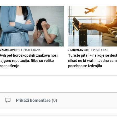
ZANIMLJIVOSTI
I
PRIJE 2 DANA
/
ZANIMLJIVOSTI
I
PRIJE 1 DAN
Ovih pet horoskopskih znakova nosi
Turiste pitali - na koje se des
najgoru reputaciju: Ribe su veliko
nikad ne bi vratili: Jedna zem
iznenađenje
posebno se izdvojila
Prikaži komentare
(
0
)