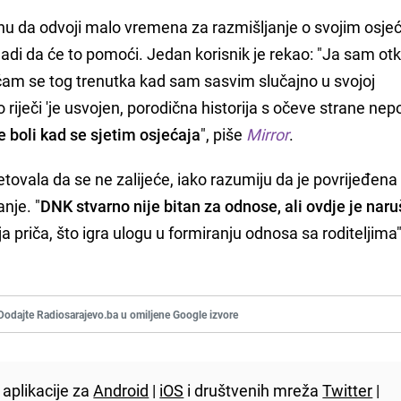
enu da odvoji malo vremena za razmišljanje o svojim osje
 nadi da će to pomoći. Jedan korisnik je rekao: "Ja sam otk
ećam se tog trenutka kad sam sasvim slučajno u svojoj
riječi 'je usvojen, porodična historija s očeve strane nep
e boli kad se sjetim osjećaja
", piše
Mirror
.
etovala da se ne zalijeće, iako razumiju da je povrijeđena 
anje. "
DNK stvarno nije bitan za odnose, ali ovdje je nar
voja priča, što igra ulogu u formiranju odnosa sa roditeljima"
Dodajte Radiosarajevo.ba u omiljene Google izvore
aplikacije za
Android
|
iOS
i društvenih mreža
Twitter
|