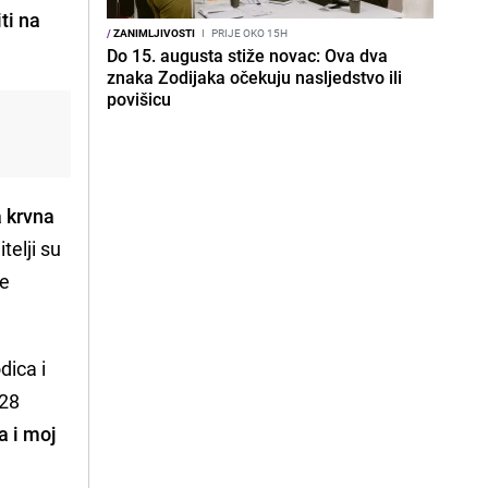
ti na
/
ZANIMLJIVOSTI
I
PRIJE OKO 15H
Do 15. augusta stiže novac: Ova dva
znaka Zodijaka očekuju nasljedstvo ili
povišicu
 krvna
telji su
me
dica i
 28
 i moj