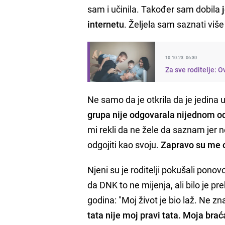
sam i učinila. Također sam dobila
internetu
. Željela sam saznati više 
10.10.23. 06:30
Za sve roditelje: O
Ne samo da je otkrila da je jedina
grupa nije odgovarala nijednom o
mi rekli da ne žele da saznam jer n
odgojiti kao svoju.
Zapravo su me o
Njeni su je roditelji pokušali ponov
da DNK to ne mijenja, ali bilo je prek
godina: "Moj život je bio laž. Ne 
tata nije moj pravi tata. Moja brać