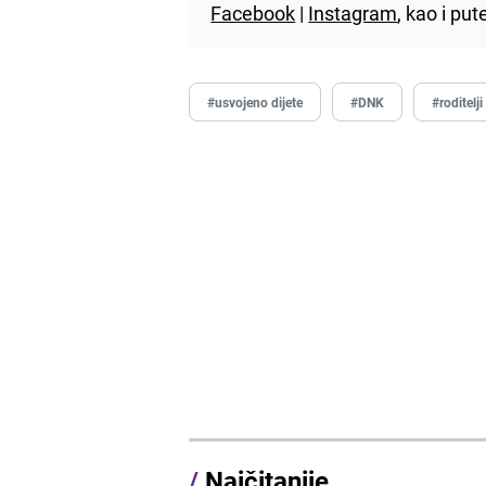
Facebook
|
Instagram
, kao i p
#usvojeno dijete
#DNK
#roditelji
/
Najčitanije