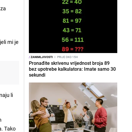
 za
eli mi je
/
ZANIMLJIVOSTI
I
PRIJE OKO 15H
Pronađite skrivenu vrijednost broja 89
bez upotrebe kalkulatora: Imate samo 30
sekundi
maju li
h
a. Tako