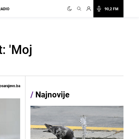
RADIO
90,2 FM
: 'Moj
osarajevo.ba
/
Najnovije