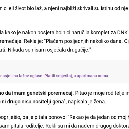
cijeli život bio laž, a njeni najbliži skrivali su istinu od nje
ila kako je nakon posjeta bolnici naručila komplet za DNK
emećaje. Rekla je: "Plačem posljednjih nekoliko dana. Cij
ati. Nikada se nisam osjećala drugačije."
j nasjeli na lažne oglase: Platili smještaj, a apartmana nema
kao da imam genetski poremećaj
. Pitao je moje roditelje i
 ni drugo nisu nositelji gena
", napisala je žena.
pogriješio, pa je pitala ponovo: "Rekao je da jedan od moji
o sam pitala roditelje. Rekli su mi da nađem drugog doktor