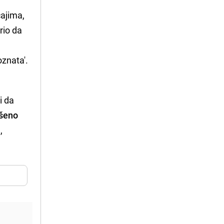
ćajima,
rio da
oznata'.
i da
ušeno
,