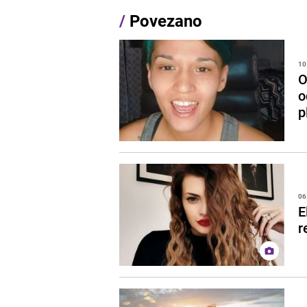
/
Povezano
10
O
o
p
06
E
r