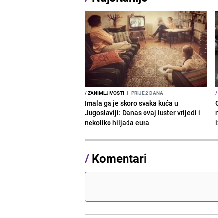
/
ZANIMLJIVOSTI
I
PRIJE 2 DANA
/
Imala ga je skoro svaka kuća u
Jugoslaviji: Danas ovaj luster vrijedi i
nekoliko hiljada eura
/
Komentari