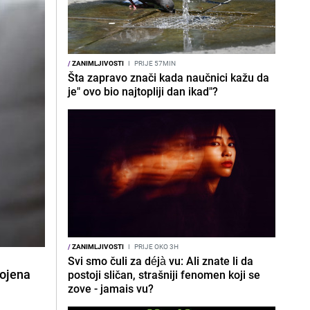
/
ZANIMLJIVOSTI
I
PRIJE 57MIN
Šta zapravo znači kada naučnici kažu da
je" ovo bio najtopliji dan ikad"?
/
ZANIMLJIVOSTI
I
PRIJE OKO 3H
Svi smo čuli za déjà vu: Ali znate li da
vojena
postoji sličan, strašniji fenomen koji se
zove - jamais vu?