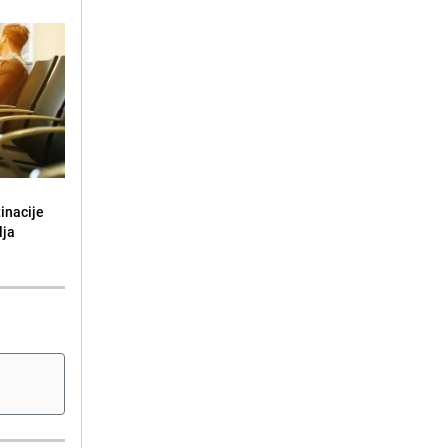
tinacije
lja