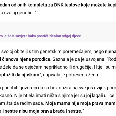
jedan od onih kompleta za DNK testove koje možete kupi
o svojoj genetici."
vo je šest savjeta kako postići idealan odgoj djece
 u svojoj obitelji s tim genetskim poremećajem, nego
njena
d članova njene porodice
. Saznala je da je usvojena. "Rodi
e žele da se osjećam neprikladno ili drugačije. Htjeli su 
ptužili da njuškam
", napisala je potresena žena.
o pridobiti govoreći da su bez obzira na sve još uvijek poro
asno. Nije htjela imati ništa s njima jer su joj lagali u lice
znam šta da radim sada.
Moja mama nije moja prava mama
a i sestre nisu moja prava braća i sestre.
"