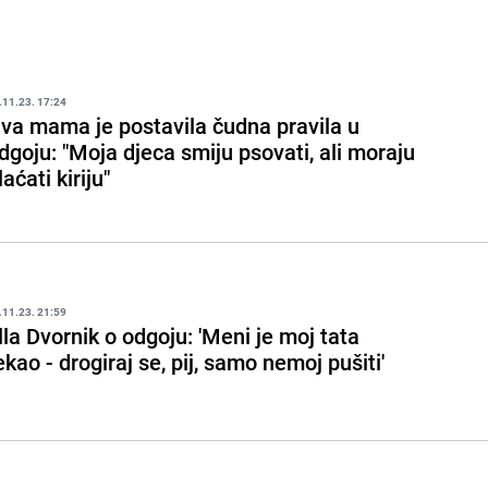
.11.23. 17:24
va mama je postavila čudna pravila u
dgoju: "Moja djeca smiju psovati, ali moraju
laćati kiriju"
.11.23. 21:59
lla Dvornik o odgoju: 'Meni je moj tata
ekao - drogiraj se, pij, samo nemoj pušiti'