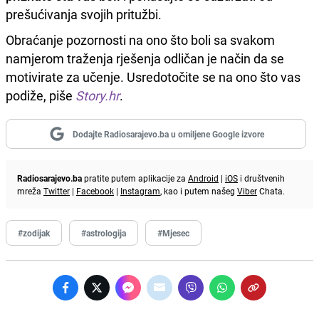
prešućivanja svojih pritužbi.
Obraćanje pozornosti na ono što boli sa svakom
namjerom traženja rješenja odličan je način da se
motivirate za učenje. Usredotočite se na ono što vas
podiže, piše
Story.hr
.
Dodajte Radiosarajevo.ba u omiljene Google izvore
Radiosarajevo.ba
pratite putem aplikacije za
Android
|
iOS
i društvenih
mreža
Twitter
|
Facebook
|
Instagram
, kao i putem našeg
Viber
Chata.
#zodijak
#astrologija
#Mjesec