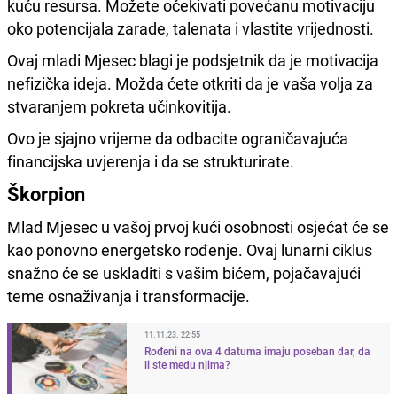
kuću resursa. Možete očekivati povećanu motivaciju
oko potencijala zarade, talenata i vlastite vrijednosti.
Ovaj mladi Mjesec blagi je podsjetnik da je motivacija
nefizička ideja. Možda ćete otkriti da je vaša volja za
stvaranjem pokreta učinkovitija.
Ovo je sjajno vrijeme da odbacite ograničavajuća
financijska uvjerenja i da se strukturirate.
Škorpion
Mlad Mjesec u vašoj prvoj kući osobnosti osjećat će se
kao ponovno energetsko rođenje. Ovaj lunarni ciklus
snažno će se uskladiti s vašim bićem, pojačavajući
teme osnaživanja i transformacije.
11.11.23. 22:55
Rođeni na ova 4 datuma imaju poseban dar, da
li ste među njima?