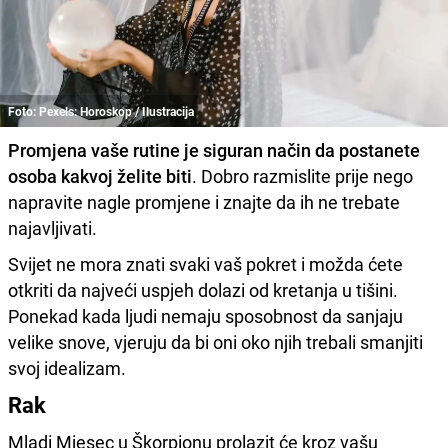
Foto: Pexels: Horoskop / Ilustracija
Promjena vaše rutine je siguran način da postanete
osoba kakvoj želite biti
. Dobro razmislite prije nego
napravite nagle promjene i znajte da ih ne trebate
najavljivati.
Svijet ne mora znati svaki vaš pokret i možda ćete
otkriti da najveći uspjeh dolazi od kretanja u tišini.
Ponekad kada ljudi nemaju sposobnost da sanjaju
velike snove, vjeruju da bi oni oko njih trebali smanjiti
svoj idealizam.
Rak
Mladi Mjesec u Škorpionu prolazit će kroz vašu