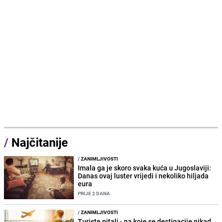
/
Najčitanije
/
ZANIMLJIVOSTI
Imala ga je skoro svaka kuća u Jugoslaviji:
Danas ovaj luster vrijedi i nekoliko hiljada
eura
PRIJE 2 DANA
/
ZANIMLJIVOSTI
Turiste pitali - na koje se destinacije nikad