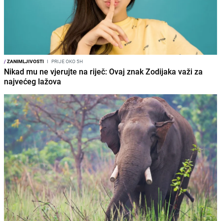
/
ZANIMLJIVOSTI
I
PRIJE OKO 5H
Nikad mu ne vjerujte na riječ: Ovaj znak Zodijaka važi za
najvećeg lažova