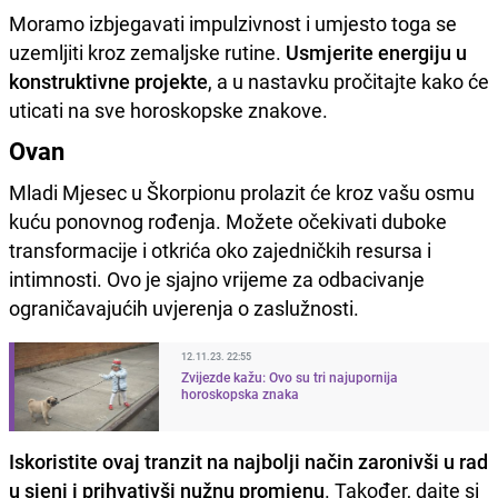
Moramo izbjegavati impulzivnost i umjesto toga se
uzemljiti kroz zemaljske rutine.
Usmjerite energiju u
konstruktivne projekte
, a u nastavku pročitajte kako će
uticati na sve horoskopske znakove.
Ovan
Mladi Mjesec u Škorpionu prolazit će kroz vašu osmu
kuću ponovnog rođenja. Možete očekivati duboke
transformacije i otkrića oko zajedničkih resursa i
intimnosti. Ovo je sjajno vrijeme za odbacivanje
ograničavajućih uvjerenja o zaslužnosti.
12.11.23. 22:55
Zvijezde kažu: Ovo su tri najupornija
horoskopska znaka
Iskoristite ovaj tranzit na najbolji način zaronivši u rad
u sjeni i prihvativši nužnu promjenu
. Također, dajte si