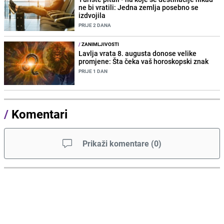
ne bi vratili: Jedna zemlja posebno se
izdvojila
PRIJE 2 DANA
/
ZANIMLJIVOSTI
Lavlja vrata 8. augusta donose velike
promjene: Šta čeka vaš horoskopski znak
PRIJE 1 DAN
/
Komentari
Prikaži komentare
(
0
)