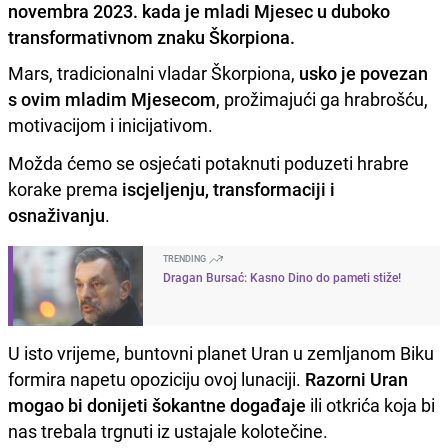
novembra 2023. kada je mladi Mjesec u duboko
transformativnom znaku Škorpiona.
Mars, tradicionalni vladar Škorpiona,
usko je povezan
s ovim mladim Mjesecom
, prožimajući ga hrabrošću,
motivacijom i inicijativom.
Možda ćemo se osjećati potaknuti poduzeti hrabre
korake prema
iscjeljenju, transformaciji i
osnaživanju
.
TRENDING
Dragan Bursać: Kasno Dino do pameti stiže!
U isto vrijeme, buntovni planet Uran u zemljanom Biku
formira napetu opoziciju ovoj lunaciji.
Razorni Uran
mogao bi donijeti šokantne događaje
ili otkrića koja bi
nas trebala trgnuti iz ustajale kolotečine.