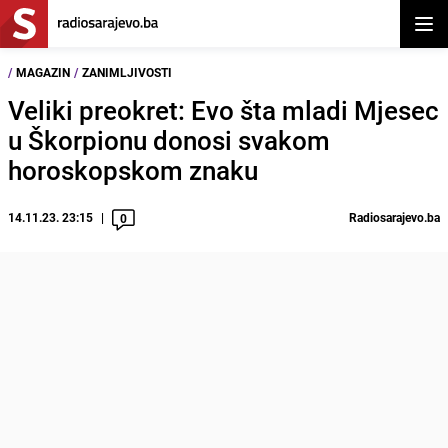
Otvor
/
MAGAZIN
/
ZANIMLJIVOSTI
Veliki preokret: Evo šta mladi Mjesec
u Škorpionu donosi svakom
horoskopskom znaku
14.11.23. 23:15
Radiosarajevo.ba
0