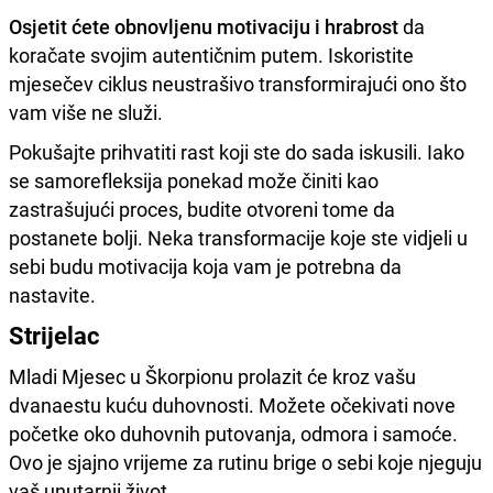
Osjetit ćete obnovljenu motivaciju i hrabrost
da
koračate svojim autentičnim putem. Iskoristite
mjesečev ciklus neustrašivo transformirajući ono što
vam više ne služi.
Pokušajte prihvatiti rast koji ste do sada iskusili. Iako
se samorefleksija ponekad može činiti kao
zastrašujući proces, budite otvoreni tome da
postanete bolji. Neka transformacije koje ste vidjeli u
sebi budu motivacija koja vam je potrebna da
nastavite.
Strijelac
Mladi Mjesec u Škorpionu prolazit će kroz vašu
dvanaestu kuću duhovnosti. Možete očekivati nove
početke oko duhovnih putovanja, odmora i samoće.
Ovo je sjajno vrijeme za rutinu brige o sebi koje njeguju
vaš unutarnji život.