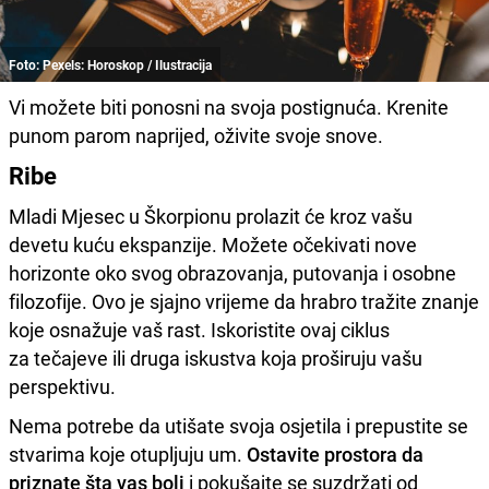
Foto: Pexels: Horoskop / Ilustracija
Vi možete biti ponosni na svoja postignuća. Krenite
punom parom naprijed, oživite svoje snove.
Ribe
Mladi Mjesec u Škorpionu prolazit će kroz vašu
devetu kuću ekspanzije. Možete očekivati nove
horizonte oko svog obrazovanja, putovanja i osobne
filozofije. Ovo je sjajno vrijeme da hrabro tražite znanje
koje osnažuje vaš rast. Iskoristite ovaj ciklus
za tečajeve ili druga iskustva koja proširuju vašu
perspektivu.
Nema potrebe da utišate svoja osjetila i prepustite se
stvarima koje otupljuju um.
Ostavite prostora da
priznate šta vas boli
i pokušajte se suzdržati od