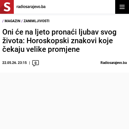
Otvor
/
MAGAZIN
/
ZANIMLJIVOSTI
Oni će na ljeto pronaći ljubav svog
života: Horoskopski znakovi koje
čekaju velike promjene
22.05.26. 23:15
Radiosarajevo.ba
0