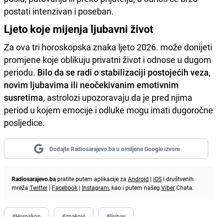
postati intenzivan i poseban.
Ljeto koje mijenja ljubavni život
Za ova tri horoskopska znaka ljeto 2026. može donijeti
promjene koje oblikuju privatni život i odnose u dugom
periodu.
Bilo da se radi o stabilizaciji postojećih veza
,
novim ljubavima ili neočekivanim emotivnim
susretima
, astrolozi upozoravaju da je pred njima
period u kojem emocije i odluke mogu imati dugoročne
posljedice.
Dodajte Radiosarajevo.ba u omiljene Google izvore
Radiosarajevo.ba
pratite putem aplikacije za
Android
|
iOS
i društvenih
mreža
Twitter
|
Facebook
|
Instagram
, kao i putem našeg
Viber
Chata.
#Horoskop
#znakovi
#ljubav