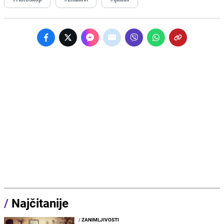
/
Najčitanije
/
ZANIMLJIVOSTI