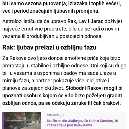
biti samo sezona putovanja, izlazaka i toplih večeri,
već i period značajnih ljubavnih promjena.
Astrolozi ističu da će upravo
Rak
,
Lav i Jarac
doživjeti
najveće emotivne preokrete, bilo da se radi o novim
vezama ili produbljivanju postojećih odnosa.
Rak: ljubav prelazi u ozbiljnu fazu
Za Rakove ovo ljeto donosi emotivne priče koje brzo
prerastaju u stabilne i ozbiljne odnose. Oni koji su dugo
bili u vezama s usponima i padovima sada ulaze u
mirniju fazu, a partner pokazuje više inicijative i
planova za zajednički život.
Slobodni Rakovi mogli bi
upoznati osobu s kojom će vrlo brzo poželjeti graditi
ozbiljan odnos
,
pa se očekuju zaruke ili čak brakovi.
TRENDING
Urušio se dio Alajbegovića kuće u Mostaru, tri
vozila i dalje pod ruševinama