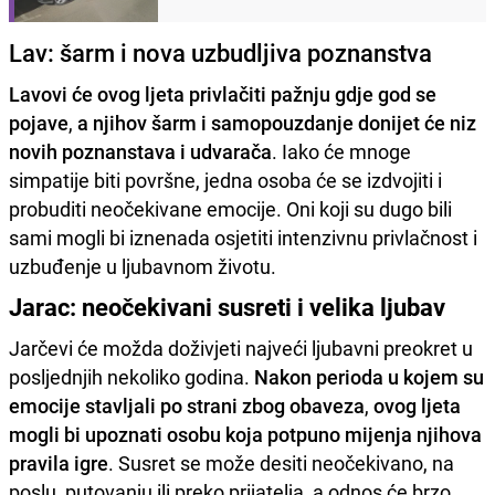
Lav: šarm i nova uzbudljiva poznanstva
Lavovi će ovog ljeta privlačiti pažnju gdje god se
pojave
,
a njihov šarm i samopouzdanje donijet će niz
novih poznanstava i udvarača
. Iako će mnoge
simpatije biti površne, jedna osoba će se izdvojiti i
probuditi neočekivane emocije. Oni koji su dugo bili
sami mogli bi iznenada osjetiti intenzivnu privlačnost i
uzbuđenje u ljubavnom životu.
Jarac: neočekivani susreti i velika ljubav
Jarčevi će možda doživjeti najveći ljubavni preokret u
posljednjih nekoliko godina.
Nakon perioda u kojem su
emocije stavljali po strani zbog obaveza
,
ovog ljeta
mogli bi upoznati osobu koja potpuno mijenja njihova
pravila igre
. Susret se može desiti neočekivano, na
poslu, putovanju ili preko prijatelja, a odnos će brzo