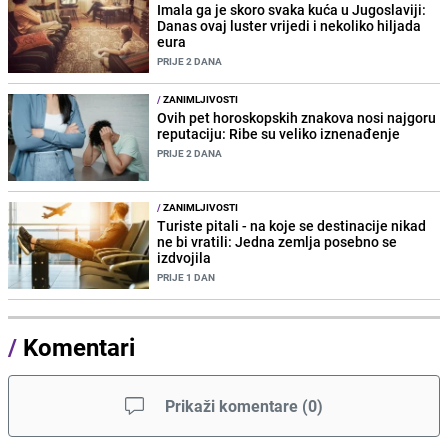
Imala ga je skoro svaka kuća u Jugoslaviji:
Danas ovaj luster vrijedi i nekoliko hiljada
eura
PRIJE 2 DANA
/
ZANIMLJIVOSTI
Ovih pet horoskopskih znakova nosi najgoru
reputaciju: Ribe su veliko iznenađenje
PRIJE 2 DANA
/
ZANIMLJIVOSTI
Turiste pitali - na koje se destinacije nikad
ne bi vratili: Jedna zemlja posebno se
izdvojila
PRIJE 1 DAN
/
Komentari
Prikaži komentare
(
0
)